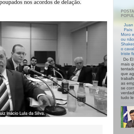
poupados nos acordos de delação.
POST
POPU
Juan 
País:
Moro e
ou não
Shakes
o cava
triste f
Do El 
mais q
tentad
que ag
trabal
as emp
se cor
verdad
tudo le.