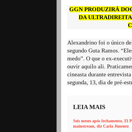
GGN PRODUZIRÁ DO
DA ULTRADIREITA
C
Alexandrino foi o único de
segundo Guta Ramos. “Eles
medo”. O que o ex-executiv
ouvir aquilo ali. Praticam
cineasta durante entrevist
segunda, 13, dia de pré-est
LEIA MAIS
Seis meses após fechamento, El P
mainstream, diz Carla Jimenez