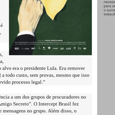
necess
para s
o surr
imbecil
m
 é
,
s,
a,
o alvo era o presidente Lula. Era remover
] a todo custo, sem provas, mesmo que isso
evido processo legal.”
ência a um dos grupos de procuradores no
migo Secreto”. O Intercept Brasil fez
de mensagens no grupo. Além disso, o