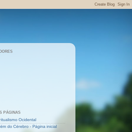
DORES
S PÁGINAS
ritualismo Ocidental
lém do Cérebro - Página inicial