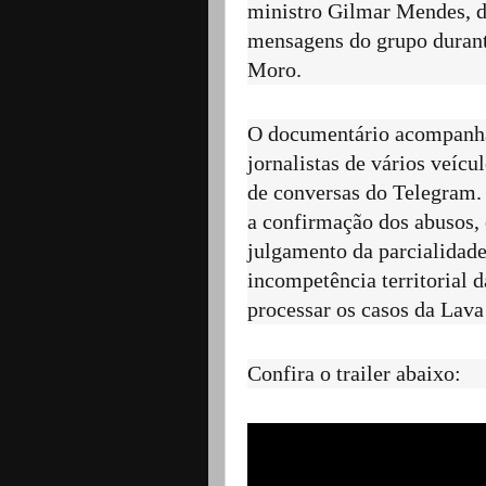
ministro Gilmar Mendes, d
mensagens do grupo durant
Moro.
O documentário acompanha 
jornalistas de vários veíc
de conversas do Telegram.
a confirmação dos abusos,
julgamento da parcialidade
incompetência territorial d
processar os casos da Lava
Confira o trailer abaixo: