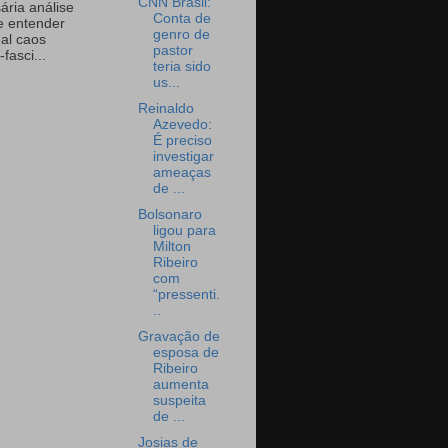
CNN Brasil:
ária análise
Conta de
e entender
genro de
eal caos
pastor
-fasci...
teria sido
us...
Reinaldo
Azevedo:
É preciso
investigar
ameaças
de ...
Bolsonaro
ligou para
Milton
Ribeiro
com
“pressenti.
..
Gravação de
esposa de
Ribeiro
aumenta
suspeita
de ...
Josias de