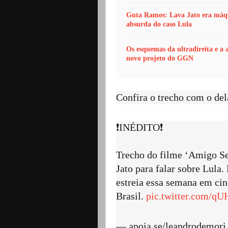
Guta Ramos: Lava Jato era máqui
absurda do caso Lula
Os esquemas da ultradireita e a
novo projeto do GGN
Confira o trecho com o del
❗️INÉDITO❗️
Trecho do filme ‘Amigo Se
Jato para falar sobre Lula.
estreia essa semana em ci
Brasil.
pic.twitter.com/q
— apoia.se/leandrodemor