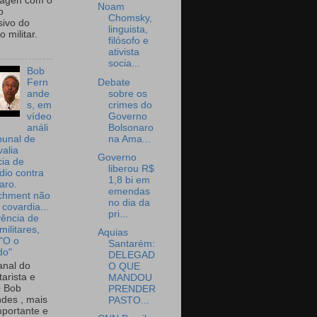
wagen com o
Noam
o
Chomsky,
sivo do
linguista,
 militar.
filósofo e
ativista
socia...
Bob
Debate
Fern
sobre os
ande
crimes do
s, em
Governo
vídeo
Bolsonaro
análi
na Ama...
bunal de
valia
Governo
ia de
liberou R$
dio contra
1,8 bi em
aro.
emendas
chment não
no dia da
 covardia...
pri...
vência de
militares,
Aquias
 "O o
Santarém:
do"
DELEGAD
nal do
O QUE
arista e
MANDOU
o Bob
PRENDER
des , mais
PASTO...
portante e