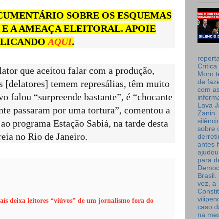
CUMENTÁRIO SOBRE OS ESQUEMAS
 E A AMEAÇA ELEITORAL. APOIE
LICANDO
AQUI
.
report
Critica
lator que aceitou falar com a produção,
Moro t
de faz
 [delatores] temem represálias, têm muito
com a
o falou “surpreende bastante”, é “chocante
inform
Lava J
ente passaram por uma tortura”, comentou a
Zanin. 
silênc
a ao programa Estação Sabiá, na tarde desta
sobre 
reia no Rio de Janeiro.
derret
antes 
ajudou
para de
Democ
Brasil
vez, a
Consti
vilipe
aís deixa leitores “viúvos” de um jornalismo fora do
caso d
na me