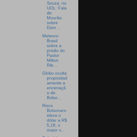
Souza, no
UOL: Fala
de
Mourão
sobre
Dom ...
Meteoro
Brasil
sobre a
prisão do
Pastor
Milton
Rib...
Globo oculta
propositad
amente a
encenaçã
o de
Bolso...
Risco
Bolsonaro
eleva o
dólar a R$
5,18, o
maior v...