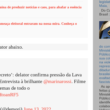
legisla
Maia,
na de produzir notícias e caos, para abafar a essência
Do Can
Brasil :
 ameaça eleitoral entraram na nossa mira. Conheça o
ator abaixo.
do co
Ministé
Públic
sua co
na viol
repres
ditadur
creto’: delator confirma pressão da Lava
brasile
exalta
 Entrevista à brilhante
@marinarossi
. Filme
fascist
As ap
nemas de todo o
feitas 
UHtoanRF5
Ministé
Públic
identif
colabo
i (@demori)
June 13, 2022