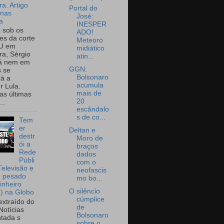
a. Artigo
Portal do
onas
José:
a
INESPER
o sob os
ADO!
tes da corte
Meteoro
U em
midiático
a, Sérgio
atin...
já nem em
GGN:
 se
Bolsonaro
rá a
acumula
r Lula.
mais de
as últimas
20
..
escândalo
s de co...
Tem
er
Deltan e
destr
Moro de
ói a
braços
Rede
dados
Públi
com o
Televisão e
neofascis
e pesado
mo bo...
inheiro
O silêncio
o) na Globo
cúmplice
extraído do
de
Notícias
Bolsonaro
tada s
sobre o