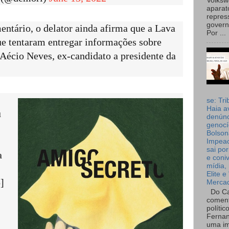
Volks
aparat
repres
governo
entário, o delator ainda afirma que a Lava
Por ...
ue tentaram entregar informações sobre
Aécio Neves, ex-candidato a presidente da
se: Tri
Haia a
u
denúnc
genocí
Bolson
Impea
sai por
a
e coni
mídia, 
Elite e
]
Merca
Do Ca
coment
polític
Fernan
uma im