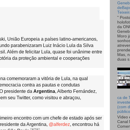
Genebr
deBaj
Teixeir
" Post
holofo
da ON
Genebr
Moro 
ki, União Europeia a países latino-americanos,
sonhos
undo parabenizaram Luiz Inácio Lula da Silva
atreve
prende
l. Além de felicitar Lula, quase foi unânime entre
Mas, n
otória da proteção ambiental e cooperações
duas s.
ina comemoraram a vitória de Lula, na qual
democracia contra as pautas e condutas
 O presidente da
Argentina
, Alberto Fernández,
em seu Twitter, como visitou e abraçou,
ca de 
invest
(com d
públic
Vídeo 
imeiro encontro com um chefe de estado após ser
Canal 
presidente da Argentina,
@alferdez
, encontrou há
Comen