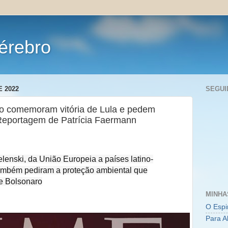
érebro
 2022
SEGUI
o comemoram vitória de Lula e pedem
 Reportagem de Patrícia Faermann
lenski, da União Europeia a países latino-
também pediram a proteção ambiental que
e Bolsonaro
MINHA
O Espi
Para A