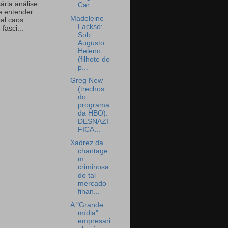
ária análise
Car...
e entender
Madeleine
eal caos
Lackso:
-fasci...
Sob
Augusto
Heleno
(filhote do
p...
Greg New
(trechos
do
programa
da HBO):
DESNAZI
FICA...
Xadrez da
chantage
m
criminosa
do tal
mercado
finan...
A "Grande
mídia"
empresari