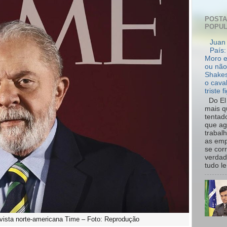
POST
POPU
Juan 
País:
Moro e
ou não
Shakes
o cava
triste f
Do El 
mais q
tentad
que ag
trabal
as emp
se cor
verdad
tudo le.
evista norte-americana Time – Foto: Reprodução