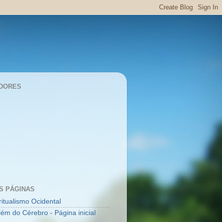
DORES
S PÁGINAS
ritualismo Ocidental
lém do Cérebro - Página inicial