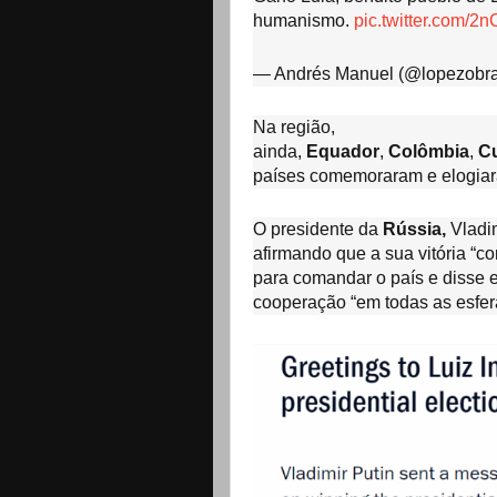
humanismo.
pic.twitter.com/
— Andrés Manuel (@lopezobr
Na região,
ainda,
Equador
,
Colômbia
,
C
países comemoraram e elogiar
O presidente da
Rússia,
Vladim
afirmando que a sua vitória “con
para comandar o país e disse e
cooperação “em todas as esfer