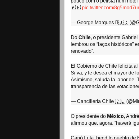
pouco com o petista num hote
🇦🇷
pic.twitter.com/8g5mod7
— George Marques 🇧🇷 (@
Do
Chile
, o presidente Gabriel
lembrou os “laços históricos” 
renovado”.
El Gobierno de Chile felicita al
Silva, y le desea el mayor de l
Asimismo, saluda la labor del T
transparencia de las votaciones
— Cancillería Chile 🇨🇱 (@Mi
O presidente do
México
, Andr
afirmou que, agora, “haverá i
Ganó Lula, bendito pueblo de B