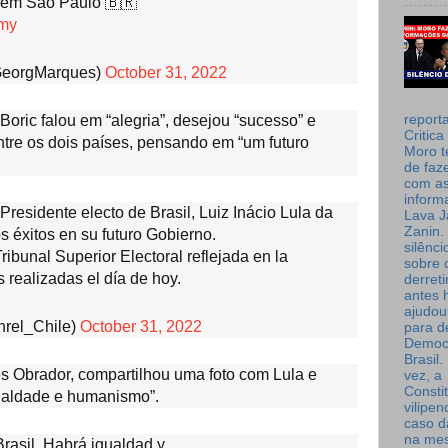
l em São Paulo 🇧🇷
umy
GeorgMarques)
October 31, 2022
report
 Boric falou em “alegria”, desejou “sucesso” e
Critica
entre os dois países, pensando em “um futuro
Moro t
de faz
com a
inform
 Presidente electo de Brasil, Luiz Inácio Lula da
Lava J
Zanin. 
os éxitos en su futuro Gobierno.
silênc
ribunal Superior Electoral reflejada en la
sobre 
 realizadas el día de hoy.
derret
antes 
ajudou
nrel_Chile)
October 31, 2022
para de
Democ
Brasil
és Obrador, compartilhou uma foto com Lula e
vez, a
Consti
gualdade e humanismo”.
vilipe
caso d
na me
rasil. Habrá igualdad y