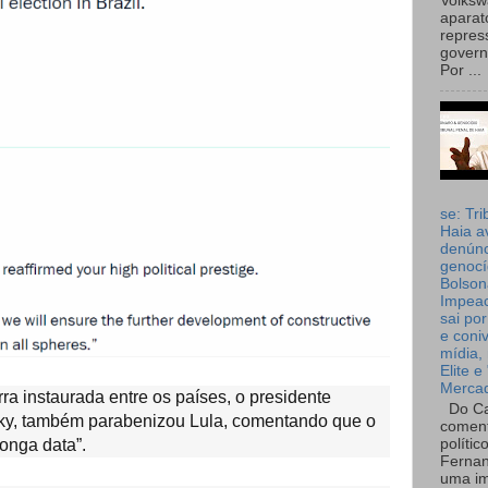
Volks
aparat
repres
governo
Por ...
se: Tri
Haia a
denúnc
genocí
Bolson
Impea
sai por
e coni
mídia, 
Elite e
Merca
ra instaurada entre os países, o presidente
Do Ca
ky, também parabenizou Lula, comentando que o
coment
polític
longa data”.
Fernan
uma im