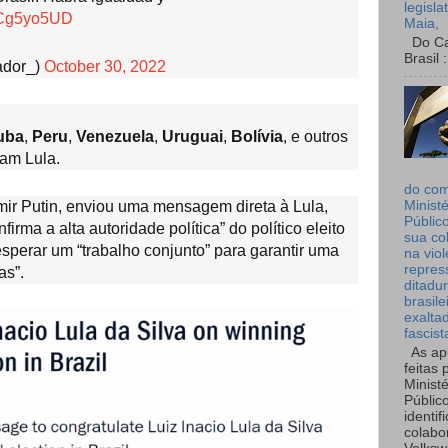
legisla
2nCg5yo5UD
Maia,
Do Can
Brasil :
ador_)
October 30, 2022
uba
,
Peru
,
Venezuela
,
Uruguai
,
Bolívia
, e outros
am Lula.
do co
Ministé
ir Putin, enviou uma mensagem direta à Lula,
Públic
firma a alta autoridade política” do político eleito
sua co
sperar um “trabalho conjunto” para garantir uma
na viol
repres
as”.
ditadur
brasile
exalta
fascist
As ap
feitas 
Ministé
Públic
identif
colabo