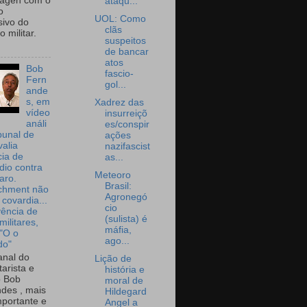
wagen com o
ataqu...
o
UOL: Como
sivo do
clãs
 militar.
suspeitos
de bancar
atos
Bob
fascio-
Fern
gol...
ande
s, em
Xadrez das
vídeo
insurreiçõ
análi
es/conspir
bunal de
ações
valia
nazifascist
ia de
as...
dio contra
Meteoro
aro.
Brasil:
chment não
Agronegó
 covardia...
cio
vência de
(sulista) é
militares,
máfia,
 "O o
ago...
do"
nal do
Lição de
arista e
história e
o Bob
moral de
des , mais
Hildegard
portante e
Angel a