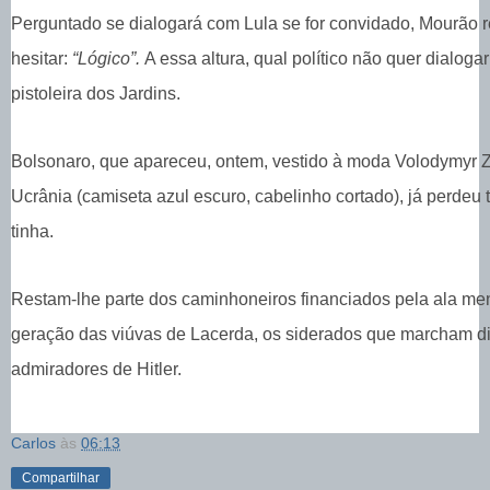
Perguntado se dialogará com Lula se for convidado, Mourão
hesitar:
“Lógico”.
A essa altura, qual político não quer dialoga
pistoleira dos Jardins.
Bolsonaro, que apareceu, ontem, vestido à moda Volodymyr Z
Ucrânia (camiseta azul escuro, cabelinho cortado), já perdeu 
tinha.
Restam-lhe parte dos caminhoneiros financiados pela ala me
geração das viúvas de Lacerda, os siderados que marcham di
admiradores de Hitler.
Carlos
às
06:13
Compartilhar