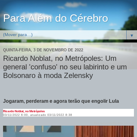
Para Além do Cérebro
▼
QUINTA-FEIRA, 3 DE NOVEMBRO DE 2022
Ricardo Noblat, no Metrópoles: Um
general 'confuso' no seu labirinto e um
Bolsonaro à moda Zelensky
Jogaram, perderam e agora terão que engolir Lula
Ricardo Noblat, no Metrópoles
03/11/2022 6:00,
atualizado
03/11/2022 8:38
Reprodução/Redes sociais