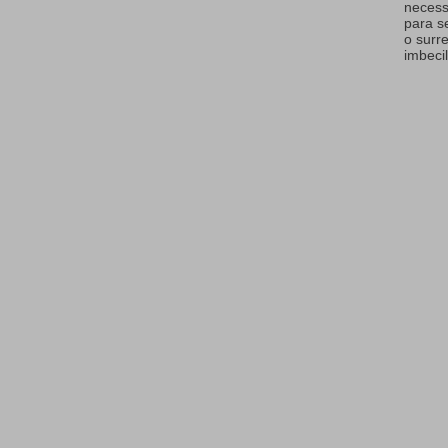
necess
para s
o surr
imbecil