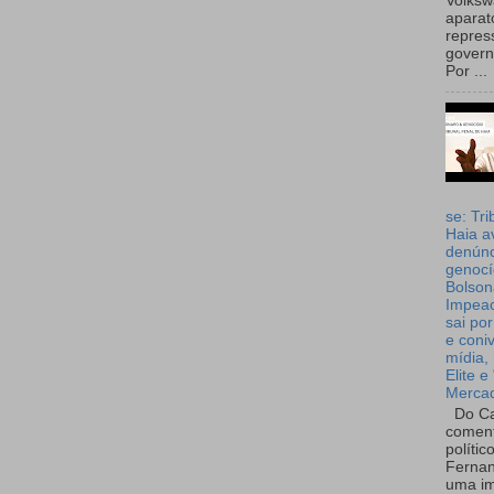
Volks
aparat
repres
governo
Por ...
se: Tri
Haia a
denúnc
genocí
Bolson
Impea
sai por
e coni
mídia, 
Elite e
Merca
Do Ca
coment
polític
Fernan
uma im