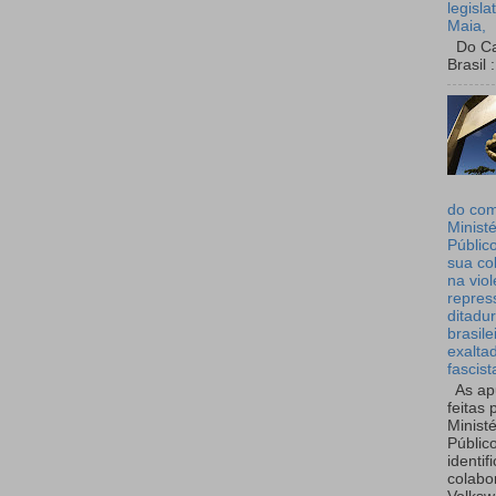
legisla
Maia,
Do Can
Brasil :
do co
Ministé
Públic
sua co
na viol
repres
ditadur
brasile
exalta
fascist
As ap
feitas 
Ministé
Públic
identif
colabo