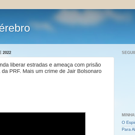
érebro
 2022
SEGUI
da liberar estradas e ameaça com prisão
ta da PRF. Mais um crime de Jair Bolsonaro
MINHA
O Espi
Para A