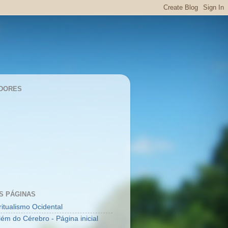
DORES
S PÁGINAS
ritualismo Ocidental
lém do Cérebro - Página inicial