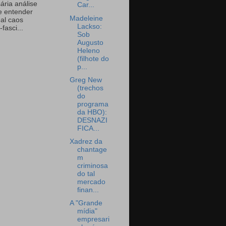
ária análise
Car...
e entender
Madeleine
eal caos
Lackso:
-fasci...
Sob
Augusto
Heleno
(filhote do
p...
Greg New
(trechos
do
programa
da HBO):
DESNAZI
FICA...
Xadrez da
chantage
m
criminosa
do tal
mercado
finan...
A "Grande
mídia"
empresari