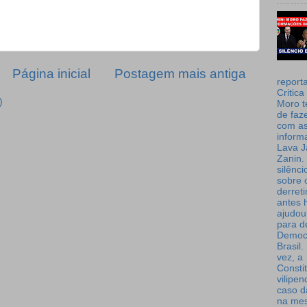
Página inicial
Postagem mais antiga
report
Critica
)
Moro t
de faz
com a
inform
Lava J
Zanin. 
silênc
sobre 
derret
antes 
ajudou
para de
Democ
Brasil
vez, a
Consti
vilipe
caso d
na me