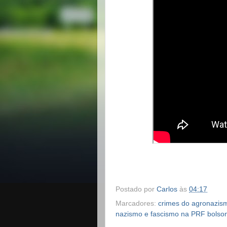
Postado por
Carlos
às
04:17
Marcadores:
crimes do agronazis
nazismo e fascismo na PRF bolson