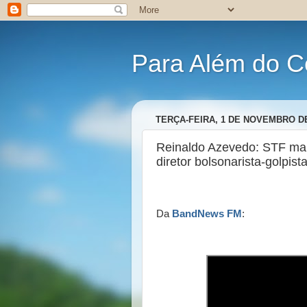
Para Além do C
TERÇA-FEIRA, 1 DE NOVEMBRO DE
Reinaldo Azevedo: STF man
diretor bolsonarista-golpis
Da
BandNews FM
: