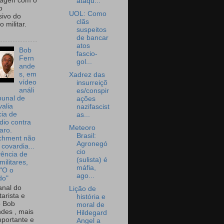
wagen com o
ataqu...
o
UOL: Como
sivo do
clãs
 militar.
suspeitos
de bancar
atos
Bob
fascio-
Fern
gol...
ande
s, em
Xadrez das
vídeo
insurreiçõ
análi
es/conspir
bunal de
ações
valia
nazifascist
ia de
as...
dio contra
Meteoro
aro.
Brasil:
chment não
Agronegó
 covardia...
cio
vência de
(sulista) é
militares,
máfia,
 "O o
ago...
do"
nal do
Lição de
arista e
história e
o Bob
moral de
des , mais
Hildegard
portante e
Angel a