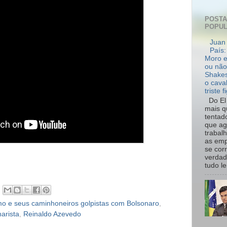
POST
POPU
Juan 
País:
Moro e
ou não
Shakes
o cava
triste f
Do El 
mais q
tentad
que ag
trabal
as emp
se cor
verdad
tudo le.
mo e seus caminhoneiros golpistas com Bolsonaro
,
arista
,
Reinaldo Azevedo