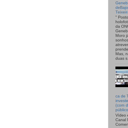
Genebr
deBaj
Teixeir
" Post
holofo
da ON
Genebr
Moro 
sonhos
atreve
prende
Mas, n
duas s.
ca de 
invest
(com d
públic
Vídeo 
Canal 
Comen