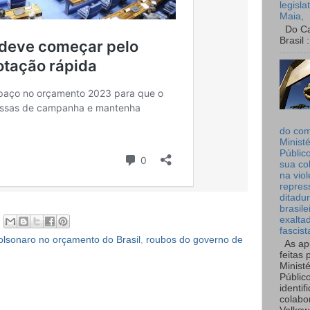
legisla
Maia,
Do Can
Brasil :
do co
Ministé
Públic
sua co
na viol
repres
ditadur
brasile
exalta
fascist
lsonaro no orçamento do Brasil
,
roubos do governo de
As ap
feitas 
Ministé
Públic
identif
colabo