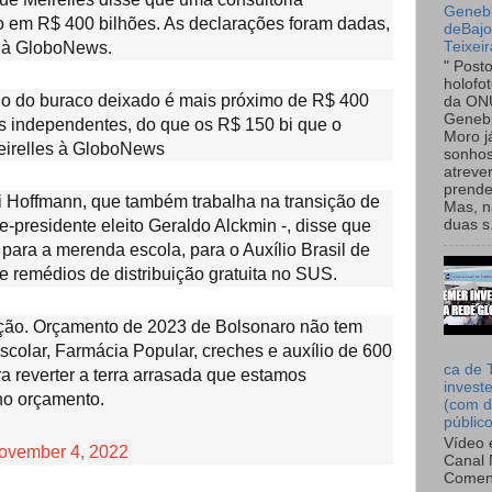
Genebr
 em R$ 400 bilhões. As declarações foram dadas,
deBaj
Teixeir
s à GloboNews.
" Post
holofo
ho do buraco deixado é mais próximo de R$ 400
da ON
Genebr
es independentes, do que os R$ 150 bi que o
Moro 
Meirelles à GloboNews
sonhos
atreve
prende
si Hoffmann, que também trabalha na transição de
Mas, n
-presidente eleito Geraldo Alckmin -, disse que
duas s.
para a merenda escola, para o Auxílio Brasil de
 remédios de distribuição gratuita no SUS.
mação. Orçamento de 2023 de Bolsonaro não tem
scolar, Farmácia Popular, creches e auxílio de 600
ca de 
a reverter a terra arrasada que estamos
invest
no orçamento.
(com d
públic
Vídeo 
ovember 4, 2022
Canal 
Comen