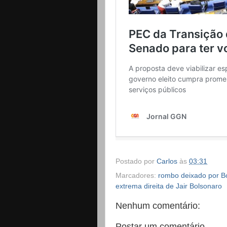
Postado por
Carlos
às
03:31
Marcadores:
rombo deixado por Bo
extrema direita de Jair Bolsonaro
Nenhum comentário:
Postar um comentário