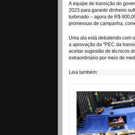
A equipe de transição do gover
2023 para garantir dinheiro suf
turbinado – agora de R$ 600,00
promessas de campanha, como o
Uma ala está debatendo com o 
a aprovação da “PEC da transi
aceitar sugestão de técnicos d
extraordinário por meio de med
Leia também: