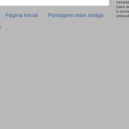
necess
para s
o surr
Página inicial
Postagem mais antiga
imbecil
)