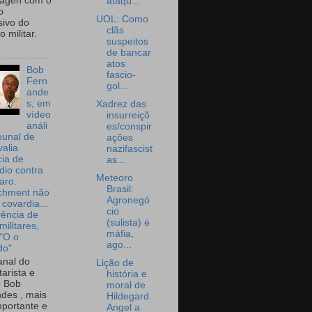
wagen com o
ataqu...
o
UOL: Como
sivo do
clãs
 militar.
suspeitos
de bancar
atos
Bob
fascio-
Fern
gol...
ande
s, em
Xadrez das
vídeo
insurreiçõ
análi
es/conspir
bunal de
ações
valia
nazifascist
ia de
as...
dio contra
Meteoro
aro.
Brasil:
chment não
Agronegó
 covardia...
cio
vência de
(sulista) é
militares,
máfia,
 "O o
ago...
do"
nal do
Lição de
arista e
história e
o Bob
moral de
des , mais
Hildegard
portante e
Angel a