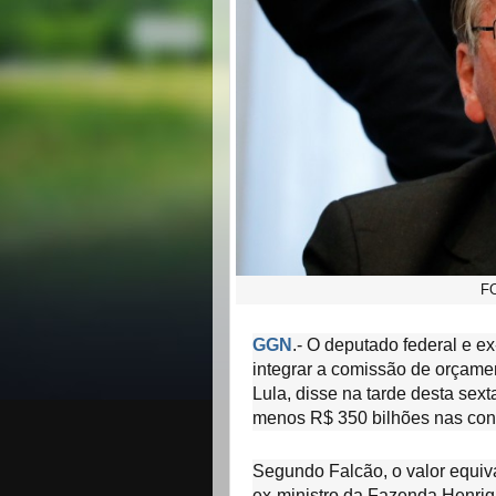
F
GGN
.- O deputado federal e e
integrar a comissão de orçame
Lula, disse na tarde desta sex
menos R$ 350 bilhões nas cont
Segundo Falcão, o valor equiv
ex-ministro da Fazenda Henriq