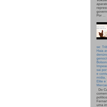
Volks
aparat
repres
governo
Por ...
se: Tri
Haia a
denúnc
genocí
Bolson
Impea
sai por
e coni
mídia, 
Elite e
Merca
Do Ca
coment
polític
Fernan
uma im