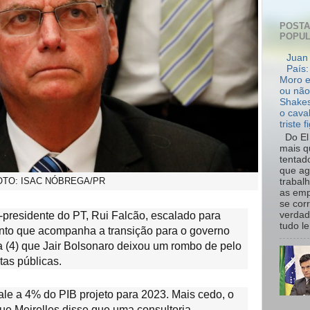
POST
POPU
Juan 
País:
Moro e
ou não
Shakes
o cava
triste f
Do El 
mais q
tentad
que ag
OTO: ISAC NÓBREGA/PR
trabal
as emp
se cor
x-presidente do PT, Rui Falcão, escalado para
verdad
tudo le.
nto que acompanha a transição para o governo
ta (4) que Jair Bolsonaro deixou um rombo de pelo
as públicas.
ale a 4% do PIB projeto para 2023. Mais cedo, o
ue Meirelles disse que uma consultoria