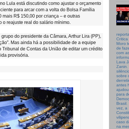
no Lula está discutindo como ajustar o orçamento
iciente para arcar com a volta do Bolsa Família
 mais R$ 150,00 por criança – e outras
 reajuste real do salário mínimo.
report
grupo do presidente da Câmara, Arthur Lira (PP),
Critica
ção”. Mas ainda há a possibilidade de a equipe
Moro t
de faz
o Tribunal de Contas da União de editar um crédito
com a
ida provisória.
inform
Lava J
Zanin. 
silênc
sobre 
derret
antes 
ajudou
para de
Democ
Brasil
vez, a
Consti
vilipe
caso d
na me