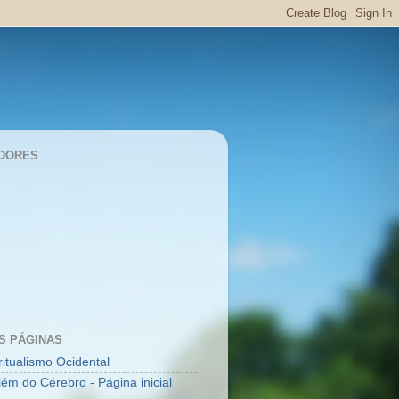
DORES
S PÁGINAS
ritualismo Ocidental
lém do Cérebro - Página inicial