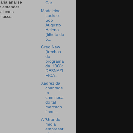
ária análise
Car...
e entender
Madeleine
eal caos
Lackso:
-fasci...
Sob
Augusto
Heleno
(filhote do
p...
Greg New
(trechos
do
programa
da HBO):
DESNAZI
FICA...
Xadrez da
chantage
m
criminosa
do tal
mercado
finan...
A "Grande
mídia"
empresari