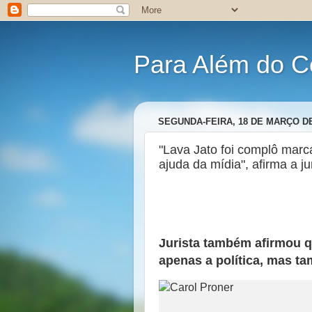
Para Além do C
SEGUNDA-FEIRA, 18 DE MARÇO DE
"Lava Jato foi complô mar
ajuda da mídia", afirma a ju
Jurista também afirmou q
apenas a política, mas t