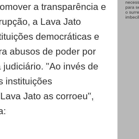
necess
romover a transparência e
para s
o surr
imbecil
rupção, a Lava Jato
tituições democráticas e
ra abusos de poder por
 judiciário. "Ao invés de
 instituições
Lava Jato as corroeu",
a: