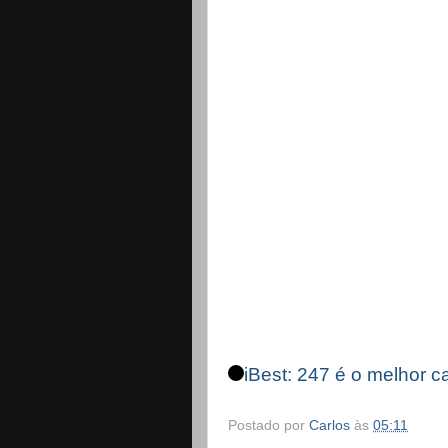
iBest: 247 é o melhor ca
Postado por
Carlos
às
05:11