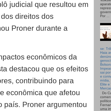
Volks
ô judicial que resultou em
aparat
repres
governo
 dos direitos dos
Por ...
mou Proner durante a
se: Tri
Haia a
impactos econômicos da
denúnc
genocí
Bolson
sta destacou que os efeitos
Impea
sai por
e coni
res, contribuindo para
mídia, 
Elite e
Merca
de econômica que afetou
Do Ca
coment
polític
 país. Proner argumentou
Fernan
uma im