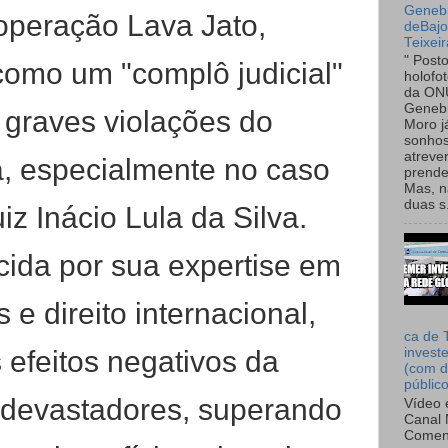
Genebr
 operação Lava Jato,
deBaj
Teixeir
" Post
omo um "complô judicial"
holofo
da ON
Genebr
 graves violações do
Moro 
sonhos
atreve
a, especialmente no caso
prende
Mas, n
duas s.
iz Inácio Lula da Silva.
cida por sua expertise em
 e direito internacional,
ca de 
 efeitos negativos da
invest
(com d
públic
 devastadores, superando
Vídeo 
Canal 
Comen