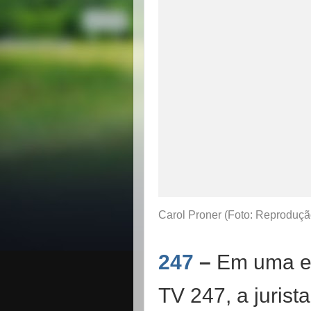
Carol Proner (Foto: Reproduç
247
–
Em uma en
TV 247, a jurist