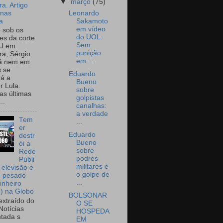
▼
março
(75)
a. Artigo
onas
Leonardo
a
Sakamoto
em vídeo
o sob os
do UOL:
tes da corte
Sem
U em
punição
a, Sérgio
em ...
já nem em
 se
Eduardo
rá a
Bueno
r Lula.
sobre
as últimas
golpistas
..
canalhas:
a verdade
Tem
...
er
Eduardo
destr
Bueno
ói a
sobre
Rede
podres
Públi
militares e
Televisão e
o golpe de
e pesado
...
inheiro
o) na Globo
BOLSONAR
extraído do
O SE
Notícias
HOSPEDA
tada s
EM