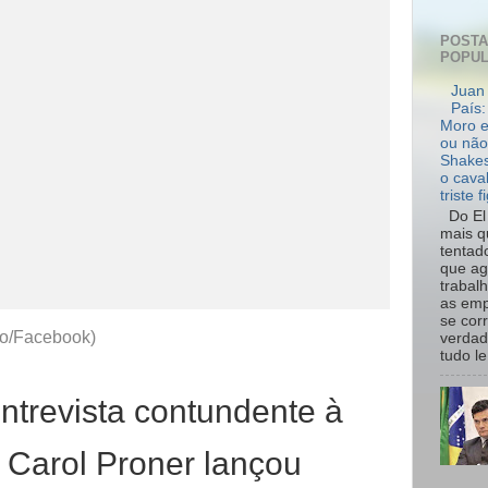
POST
POPU
Juan 
País:
Moro e
ou não
Shakes
o cava
triste f
Do El 
mais q
tentad
que ag
trabal
as emp
se cor
ão/Facebook)
verdad
tudo le.
trevista contundente à
a Carol Proner lançou