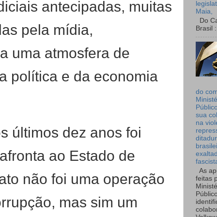
iciais antecipadas, muitas
legisla
Maia,
Do Can
as pela mídia,
Brasil :
ra uma atmosfera de
a política e da economia
do co
Ministé
Públic
sua co
na viol
s últimos dez anos foi
repres
ditadur
brasile
afronta ao Estado de
exalta
fascist
As ap
Jato não foi uma operação
feitas 
Ministé
Públic
orrupção, mas sim um
identif
colabo