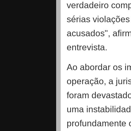
verdadeiro compl
sérias violações
acusados", afir
entrevista.
Ao abordar os 
operação, a juri
foram devastado
uma instabilida
profundamente o