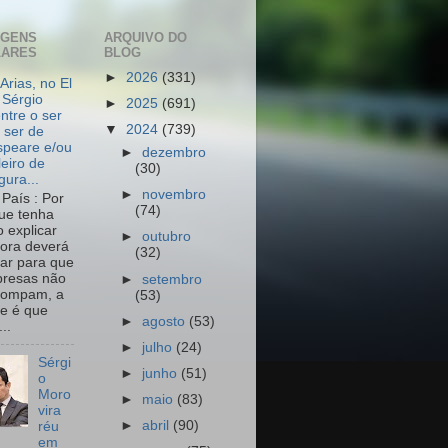
AGENS
ARQUIVO DO
LARES
BLOG
►
2026
(331)
Arias, no El
 Sérgio
►
2025
(691)
ntre o ser
▼
2024
(739)
 ser de
peare e/ou
►
dezembro
leiro de
(30)
igura...
►
novembro
País : Por
(74)
ue tenha
o explicar
►
outubro
ora deverá
(32)
har para que
resas não
►
setembro
rompam, a
(53)
e é que
►
agosto
(53)
..
►
julho
(24)
Sérgi
►
junho
(51)
o
Moro
►
maio
(83)
vira
►
abril
(90)
réu
em