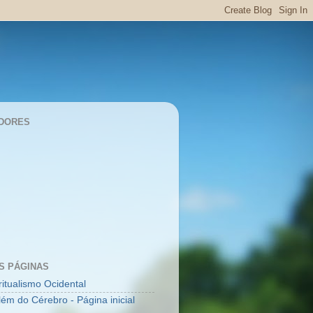
DORES
S PÁGINAS
ritualismo Ocidental
lém do Cérebro - Página inicial