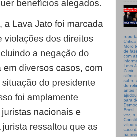
uer benefícios alegados.
 a Lava Jato foi marcada
 violações dos direitos
report
Critica
Moro t
ncluindo a negação do
de faz
com a
inform
sa em diversos casos, com
Lava J
Zanin. 
silênc
 situação do presidente
sobre 
derret
antes 
esso foi amplamente
ajudou
para de
Democ
juristas nacionais e
Brasil
vez, a
Consti
 jurista ressaltou que as
vilipe
caso d
na me