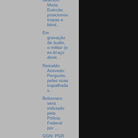
Jeferson
Miola:
Exército
posicionou
tropas e
blind...
Em
gravação
de áudio,
o militar (e
ex-braço
direit...
Reinaldo
Azevedo:
Pergunto,
pelas suas
trapalhada
s...
Bolsonaro
será
indiciado
pela
Polícia
Federal
por ...
GGN: PGR