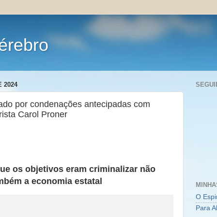
érebro
 2024
SEGUI
cado por condenações antecipadas com
rista Carol Proner
ue os objetivos eram criminalizar não
ambém a economia estatal
MINHA
O Espi
Para A