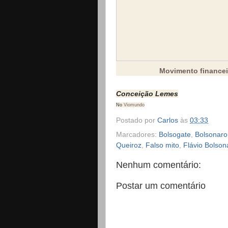
Movimento financei
Conceição Lemes
No
Viomundo
Postado por
Carlos
às
03:33
Marcadores:
Bolsogate
,
Bolsonaro
Queiroz
,
Falso mito
,
Flávio Bolson
Nenhum comentário:
Postar um comentário