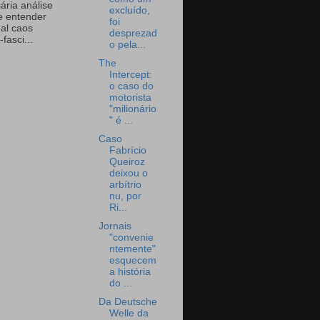
ária análise
excluído,
e entender
foi
eal caos
desprezad
-fasci...
o pela...
The
Intercept:
o caso do
motorista
"milionário
" é ...
Caso
Fabrício
Queiroz
deixou o
arbítrio
nu, por
Ri...
Jornais
"convenie
ntemente"
esquecem
a história
do ...
Da Deutsche
Welle da