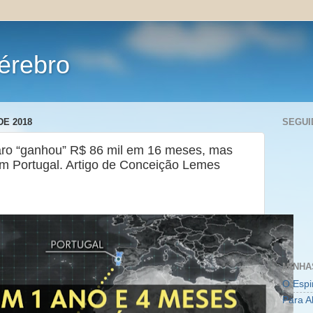
érebro
DE 2018
SEGUI
aro “ganhou” R$ 86 mil em 16 meses, mas
 Portugal. Artigo de Conceição Lemes
MINHA
O Espi
Para A