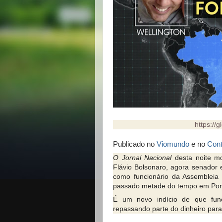
https://
Publicado no
Viomundo
e no
Cont
O Jornal Nacional
desta noite m
Flávio Bolsonaro, agora senador e
como funcionário da Assembleia L
passado metade do tempo em Port
É um novo indício de que func
repassando parte do dinheiro para