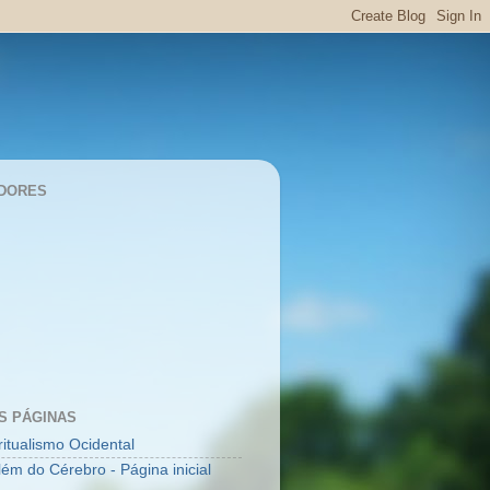
DORES
S PÁGINAS
ritualismo Ocidental
lém do Cérebro - Página inicial