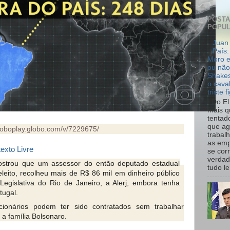
POST
POPU
Juan 
País:
Moro e
ou não
Shakes
o cava
triste f
Do El 
mais q
tentad
que ag
globoplay.globo.com/v/7229675/
trabal
as emp
exto Livre
se cor
verdad
ostrou que um assessor do então deputado estadual
tudo le.
leito, recolheu mais de R$ 86 mil em dinheiro público
egislativa do Rio de Janeiro, a Alerj, embora tenha
ugal.
ionários podem ter sido contratados sem trabalhar
 a família Bolsonaro.