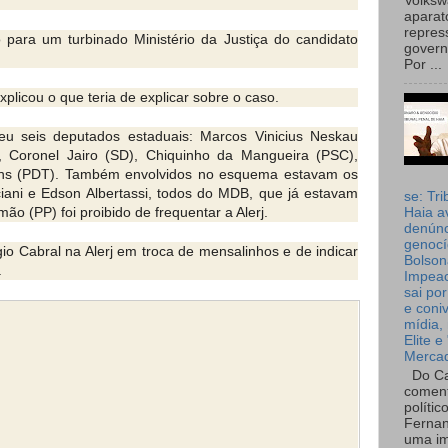
Volks
aparat
repres
o para um turbinado Ministério da Justiça do candidato
governo
Por ...
xplicou o que teria de explicar sobre o caso.
 seis deputados estaduais: Marcos Vinicius Neskau
, Coronel Jairo (SD), Chiquinho da Mangueira (PSC),
ins (PDT). Também envolvidos no esquema estavam os
iani e Edson Albertassi, todos do MDB, que já estavam
se: Tri
o (PP) foi proibido de frequentar a Alerj.
Haia a
denúnc
genocí
o Cabral na Alerj em troca de mensalinhos e de indicar
Bolson
.
Impea
sai por
e coni
mídia, 
Elite e
Merca
Do Ca
coment
polític
Fernan
uma im