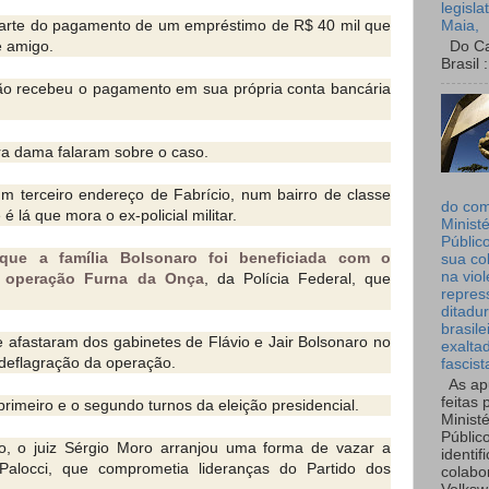
legisla
i parte do pagamento de um empréstimo de R$ 40 mil que
Maia,
e amigo.
Do Can
Brasil :
ão recebeu o pagamento em sua própria conta bancária
ra dama falaram sobre o caso.
um terceiro endereço de Fabrício, num bairro de classe
do co
é lá que mora o ex-policial militar.
Ministé
Públic
ue a família Bolsonaro foi beneficiada com o
sua co
na viol
 operação Furna da Onça
, da Polícia Federal, que
repres
ditadur
brasile
e afastaram dos gabinetes de Flávio e Jair Bolsonaro no
exalta
deflagração da operação.
fascist
As ap
feitas 
rimeiro e o segundo turnos da eleição presidencial.
Ministé
Públic
, o juiz Sérgio Moro arranjou uma forma de vazar a
identif
 Palocci, que comprometia lideranças do Partido dos
colabo