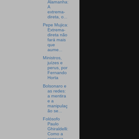
Alamanha:
A
extrema-
direta, o...
Pepe Mujica:
Extrema-
direta não
fará mais
que
aume...
Ministros,
juízes e
perus, por
Fernando
Horta
Bolsonaro e
as redes:
a mentira
e a
manipulaç
ão se...
Folósofo
Paulo
Ghiraldelli:
Como a
censura