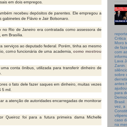
nsais em dois empregos.
também recebeu depósitos de parentes. Ele empregou a
s gabinetes de Flávio e Jair Bolsonaro.
do no Rio de Janeiro era contratada como assessora de
report
 em Brasília.
Critica
Moro t
va serviços ao deputado federal. Porém, tinha ao mesmo
de faz
o, como funcionária de uma academia,
como mostrou
com a
inform
Lava J
Zanin. 
ma conta ônibus, utilizada para transferir dinheiro de
silênc
.
sobre 
derret
antes 
res o fato dele fazer saques em dinheiro, muitas vezes
ajudou
 5 mil.
para de
Democ
ar a atenção de autoridades encarregadas de monitorar
Brasil
vez, a
Consti
vilipe
or Queiroz foi para a futura primeira dama Michelle
caso d
na me