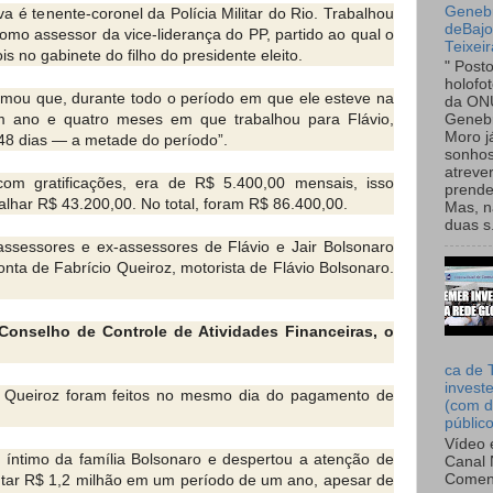
Genebr
a é tenente-coronel da Polícia Militar do Rio. Trabalhou
deBaj
omo assessor da vice-liderança do PP, partido ao qual o
Teixeir
 no gabinete do filho do presidente eleito.
" Post
holofo
ormou que, durante todo o período em que ele esteve na
da ON
um ano e quatro meses em que trabalhou para Flávio,
Genebr
Moro 
248 dias — a metade do período”.
sonhos
atreve
com gratificações, era de R$ 5.400,00 mensais, isso
prende
alhar R$ 43.200,00. No total, foram R$ 86.400,00.
Mas, n
duas s.
 assessores e ex-assessores de Flávio e Jair Bolsonaro
nta de Fabrício Queiroz, motorista de Flávio Bolsonaro.
Conselho de Controle de Atividades Financeiras, o
ca de 
invest
e Queiroz foram feitos no mesmo dia do pagamento de
(com d
públic
Vídeo 
 é íntimo da família Bolsonaro e despertou a atenção de
Canal 
ntar R$ 1,2 milhão em um período de um ano, apesar de
Comen