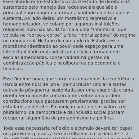
Esse híbrido entre Estado fascista e Estado de direito está
sustentado pelo manejo das redes sociais que são a
principal engrenagem a formar a vontade coletiva que os
sustenta. Ao lado delas, um moralismo repressivo e
homogeneizador, veiculado por algumas instituições
religiosas, mas não só, dá forma a uma “infantaria” que
veicula no “corpo a corpo” a face “moralizadora” do regime
no mundo real. No topo do comando do Estado, esse
moralismo (destinado ao povo) cede espaço para uma
intelectualidade mais sofisticada e laica formada em
escolas americanas, conservadora na gestão da
administração pública e neoliberal na da economia e
finanças.
Esse Regime novo, que surge das entranhas da experiência
(tardia entre nós) de uma “democracia” similar a tantas
outras do pós-guerra, sustentada por uma esquerda e uma
direita teoricamente concordantes sobre uma ordem
constitucional que pactuaram previamente, precisa ser
estudado ao detalhe. É condição para que os valores do
pluralismo, da democracia e da inclusão social possam
recuperar algum tipo de protagonismo na política.
Toda essa necessária reflexão e acúmulo deverá ter papel
nos próximos passos a serem trilhados na sociedade e já