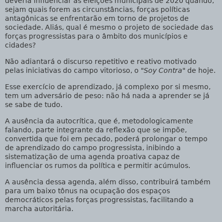
deveria influenciar as eleições municipais de 2020 quando,
sejam quais forem as circunstâncias, forças políticas
antagônicas se enfrentarão em torno de projetos de
sociedade. Aliás, qual é mesmo o projeto de sociedade das
forças progressistas para o âmbito dos municípios e
cidades?
Não adiantará o discurso repetitivo e reativo motivado
pelas iniciativas do campo vitorioso, o
"Soy Contra"
de hoje.
Esse exercício de aprendizado, já complexo por si mesmo,
tem um adversário de peso: não há nada a aprender se já
se sabe de tudo.
A ausência da autocrítica, que é, metodologicamente
falando, parte integrante da reflexão que se impõe,
convertida que foi em pecado, poderá prolongar o tempo
de aprendizado do campo progressista, inibindo a
sistematização de uma agenda proativa capaz de
influenciar os rumos da política e permitir acúmulos.
A ausência dessa agenda, além disso, contribuirá também
para um baixo tônus na ocupação dos espaços
democráticos pelas forças progressistas, facilitando a
marcha autoritária.