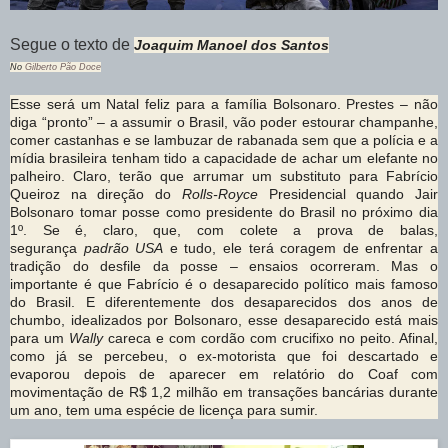
Segue o texto de
Joaquim Manoel dos Santos
No
Gilberto Pão Doce
Esse será um Natal feliz para a família Bolsonaro. Prestes – não
diga “pronto” – a assumir o Brasil, vão poder estourar champanhe,
comer castanhas e se lambuzar de rabanada sem que a polícia e a
mídia brasileira tenham tido a capacidade de achar um elefante no
palheiro. Claro, terão que arrumar um substituto para Fabrício
Queiroz na direção do
Rolls-Royce
Presidencial quando Jair
Bolsonaro tomar posse como presidente do Brasil no próximo dia
1º. Se é, claro, que, com colete a prova de balas,
segurança
padrão USA
e tudo, ele terá coragem de enfrentar a
tradição do desfile da posse – ensaios ocorreram. Mas o
importante é que Fabrício é o desaparecido político mais famoso
do Brasil. E diferentemente dos desaparecidos dos anos de
chumbo, idealizados por Bolsonaro, esse desaparecido está mais
para um
Wally
careca e com cordão com crucifixo no peito. Afinal,
como já se percebeu, o ex-motorista que foi descartado e
evaporou depois de aparecer em relatório do Coaf com
movimentação de R$ 1,2 milhão em transações bancárias durante
um ano, tem uma espécie de licença para sumir.