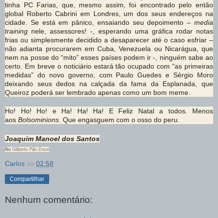
tinha PC Farias, que, mesmo assim, foi encontrado pelo então
global Roberto Cabrini em Londres, um dos seus endereços na
cidade. Se está em pânico, ensaiando seu depoimento –
media
training
nele, assessores! -, esperando uma gráfica rodar notas
frias ou simplesmente decidido a desaparecer até o caso esfriar –
não adianta procurarem em Cuba, Venezuela ou Nicarágua, que
nem na posse do “mito” esses países podem ir -, ninguém sabe ao
certo. Em breve o noticiário estará tão ocupado com “as primeiras
medidas” do novo governo, com Paulo Guedes e Sérgio Moro
deixando seus dedos na calçada da fama da Esplanada, que
Queiroz poderá ser lembrado apenas como um bom meme.
Ho! Ho! Ho! e Ha! Ha! Ha! E Feliz Natal a todos. Menos
aos
Bolsominions.
Que engasguem com o osso do peru.
Joaquim Manoel dos Santos
No
Gilberto Pão Doce
Carlos
às
02:58
Compartilhar
Nenhum comentário: