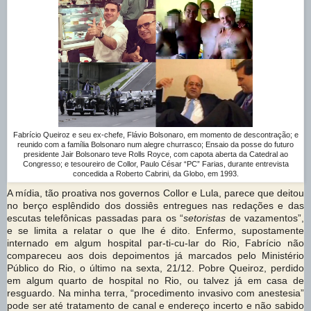
Fabrício Queiroz e seu ex-chefe, Flávio Bolsonaro, em momento de descontração; e
reunido com a família Bolsonaro num alegre churrasco; Ensaio da posse do futuro
presidente Jair Bolsonaro teve Rolls Royce, com capota aberta da Catedral ao
Congresso; e tesoureiro de Collor, Paulo César “PC” Farias, durante entrevista
concedida a Roberto Cabrini, da Globo, em 1993.
A mídia, tão proativa nos governos Collor e Lula, parece que deitou
no berço esplêndido dos dossiês entregues nas redações e das
escutas telefônicas passadas para os “
setoristas
de vazamentos”,
e se limita a relatar o que lhe é dito. Enfermo, supostamente
internado em algum hospital par-ti-cu-lar do Rio, Fabrício não
compareceu aos dois depoimentos já marcados pelo Ministério
Público do Rio, o último na sexta, 21/12. Pobre Queiroz, perdido
em algum quarto de hospital no Rio, ou talvez já em casa de
resguardo. Na minha terra, “procedimento invasivo com anestesia”
pode ser até tratamento de canal e endereço incerto e não sabido