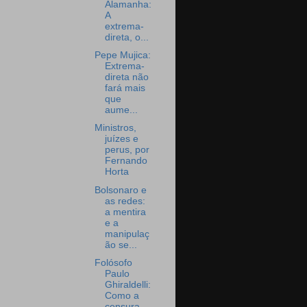
Alamanha:
A
extrema-
direta, o...
Pepe Mujica:
Extrema-
direta não
fará mais
que
aume...
Ministros,
juízes e
perus, por
Fernando
Horta
Bolsonaro e
as redes:
a mentira
e a
manipulaç
ão se...
Folósofo
Paulo
Ghiraldelli:
Como a
censura