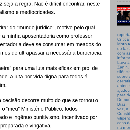
z seja a regra. Não é difícil encontrar, neste
dualismo e mediocridades.
irar do “mundo jurídico”, motivo pelo qual
report
r a minha aposentadoria como professor
Critica
osentadoria deve se consumar em meados do
Moro t
de faz
emos de ultrapassar a necessária burocracia.
com a
inform
Lava J
Zanin. 
heira” para uma luta mais eficaz em prol de
silênc
e. A luta por vida digna para todos é
sobre 
derret
im.
antes 
ajudou
para de
Democ
 decisão decorre muito do que se tornou o
Brasil
o “meu” Ministério Público, todos
vez, a
Consti
do e ingênuo punitivismo, incentivado por
vilipe
caso d
preparada e vingativa.
na me