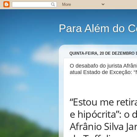
Para Além do C
QUINTA-FEIRA, 20 DE DEZEMBRO 
O desabafo do jurista Afrân
atual Estado de Exceção: “N
“Estou me reti
e hipócrita”: o 
Afrânio Silva J