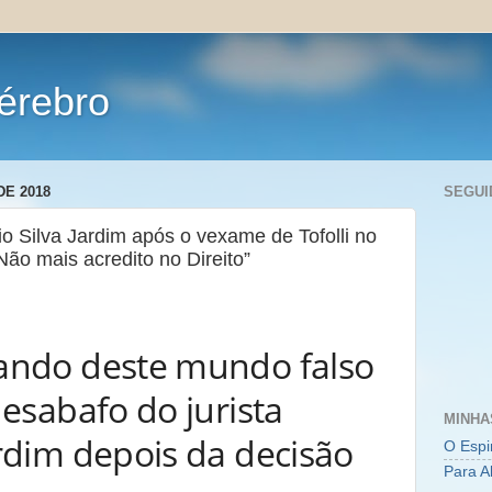
érebro
DE 2018
SEGUI
io Silva Jardim após o vexame de Tofolli no
ão mais acredito no Direito”
rando deste mundo falso
desabafo do jurista
MINHA
ardim depois da decisão
O Espi
Para A