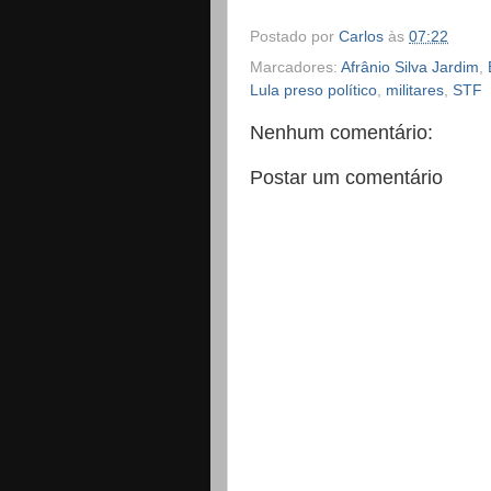
Postado por
Carlos
às
07:22
Marcadores:
Afrânio Silva Jardim
,
Lula preso político
,
militares
,
STF
Nenhum comentário:
Postar um comentário