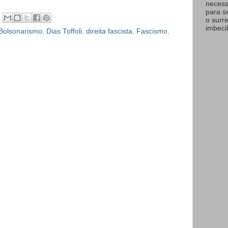
necess
para s
o surr
imbecil
Bolsonarismo
,
Dias Toffoli
,
direita fascista
,
Fascismo
,