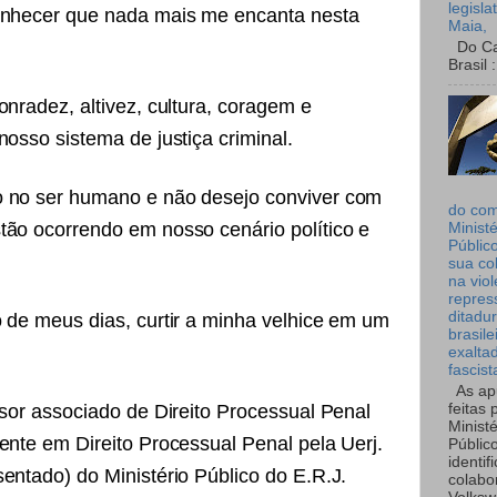
legisla
conhecer que nada mais me encanta nesta
Maia,
Do Can
Brasil :
onradez, altivez, cultura, coragem e
nosso sistema de justiça criminal.
o no ser humano e não desejo conviver com
do co
tão ocorrendo em nosso cenário político e
Ministé
Públic
sua co
na viol
repres
ditadur
o de meus dias, curtir a minha velhice em um
brasile
exalta
fascist
As ap
ssor associado de Direito Processual Penal
feitas 
Ministé
ente em Direito Processual Penal pela Uerj.
Públic
identif
entado) do Ministério Público do E.R.J.
colabo