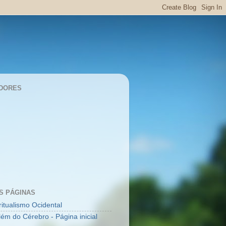
DORES
S PÁGINAS
ritualismo Ocidental
lém do Cérebro - Página inicial