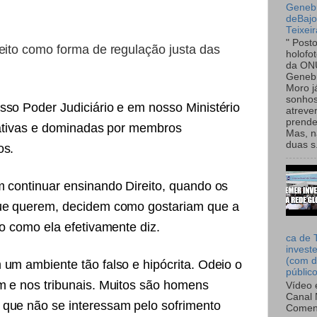
Genebr
deBaj
Teixeir
" Post
reito como forma de regulação justa das
holofo
da ON
Genebr
Moro 
sonhos
sso Poder Judiciário e em nosso Ministério
atreve
prende
orativas e dominadas por membros
Mas, n
duas s.
os.
m continuar ensinando Direito, quando os
que querem, decidem como gostariam que a
ão como ela efetivamente diz.
ca de 
invest
(com d
 um ambiente tão falso e hipócrita. Odeio o
públic
m e nos tribunais. Muitos são homens
Vídeo 
Canal 
que não se interessam pelo sofrimento
Comen