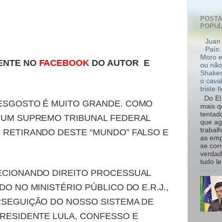
POST
POPU
Juan 
País:
Moro e
ENTE NO
FACEBOOK
DO AUTOR E
ou não
Shakes
o cava
triste f
Do El 
DESGOSTO É MUITO GRANDE. COMO
mais q
tentad
 UM SUPREMO TRIBUNAL FEDERAL
que ag
trabal
 RETIRANDO DESTE “MUNDO” FALSO E
as emp
se cor
verdad
tudo le.
ECIONANDO DIREITO PROCESSUAL
O NO MINISTÉRIO PÚBLICO DO E.R.J.,
RSEGUIÇÃO DO NOSSO SISTEMA DE
PRESIDENTE LULA, CONFESSO E