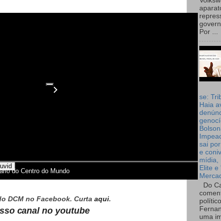
Volks
aparat
repres
governo
Por ...
se: Tri
Haia a
denúnc
genocí
Bolson
Impea
sai por
e coni
mídia, 
uvid
Elite e
ário do Centro do Mundo
Merca
Do Ca
coment
do DCM no Facebook. Curta
aqui
.
polític
Fernan
osso canal no youtube
uma im