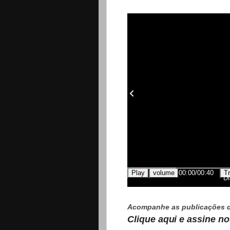
Play
volume
00:00
/
00:40
Tr
Di
Acompanhe as publicações 
Clique aqui e assine n