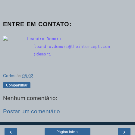
ENTRE EM CONTATO
:
Leandro Demori
leandro.demori@​theintercept.com
@demori
Carlos
às
05:02
Compartilhar
Nenhum comentário:
Postar um comentário
‹
›
Página inicial