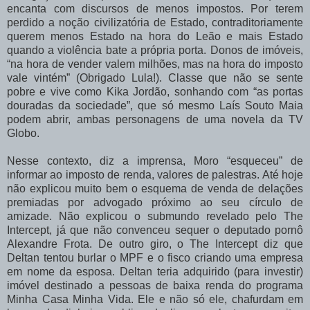
encanta com discursos de menos impostos. Por terem
perdido a noção civilizatória de Estado, contraditoriamente
querem menos Estado na hora do Leão e mais Estado
quando a violência bate a própria porta. Donos de imóveis,
“na hora de vender valem milhões, mas na hora do imposto
vale vintém” (Obrigado Lula!). Classe que não se sente
pobre e vive como Kika Jordão, sonhando com “as portas
douradas da sociedade”, que só mesmo Laís Souto Maia
podem abrir, ambas personagens de uma novela da TV
Globo.
Nesse contexto, diz a imprensa, Moro “esqueceu” de
informar ao imposto de renda, valores de palestras. Até hoje
não explicou muito bem o esquema de venda de delações
premiadas por advogado próximo ao seu círculo de
amizade. Não explicou o submundo revelado pelo The
Intercept, já que não convenceu sequer o deputado pornô
Alexandre Frota. De outro giro, o The Intercept diz que
Deltan tentou burlar o MPF e o fisco criando uma empresa
em nome da esposa. Deltan teria adquirido (para investir)
imóvel destinado a pessoas de baixa renda do programa
Minha Casa Minha Vida. Ele e não só ele, chafurdam em