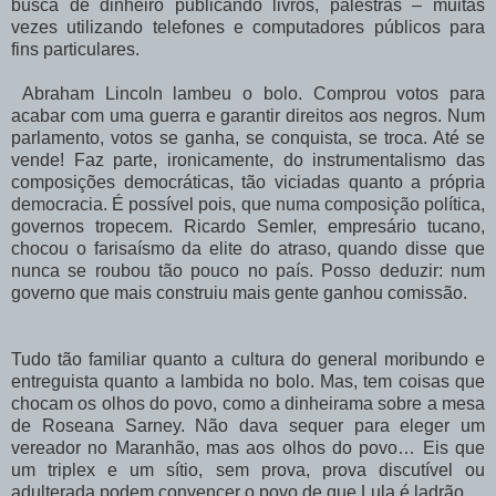
busca de dinheiro publicando livros, palestras – muitas
vezes utilizando telefones e computadores públicos para
fins particulares.
Abraham Lincoln lambeu o bolo. Comprou votos para
acabar com uma guerra e garantir direitos aos negros. Num
parlamento, votos se ganha, se conquista, se troca. Até se
vende! Faz parte, ironicamente, do instrumentalismo das
composições democráticas, tão viciadas quanto a própria
democracia. É possível pois, que numa composição política,
governos tropecem. Ricardo Semler, empresário tucano,
chocou o farisaísmo da elite do atraso, quando disse que
nunca se roubou tão pouco no país. Posso deduzir: num
governo que mais construiu mais gente ganhou comissão.
Tudo tão familiar quanto a cultura do general moribundo e
entreguista quanto a lambida no bolo. Mas, tem coisas que
chocam os olhos do povo, como a dinheirama sobre a mesa
de Roseana Sarney. Não dava sequer para eleger um
vereador no Maranhão, mas aos olhos do povo… Eis que
um triplex e um sítio, sem prova, prova discutível ou
adulterada podem convencer o povo de que Lula é ladrão.