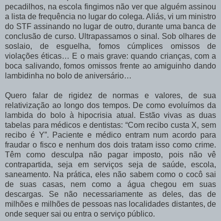
pecadilhos, na escola fingimos não ver que alguém assinou
a lista de frequência no lugar do colega. Aliás, vi um ministro
do STF assinando no lugar de outro, durante uma banca de
conclusão de curso. Ultrapassamos o sinal. Sob olhares de
soslaio, de esguelha, fomos cúmplices omissos de
violações éticas… E o mais grave: quando crianças, com a
boca salivando, fomos omissos frente ao amiguinho dando
lambidinha no bolo de aniversário…
Quero falar de rigidez de normas e valores, de sua
relativização ao longo dos tempos. De como evoluímos da
lambida do bolo à hipocrisia atual. Estão vivas as duas
tabelas para médicos e dentistas: “Com recibo custa X, sem
recibo é Y”. Paciente e médico entram num acordo para
fraudar o fisco e nenhum dos dois tratam isso como crime.
Têm como desculpa não pagar imposto, pois não vê
contrapartida, seja em serviços seja de saúde, escola,
saneamento. Na prática, eles não sabem como o cocô sai
de suas casas, nem como a água chegou em suas
descargas. Se não necessariamente as deles, das de
milhões e milhões de pessoas nas localidades distantes, de
onde sequer sai ou entra o serviço público.