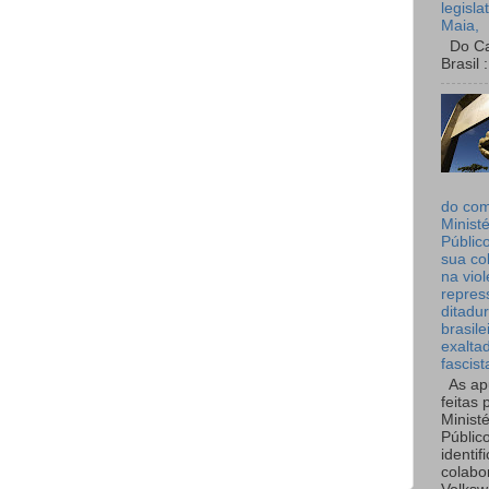
legisla
Maia,
Do Can
Brasil :
do co
Ministé
Públic
sua co
na viol
repres
ditadur
brasile
exalta
fascist
As ap
feitas 
Ministé
Públic
identif
colabo