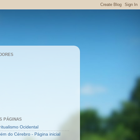
DORES
S PÁGINAS
ritualismo Ocidental
lém do Cérebro - Página inicial