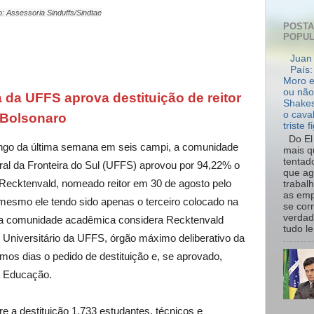
: Assessoria Sinduffs/Sindtae
POST
POPU
Juan 
País:
Moro e
ou não
a UFFS aprova destituição de reitor
Shakes
o cava
 Bolsonaro
triste f
Do El 
ngo da última semana em seis campi, a comunidade
mais q
tentad
al da Fronteira do Sul (UFFS) aprovou por 94,22% o
que ag
 Recktenvald, nomeado reitor em 30 de agosto pelo
trabal
as emp
 mesmo ele tendo sido apenas o terceiro colocado na
se cor
verdad
o, a comunidade acadêmica considera Recktenvald
tudo le.
Universitário da UFFS, órgão máximo deliberativo da
imos dias o pedido de destituição e, se aprovado,
a Educação.
re a destituição 1.733 estudantes, técnicos e