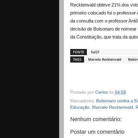
Recktenvald obteve 21% dos votos
primeiro colocado foi o professor
da consulta com o professor Antô
decisão de Bolsonaro de nomear o
da Constituição, que trata da auto
FONTE
Sul21
TAGS
Marcelo Recktenvald
Reito
Postado por
Carlos
às
04:58
Marcadores:
Bolsonaro contra a 
Educação
,
Marcelo Recktenvald
,
R
Nenhum comentário:
Postar um comentário