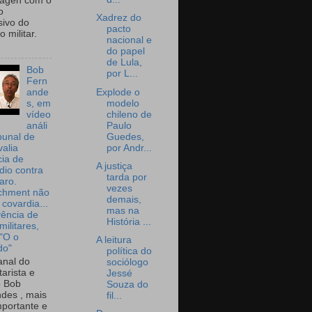
wagen com o
o
Xadrez do
sivo do
pacto
 militar.
nacional e
do papel
de Lula,
Bob
por L...
Fern
Explode o
ande
modelo
s, em
chileno de
vídeo
Paulo
análi
Guedes,
bunal de
por Andr...
valia
ia de
A justiça
dio contra
tarda por
aro.
vezes
chment não
demais,
 covardia...
mas na
vência de
História ...
militares,
 "O o
A leitura
do"
política do
nal do
sociólogo
arista e
Jessé
o Bob
Souza do
des , mais
fil...
portante e