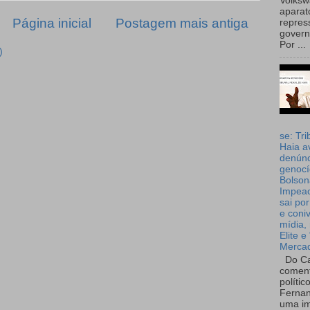
Volks
aparat
Página inicial
Postagem mais antiga
repres
governo
Por ...
)
se: Tri
Haia a
denúnc
genocí
Bolson
Impea
sai por
e coni
mídia, 
Elite e
Merca
Do Ca
coment
polític
Fernan
uma im