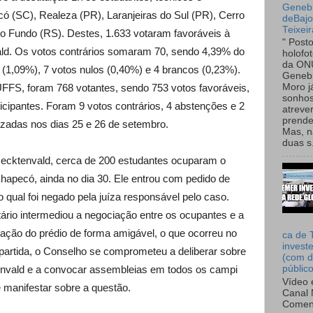
Genebr
 (SC), Realeza (PR), Laranjeiras do Sul (PR), Cerro
deBaj
Teixeir
o Fundo (RS). Destes, 1.633 votaram favoráveis à
" Post
ald. Os votos contrários somaram 70, sendo 4,39% do
holofo
da ON
 (1,09%), 7 votos nulos (0,40%) e 4 brancos (0,23%).
Genebr
FS, foram 768 votantes, sendo 753 votos favoráveis,
Moro 
sonhos
icipantes. Foram 9 votos contrários, 4 abstenções e 2
atreve
prende
izadas nos dias 25 e 26 de setembro.
Mas, n
duas s.
cktenvald, cerca de 200 estudantes ocuparam o
 Chapecó, ainda no dia 30. Ele entrou com pedido de
o qual foi negado pela juíza responsável pelo caso.
tário intermediou a negociação entre os ocupantes e a
pação do prédio de forma amigável, o que ocorreu no
ca de 
invest
partida, o Conselho se comprometeu a deliberar sobre
(com d
tenvald e a convocar assembleias em todos os campi
públic
Vídeo 
manifestar sobre a questão.
Canal 
Comen