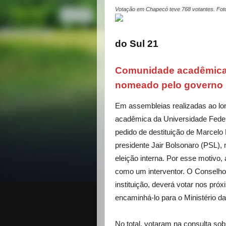
Votação em Chapecó teve 768 votantes. Foto
do Sul 21
Comunidade acadêmica d
nomeado pelo governo
Em assembleias realizadas ao lo
acadêmica da Universidade Feder
pedido de destituição de Marcelo
presidente Jair Bolsonaro (PSL),
eleição interna. Por esse motiv
como um interventor. O Conselho 
instituição, deverá votar nos próx
encaminhá-lo para o Ministério d
No total, votaram na consulta sob