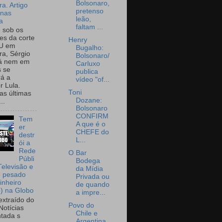
Bolsonaro,
a. Artigo
pretenso
onas
leão,
a
faltam ...
o sob os
tes da corte
Henry
U em
Bugalho:
a, Sérgio
Bolsonaro/
já nem em
Carluxo
 se
publica
rá a
vídeo "of...
r Lula.
Toni
as últimas
Dozane:
..
Bolsonaro
CONFIRM
Tem
A que é o
er
CHEFE do
destr
L...
ói a
Rede
O Bar
Públi
Bodega
Televisão e
da Mídia
e pesado
Privada ou
inheiro
de quando
o) na Globo
a impre...
extraído do
Povo do
Notícias
Chile e
tada s
Argentina