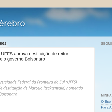
érebro
2019
SEGUI
FFS aprova destituição de reitor
pelo governo Bolsonaro
rsidade Federal da Fronteira do Sul (UFFS)
e destituição de Marcelo Recktenvald, nomeado
 Bolsonaro
MINHA
O Espi
Para A