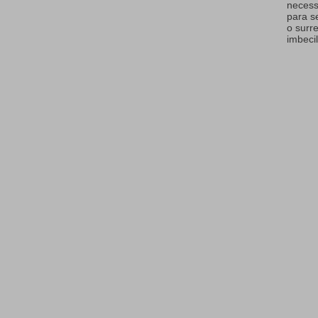
necess
para s
o surr
imbecil