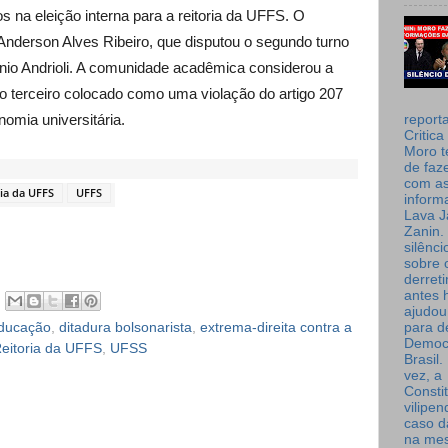
 na eleição interna para a reitoria da UFFS. O
 Anderson Alves Ribeiro, que disputou o segundo turno
nio Andrioli. A comunidade acadêmica considerou a
 terceiro colocado como uma violação do artigo 207
nomia universitária.
report
Critica
Moro t
de faz
com a
ria da UFFS
UFFS
inform
Lava J
Zanin. 
silênc
sobre 
derret
antes 
ajudou
Educação
,
ditadura bolsonarista
,
extrema-direita contra a
para de
Democ
eitoria da UFFS
,
UFSS
Brasil
vez, a
Consti
vilipe
caso d
na me