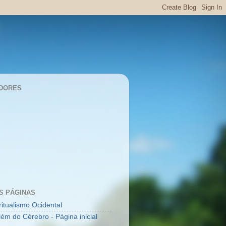
DORES
S PÁGINAS
ritualismo Ocidental
lém do Cérebro - Página inicial