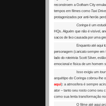
reconstroem a Gotham City emulam
tempos em filmes como
Taxi Drive
protagonizados por anti-heróis per
Coringa
é um estudo 
HQs. Alguém que não é visível, a
sacos de lixo causada por uma gre
Enquanto até aqui t
personagem (caricato sempre em ton
lado do roteirista Scott Silver, es
emocional e física de um homem s
Isso exigiu um
tour
arquétipo do Coringa cobrou-lhe 
aqui
): a atmosfera é sempre aci
ator – tanto seu rosto como seu
como sua lenta transformação no
O filme até aqui pr