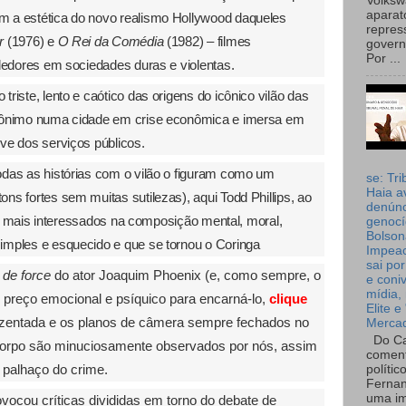
Volks
aparat
 a estética do novo realismo Hollywood daqueles
repres
r
(1976) e
O Rei da Comédia
(1982) – filmes
governo
Por ...
dedores em sociedades duras e violentas.
triste, lento e caótico das origens do icônico vilão das
nônimo numa cidade em crise econômica e imersa em
ve dos serviços públicos.
odas as histórias com o vilão o figuram como um
se: Tri
Haia a
s fortes sem muitas sutilezas), aqui Todd Phillips, ao
denúnc
tão mais interessados na composição mental, moral,
genocí
Bolson
imples e esquecido e que se tornou o Coringa
Impea
sai por
 de force
do ator Joaquim Phoenix (e, como sempre, o
e coni
mídia, 
o preço emocional e psíquico para encarná-lo,
clique
Elite e
nzentada e os planos de câmera sempre fechados no
Merca
Do Ca
 corpo são minuciosamente observados por nós, assim
coment
 palhaço do crime.
polític
Fernan
uma im
ovocou críticas divididas em torno do debate de