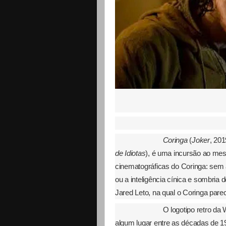
Coringa
(
Joker
, 201
de Idiotas
), é uma incursão ao mes
cinematográficas do Coringa: sem 
ou a inteligência cínica e sombri
Jared Leto, na qual o Coringa par
O logotipo retro da
algum lugar entre as décadas de 1