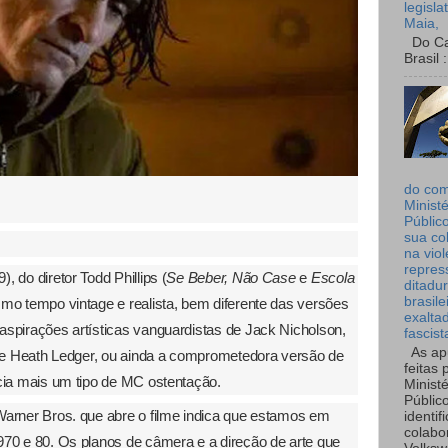
legisla
Maia,
Do Can
Brasil :
do co
Ministé
Públic
sua co
na viol
repres
9), do diretor Todd Phillips (
Se Beber, Não Case
e
Escola
ditadur
brasile
mo tempo vintage e realista, bem diferente das versões
exalta
aspirações artísticas vanguardistas de Jack Nicholson,
fascist
As ap
a de Heath Ledger, ou ainda a comprometedora versão de
feitas 
ecia mais um tipo de MC ostentação.
Ministé
Públic
 Warner Bros. que abre o filme indica que estamos em
identif
colabo
970 e 80. Os planos de câmera e a direção de arte que