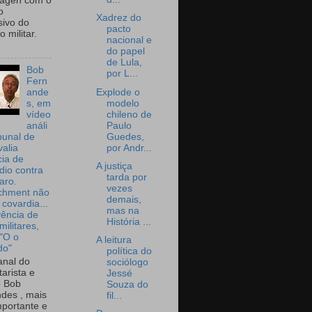
wagen com o
o
Xadrez do
sivo do
pacto
 militar.
nacional e
do papel
de Lula,
Bob
por L...
Fern
Explode o
ande
modelo
s, em
chileno de
vídeo
Paulo
análi
Guedes,
bunal de
por Andr...
valia
ia de
A justiça
dio contra
tarda por
aro.
vezes
chment não
demais,
 covardia...
mas na
vência de
História ...
militares,
 "O o
A leitura
do"
política do
nal do
sociólogo
arista e
Jessé
o Bob
Souza do
des , mais
fil...
portante e