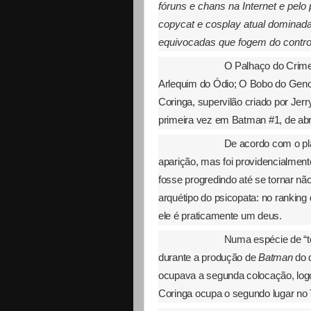
fóruns e chans na Internet e pelo 
copycat e cosplay atual dominada
equivocadas que fogem do contro
O Palhaço do Crime
Arlequim do Ódio; O Bobo do Geno
Coringa, supervilão criado por Jer
primeira vez em Batman #1, de abr
De acordo com o plan
aparição, mas foi providencialment
fosse progredindo até se tornar n
arquétipo do psicopata: no rankin
ele é praticamente um deus.
Numa espécie de “t
durante a produção de
Batman
do 
ocupava a segunda colocação, logo
Coringa ocupa o segundo lugar no 