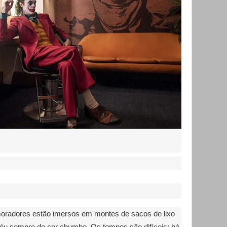
oradores estão imersos em montes de sacos de lixo
céu sempre de cor chumbo. Os tempos são difíceis: há