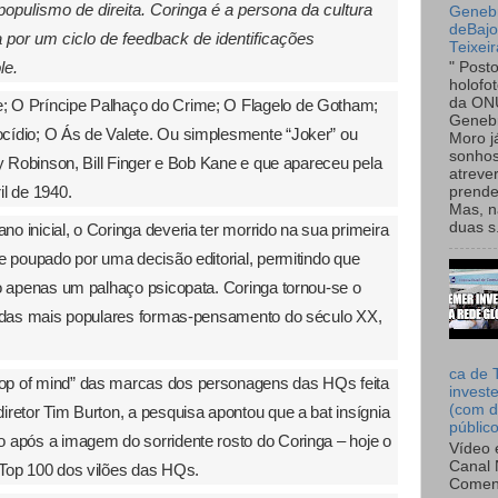
populismo de direita.
Coringa é a persona da cultura
Genebr
deBaj
 por um ciclo de feedback de identificações
Teixeir
le.
" Post
holofo
da ON
; O Príncipe Palhaço do Crime; O Flagelo de Gotham;
Genebr
cídio; O Ás de Valete. Ou simplesmente “Joker” ou
Moro 
sonhos
ry Robinson, Bill Finger e Bob Kane e que apareceu pela
atreve
il de 1940.
prende
Mas, n
duas s.
o inicial, o Coringa deveria ter morrido na sua primeira
e poupado por uma decisão editorial, permitindo que
ão apenas um palhaço psicopata. Coringa tornou-se o
g das mais populares formas-pensamento do século XX,
ca de 
op of mind” das marcas dos personagens das HQs feita
invest
(com d
diretor Tim Burton, a pesquisa apontou que a bat insígnia
públic
 após a imagem do sorridente rosto do Coringa – hoje o
Vídeo 
Canal 
Top 100 dos vilões das HQs.
Comen