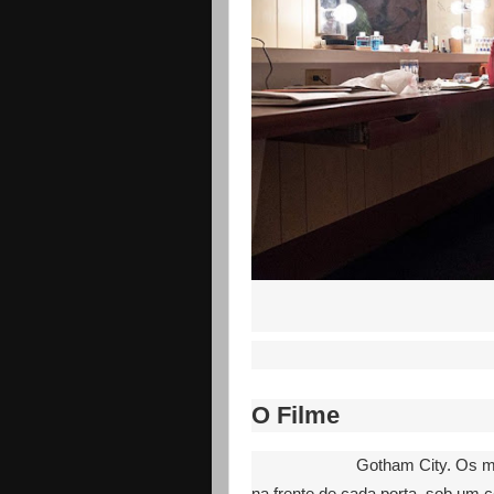
O Filme
Gotham City. Os m
na frente de cada porta, sob um 