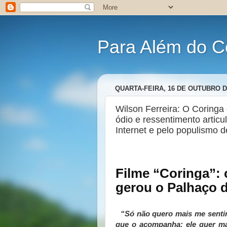
Para Além do C
QUARTA-FEIRA, 16 DE OUTUBRO D
Wilson Ferreira: O Coringa
ódio e ressentimento artic
Internet e pelo populismo de
Filme “Coringa”: 
gerou o Palhaço d
“Só não quero mais me sentir t
que o acompanha: ele quer ma