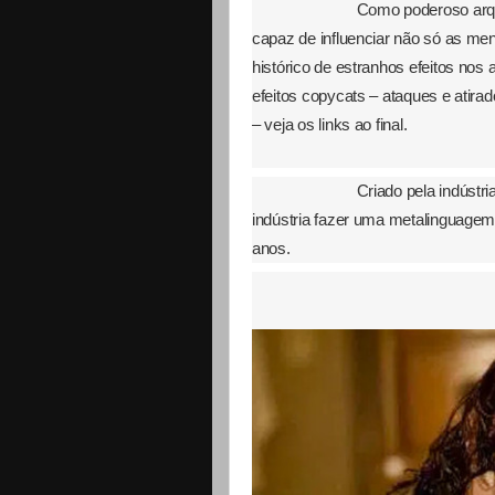
Como poderoso arqu
capaz de influenciar não só as m
histórico de estranhos efeitos no
efeitos copycats – ataques e atira
– veja os links ao final.
Criado pela indústr
indústria fazer uma metalinguagem
anos.