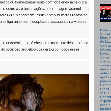
étipo ou forma-pensamento com forte energia psíquica
entes como as próprias ações, o personagem acumula um
s atores que o encarnam, assim como inúmeros relatos de
dores figurando como cosplayers assassinos na vida real
report
Critica
Moro t
de faz
ia do entretenimento, é chegado o momento dessa própria
com a
 do poderoso arquétipo que gestou por todos esses
inform
Lava J
Zanin. 
silênc
sobre 
derret
antes 
ajudou
para de
Democ
Brasil
vez, a
Consti
vilipe
caso d
na me