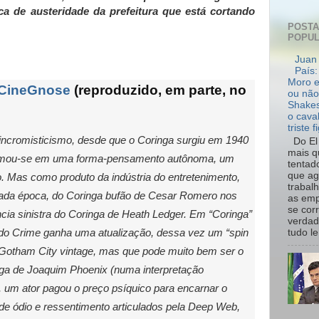
ca de austeridade da prefeitura que está cortando
POST
POPU
Juan 
País:
Moro e
CineGnose
(reproduzido, em parte, no
ou não
Shakes
o cava
triste f
ncromisticismo, desde que o Coringa surgiu em 1940
Do El 
mais q
rmou-se em uma forma-pensamento autônoma, um
tentad
que ag
o. Mas como produto da indústria do entretenimento,
trabal
 cada época, do Coringa bufão de Cesar Romero nos
as emp
se cor
ncia sinistra do Coringa de Heath Ledger. Em “Coringa”
verdad
 do Crime ganha uma atualização, dessa vez um “spin
tudo le.
 Gotham City vintage, mas que pode muito bem ser o
ga de Joaquim Phoenix (numa interpretação
um ator pagou o preço psíquico para encarnar o
 de ódio e ressentimento articulados pela Deep Web,