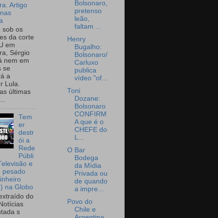
Bolsonaro,
a. Artigo
pretenso
onas
leão,
a
faltam ...
o sob os
tes da corte
Henry
U em
Bugalho:
a, Sérgio
Bolsonaro/
já nem em
Carluxo
 se
publica
rá a
vídeo "of...
r Lula.
Toni
as últimas
Dozane:
..
Bolsonaro
CONFIRM
Tem
A que é o
er
CHEFE do
destr
L...
ói a
Rede
O Bar
Públi
Bodega
Televisão e
da Mídia
e pesado
Privada ou
inheiro
de quando
o) na Globo
a impre...
extraído do
Povo do
Notícias
Chile e
tada s
Argentina