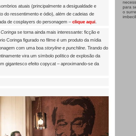
necess
ombrios atuais (principalmente a desigualdade e
para s
o surr
to do ressentimento e ódio), além de cadeias de
imbecil
rada de cosplayers do personagem –
clique aqui
.
e
Coringa
se torna ainda mais interessante: ficção e
io Coringa figurado no filme é um produto da mídia
ersonagem com uma boa
storyline
e
punchline
. Tirando do
inamente vira um símbolo político de explosão da
 um gigantesco efeito copycat – aproximando-se da