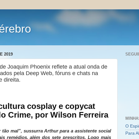
érebro
E 2019
SEGUI
 de Joaquim Phoenix reflete a atual onda de
ulados pela Deep Web, fóruns e chats na
 direita.
cultura cosplay e copycat
o Crime, por Wilson Ferreira
MINHA
O Espi
ão mal”, sussurra Arthur para a assistente social
Para A
is remédios, além dos sete prescritos. Logo mais