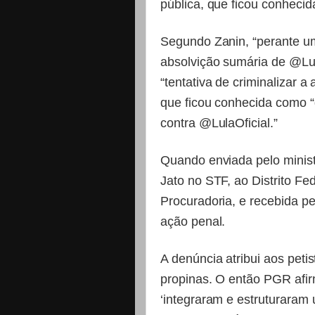
pública, que ficou conheci
Segundo Zanin, “perante um
absolvição sumária de @Lula
“tentativa de criminalizar a
que ficou conhecida como “
contra @LulaOficial.”
Quando enviada pelo minist
Jato no STF, ao Distrito F
Procuradoria, e recebida pel
ação penal.
A denúncia atribui aos peti
propinas. O então PGR afi
‘integraram e estruturara