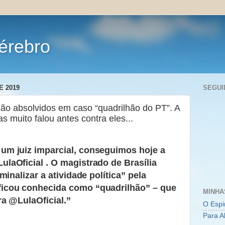
érebro
E 2019
SEGUI
são absolvidos em caso “quadrilhão do PT”. A
as muito falou antes contra eles...
um juiz imparcial, conseguimos hoje a
laOficial . O magistrado de Brasília
minalizar a atividade política” pela
ficou conhecida como “quadrilhão” – que
MINHA
ra @LulaOficial.”
O Espi
Para A