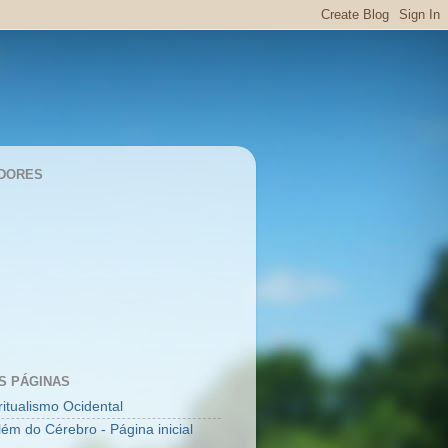
DORES
S PÁGINAS
ritualismo Ocidental
lém do Cérebro - Página inicial