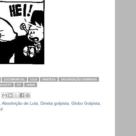
JUIZ IMPARCIAL
LULA
MANTEGA
ORGANIZAÇÃO CRIMINOSA
O DO PT
STF
ZANIN
,
Absolvição de Lula
,
Direita golpista
,
Globo Golpista
,
TF