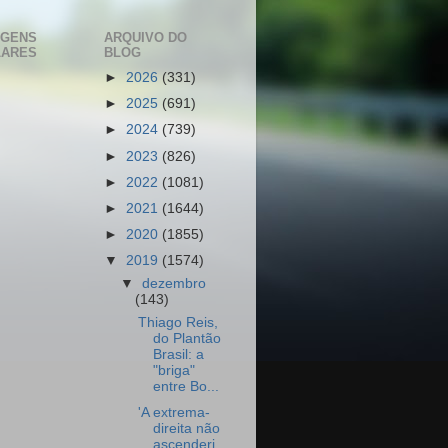
AGENS
ARQUIVO DO
LARES
BLOG
►
2026
(331)
►
2025
(691)
►
2024
(739)
►
2023
(826)
►
2022
(1081)
►
2021
(1644)
►
2020
(1855)
▼
2019
(1574)
▼
dezembro
(143)
Thiago Reis,
do Plantão
Brasil: a
"briga"
entre Bo...
'A extrema-
direita não
ascenderi