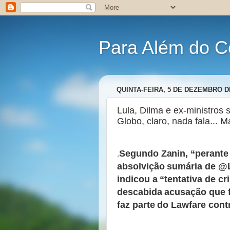
Para Além do C
QUINTA-FEIRA, 5 DE DEZEMBRO D
Lula, Dilma e ex-ministros 
Globo, claro, nada fala... M
Segundo Zanin, “perante 
.
absolvição sumária de @Lu
indicou a “tentativa de cri
descabida acusação que 
faz parte do Lawfare cont