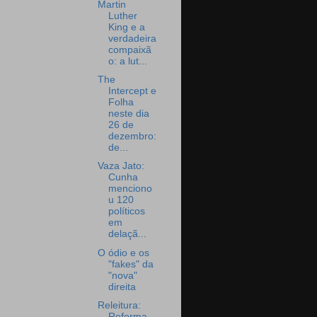
Martin
Luther
King e a
verdadeira
compaixã
o: a lut...
The
Intercept e
Folha
neste dia
26 de
dezembro:
de...
Vaza Jato:
Cunha
menciono
u 120
políticos
em
delaçã...
O ódio e os
"fakes" da
"nova"
direita
Releitura:
Reforma