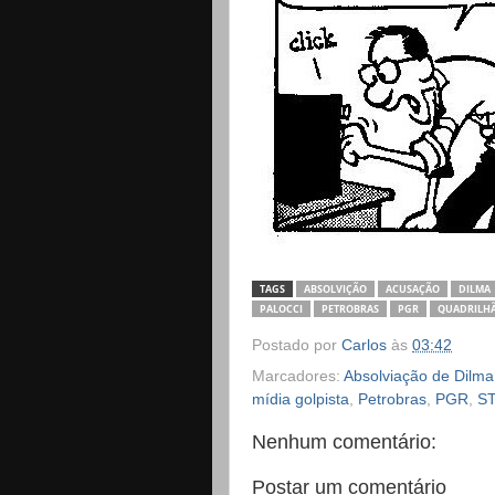
TAGS
ABSOLVIÇÃO
ACUSAÇÃO
DILMA
PALOCCI
PETROBRAS
PGR
QUADRILHÃ
Postado por
Carlos
às
03:42
Marcadores:
Absolviação de Dilma
mídia golpista
,
Petrobras
,
PGR
,
S
Nenhum comentário:
Postar um comentário