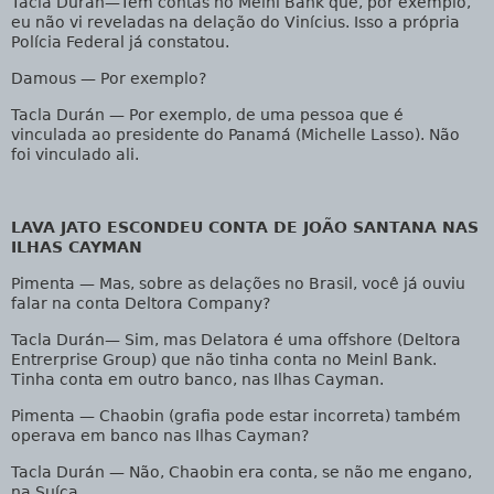
Tacla Durán
—Tem contas no Meinl Bank que, por exemplo,
eu não vi reveladas na delação do Vinícius. Isso a própria
Polícia Federal já constatou.
Damous
— Por exemplo?
Tacla Durán
— Por exemplo, de uma pessoa que é
vinculada ao presidente do Panamá (Michelle Lasso). Não
foi vinculado ali.
LAVA JATO ESCONDEU CONTA DE JOÃO SANTANA NAS
ILHAS CAYMAN
Pimenta
— Mas, sobre as delações no Brasil, você já ouviu
falar na conta Deltora Company?
Tacla Durán
— Sim, mas Delatora é uma offshore (Deltora
Entrerprise Group) que não tinha conta no Meinl Bank.
Tinha conta em outro banco, nas Ilhas Cayman.
Pimenta
— Chaobin (grafia pode estar incorreta) também
operava em banco nas Ilhas Cayman?
Tacla Durán
— Não, Chaobin era conta, se não me engano,
na Suíça.