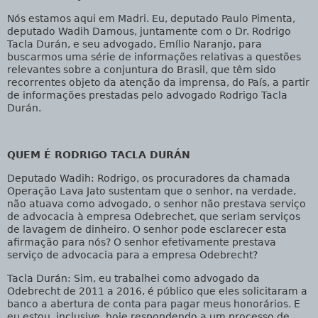
Nós estamos aqui em Madri. Eu, deputado Paulo Pimenta,
deputado Wadih Damous, juntamente com o Dr. Rodrigo
Tacla Durán, e seu advogado, Emílio Naranjo, para
buscarmos uma série de informações relativas a questões
relevantes sobre a conjuntura do Brasil, que têm sido
recorrentes objeto da atenção da imprensa, do País, a partir
de informações prestadas pelo advogado Rodrigo Tacla
Durán.
QUEM É RODRIGO TACLA DURÁN
Deputado Wadih
: Rodrigo, os procuradores da chamada
Operação Lava Jato sustentam que o senhor, na verdade,
não atuava como advogado, o senhor não prestava serviço
de advocacia à empresa Odebrechet, que seriam serviços
de lavagem de dinheiro. O senhor pode esclarecer esta
afirmação para nós? O senhor efetivamente prestava
serviço de advocacia para a empresa Odebrecht?
Tacla Durán
: Sim, eu trabalhei como advogado da
Odebrecht de 2011 a 2016, é público que eles solicitaram a
banco a abertura de conta para pagar meus honorários. E
eu estou, inclusive, hoje respondendo a um processo de