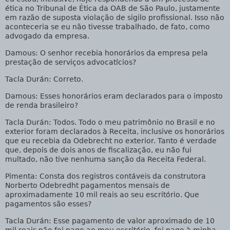
ética no Tribunal de Ética da OAB de São Paulo, justamente
em razão de suposta violação de sigilo profissional. Isso não
aconteceria se eu não tivesse trabalhado, de fato, como
advogado da empresa.
Damous
: O senhor recebia honorários da empresa pela
prestação de serviços advocatícios?
Tacla Durán
: Correto.
Damous
: Esses honorários eram declarados para o imposto
de renda brasileiro?
Tacla Durán
: Todos. Todo o meu patrimônio no Brasil e no
exterior foram declarados à Receita, inclusive os honorários
que eu recebia da Odebrecht no exterior. Tanto é verdade
que, depois de dois anos de fiscalização, eu não fui
multado, não tive nenhuma sanção da Receita Federal.
Pimenta
: Consta dos registros contáveis da construtora
Norberto Odebredht pagamentos mensais de
aproximadamente 10 mil reais ao seu escritório. Que
pagamentos são esses?
Tacla Durán
: Esse pagamento de valor aproximado de 10
mil reais não foi pago ao meu escritório, foi pago à minha