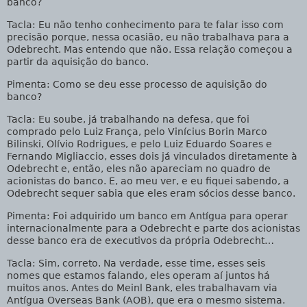
banco?
Tacla
: Eu não tenho conhecimento para te falar isso com
precisão porque, nessa ocasião, eu não trabalhava para a
Odebrecht. Mas entendo que não. Essa relação começou a
partir da aquisição do banco.
Pimenta
: Como se deu esse processo de aquisição do
banco?
Tacla
: Eu soube, já trabalhando na defesa, que foi
comprado pelo Luiz França, pelo Vinícius Borin Marco
Bilinski, Olívio Rodrigues, e pelo Luiz Eduardo Soares e
Fernando Migliaccio, esses dois já vinculados diretamente à
Odebrecht e, então, eles não apareciam no quadro de
acionistas do banco. E, ao meu ver, e eu fiquei sabendo, a
Odebrecht sequer sabia que eles eram sócios desse banco.
Pimenta
: Foi adquirido um banco em Antígua para operar
internacionalmente para a Odebrecht e parte dos acionistas
desse banco era de executivos da própria Odebrecht…
Tacla
: Sim, correto. Na verdade, esse time, esses seis
nomes que estamos falando, eles operam aí juntos há
muitos anos. Antes do Meinl Bank, eles trabalhavam via
Antígua Overseas Bank (AOB), que era o mesmo sistema.