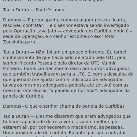
Tacla Durán
— Por três anos.
Damous
— E preocupado, como qualquer pessoa ficaria,
resolveu contratar — e o senhor estava sendo investigado
pela Operação Lava Jato — advogado em Curitiba, onde é a
sede da Operação, e o senhor escolheu o escritório
Zucolotto para…
Tacla Durán
— Não, foi um um pouco diferente. Eu tomei
conhecimento de que havia sido delatado pela UTC, pelo
senhor Ricardo Pessoa e pelo diretor da UTC, Valmir
Pinheiro. Tomei conhecimento disso por outros advogados
que também trabalhavam para a UTC. E, com a desculpa de
que queriam me ajudar com a indicação de advogados,
talvez os mesmos advogados, poderia até ser. Até com as
mesmas referências “a panela de Curitiba”, advogados da
panela de Curitiba.
Damous
- O que o senhor chama de panela de Curitiba?
Tacla Durán
— Eles me disseram que eram advogados que
tinham capacidade de resolver o assunto melhor, por
estarem ali, por conhecerem o mecanismo, as pessoas.
Uma proximidade de contato. Eu optei por não contratar