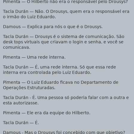
Pimenta
— O Hilberto não era o responsável pelo Drousys?
Tacla Durán
— Não. O Drousys, quem era o responsável era
o irmão do Luiz Eduardo.
Damous
— Explica para nós o que é o Drousys.
Tacla Durán
— Drousys é o sistema de comunicação. São
desk tops virtuais que criavam o login e senha, e você se
comunicava.
Pimenta
— Uma rede interna.
Tacla Durán
— É, uma rede interna. Só que essa rede
interna era controlada pelo Luiz Eduardo.
Pimenta
— O Luiz Eduardo ficava no Departamento de
Operações Estruturadas.
Tacla Durán
- É. Uma pessoa só poderia falar com a outra e
esta autorizasse.
Pimenta
— Ele era da equipe do Hilberto.
Tacla Durán
— É.
Damous
- Mas o Drousys foi concebido com que objetivo?