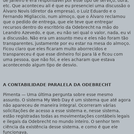
de Janeiro e era responsável por esse tipo de serviço, obra,
etc. Que aconteceu ali é que eu presenciei uma discussão o
Álvaro Novis (diretor da empresa), o Luiz Eduardo e o
Fernando Migliaccio, num almoço, que o Álvaro reclamou
que o pedido de entrega, que ele teve que entregar
recursos dentro do escritório da Odebrecht na mão do
Leandro Azevedo, e que, eu não sei qual o valor, nada, eu vi
a discussão. Não era um assunto meu e eles não foram tão
transparentes, justamente por eu estar na mesa do almoço.
Ficou claro que eles ficaram muito aborrecidos e
transpareceu é que esse dinheiro foi para lá e ficou com
uma pessoa, que não foi, e eles acharam que estava
acontecendo algum tipo de desvio.
A CONTABILIDADE PARALELA DA ODEBRECHT
Pimenta
— Uma última pergunta sobre esse mesmo
assunto. O sistema My Web Day é um sistema que até agora
não apareceu de maneira integral. Ocorreram várias
solicitações de acesso a esse sistema e, nesse sistema,
estão registradas todas as movimentações contábeis legais
e ilegais da Odebrecht no mundo inteiro. O senhor tem
ciência da existência desse sistema, e como é que ele
funcionava.