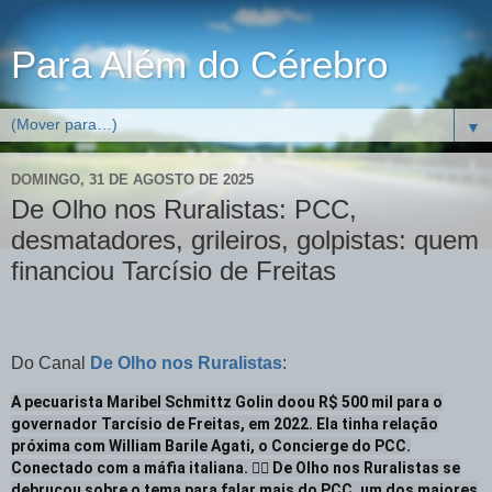
Para Além do Cérebro
▼
DOMINGO, 31 DE AGOSTO DE 2025
De Olho nos Ruralistas: PCC,
desmatadores, grileiros, golpistas: quem
financiou Tarcísio de Freitas
Do Canal
De Olho nos Ruralistas
:
A pecuarista Maribel Schmittz Golin doou R$ 500 mil para o
governador Tarcísio de Freitas, em 2022. Ela tinha relação
próxima com William Barile Agati, o Concierge do PCC.
Conectado com a máfia italiana. ⛓️‍💥 De Olho nos Ruralistas se
debruçou sobre o tema para falar mais do PCC, um dos maiores