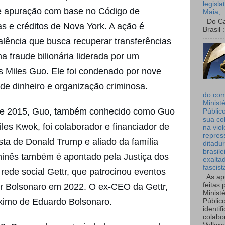
legisla
de apuração com base no Código de
Maia,
Do Can
as e créditos de Nova York. A ação é
Brasil :
alência que busca recuperar transferências
a fraude bilionária liderada por um
s Miles Guo. Ele foi condenado por nove
 de dinheiro e organização criminosa.
do co
Ministé
de 2015, Guo, também conhecido como Guo
Públic
sua co
s Kwok, foi colaborador e financiador de
na viol
repres
sta de Donald Trump e aliado da família
ditadur
brasile
hinês também é apontado pela Justiça dos
exalta
fascist
rede social Gettr, que patrocinou eventos
As ap
feitas 
ir Bolsonaro em 2022. O ex-CEO da Gettr,
Ministé
óximo de Eduardo Bolsonaro.
Públic
identif
colabo