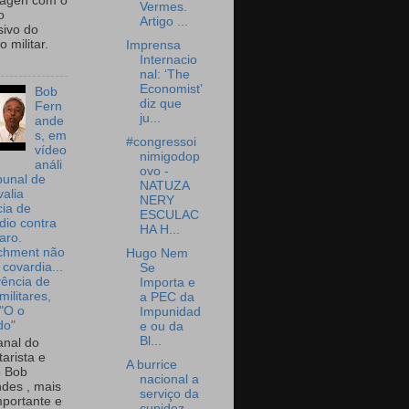
wagen com o
Vermes.
o
Artigo ...
sivo do
 militar.
Imprensa
Internacio
nal: ‘The
Economist’
Bob
diz que
Fern
ju...
ande
s, em
#congressoi
vídeo
nimigodop
análi
ovo -
bunal de
NATUZA
valia
NERY
ia de
ESCULAC
dio contra
HA H...
aro.
chment não
Hugo Nem
 covardia...
Se
vência de
Importa e
militares,
a PEC da
 "O o
Impunidad
do"
e ou da
Bl...
nal do
arista e
A burrice
o Bob
nacional a
des , mais
serviço da
portante e
cupidez,