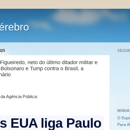
érebro
025
SEGUI
igueiredo, neto do último ditador militar e
Bolsonaro e Tump contra o Brasil, a
nário
da Agência Pública:
MINHA
s EUA liga Paulo
O Espi
Para A