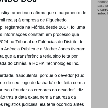
necess
para s
o surr
ustiça americana afirma que o pagamento de
imbecil
mil reais) à empresa de Figueiredo
p, registrada na Flórida desde 2017, foi uma
 As informações constam em processo que
2024 no Tribunal de Falências do Distrito de
 a Agência Pública e a Mother Jones tiveram
que a transferência teria sido feita por
da do chinês, a HCHK Technologies Inc.
 verdade, fraudulenta, porque o devedor [Guo
e de seu ‘jogo de fachada’ e foi feita com a
sar e/ou fraudar os credores do devedor”, diz
ão traz a data exata nem a natureza da
registros judiciais, ela teria ocorrido antes