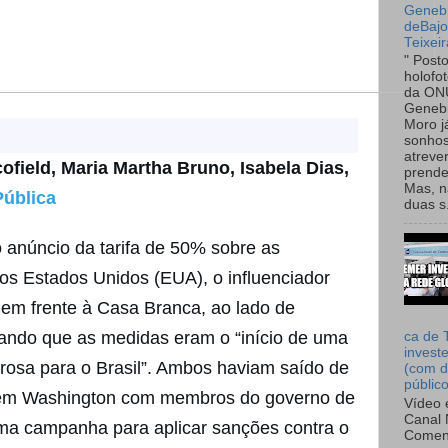
Genebr
deBaj
Teixeir
" Post
holofo
da ON
Genebr
Moro 
sonhos
atreve
cofield, Maria Martha Bruno, Isabela Dias,
prende
Mas, n
Pública
duas s.
o anúncio da tarifa de 50% sobre as
 os Estados Unidos (EUA), o influenciador
em frente à Casa Branca, ao lado de
ando que as medidas eram o “início de uma
ca de 
invest
rosa para o Brasil”. Ambos haviam saído de
(com d
públic
 em Washington com membros do governo de
Vídeo 
Canal 
ma campanha para aplicar sanções contra o
Comen