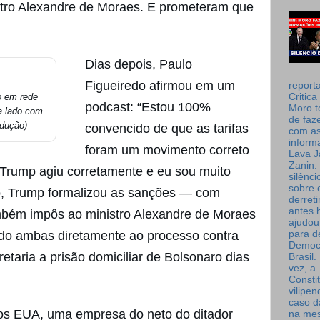
istro Alexandre de Moraes. E prometeram que
Dias depois, Paulo
Figueiredo afirmou em um
report
o em rede
Critica
podcast: “Estou 100%
Moro t
a lado com
de faz
odução)
convencido de que as tarifas
com a
inform
foram um movimento correto
Lava J
Zanin. 
e Trump agiu corretamente e eu sou muito
silênc
sobre 
lho, Trump formalizou as sanções — com
derret
antes 
bém impôs ao ministro Alexandre de Moraes
ajudou
ndo ambas diretamente ao processo contra
para de
Democ
etaria a prisão domiciliar de Bolsonaro dias
Brasil
vez, a
Consti
vilipe
caso d
dos EUA, uma empresa do neto do ditador
na me