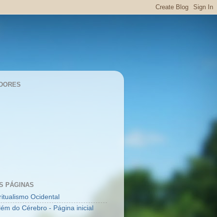
DORES
S PÁGINAS
ritualismo Ocidental
lém do Cérebro - Página inicial