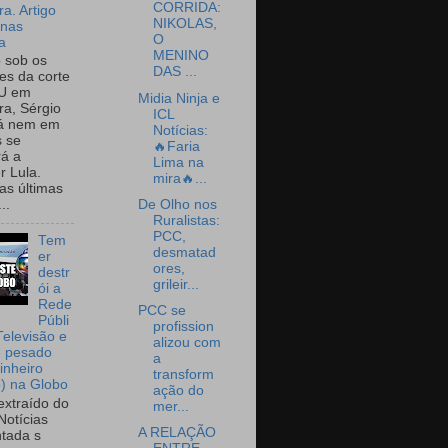
CORRIDA:
a. Artigo
NIKOLAS,
onas
O
a
MENINO
o sob os
DAS ...
tes da corte
U em
Midia Ninja e
a, Sérgio
ICL
já nem em
Notícias:
 se
🔥Faria
rá a
Lima na
r Lula.
mira🔥...
as últimas
De Olho nos
..
Ruralistas:
PCC,
Tem
desmatad
er
ores,
destr
grileir...
ói a
Rede
PCC se
Públi
profission
Televisão e
alizou com
e pesado
a
inheiro
transform
o) na Globo
ação do
extraído do
mer...
Notícias
A RELAÇÃO
tada s