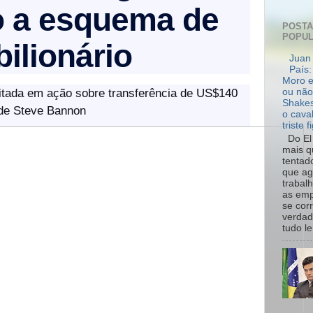
o a esquema de
POST
POPU
bilionário
Juan 
País:
Moro e
citada em ação sobre transferência de US$140
ou não
Shakes
o de Steve Bannon
o cava
triste f
Do El 
mais q
tentad
que ag
trabal
as emp
se cor
verdad
tudo le.