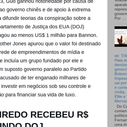
Volks
3, Guo ganhou notoriedade por causa de
aparat
 ao governo chinês e de apoio à extrema
repres
governo
 difundir teorias da conspiração sobre a
Por ...
partamento de Justiça dos EUA (DOJ)
gou ao menos US$ 1 milhão para Bannon.
her Jones apurou que o valor foi destinado
à rede de empreendimentos de mídia e
se: Tri
e incluía um grupo fundado por ele e
Haia a
denúnc
m suposto governo paralelo ao Partido
genocí
Bolson
 acusado de ter enganado milhares de
Impea
sai por
 investir em negócios sob seu controle e
e coni
mídia, 
o para financiar sua vida de luxo.
Elite e
Merca
Do Ca
coment
IREDO RECEBEU R$
polític
Fernan
GUNDO DOJ
uma im