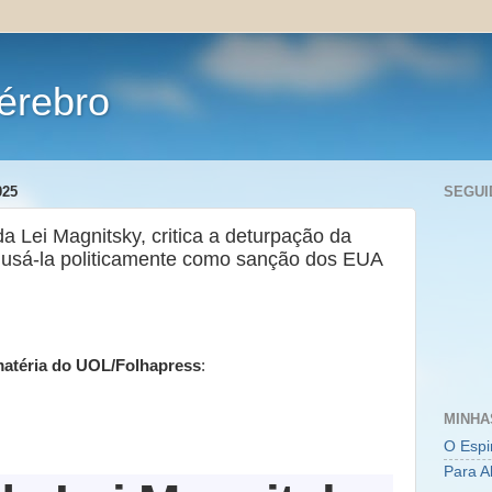
érebro
025
SEGUI
a Lei Magnitsky, critica a deturpação da
usá-la politicamente como sanção dos EUA
atéria do UOL/Folhapress
:
MINHA
O Espi
Para A