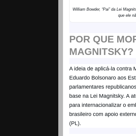
William Bowder, “Pai” da Lei Magnit
que ele n
POR QUE MOR
MAGNITSKY?
A ideia de aplicá-la contr
Eduardo Bolsonaro aos Est
parlamentares republicano
base na Lei Magnitsky. A at
para internacionalizar o emb
brasileiro com apoio extern
(PL).