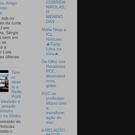
CORRIDA:
a. Artigo
NIKOLAS,
onas
O
a
MENINO
o sob os
DAS ...
tes da corte
U em
Midia Ninja e
a, Sérgio
ICL
já nem em
Notícias:
 se
🔥Faria
rá a
Lima na
r Lula.
mira🔥...
as últimas
De Olho nos
..
Ruralistas:
PCC,
Tem
desmatad
er
ores,
destr
grileir...
ói a
Rede
PCC se
Públi
profission
Televisão e
alizou com
e pesado
a
inheiro
transform
o) na Globo
ação do
extraído do
mer...
Notícias
A RELAÇÃO
tada s