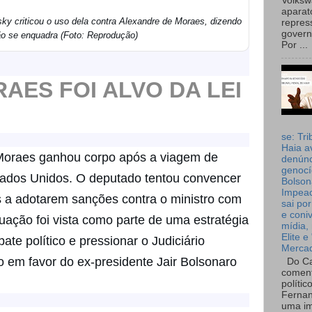
Volks
aparat
sky criticou o uso dela contra Alexandre de Moraes, dizendo
repres
governo
ão se enquadra (Foto: Reprodução)
Por ...
AES FOI ALVO DA LEI
se: Tri
Haia a
a Moraes ganhou corpo após a viagem de
denúnc
genocí
ados Unidos. O deputado tentou convencer
Bolson
Impea
s a adotarem sanções contra o ministro com
sai por
e coni
uação foi vista como parte de uma estratégia
mídia, 
Elite e
ate político e pressionar o Judiciário
Merca
o em favor do ex-presidente Jair Bolsonaro
Do Ca
coment
polític
Fernan
uma im