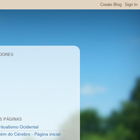
DORES
S PÁGINAS
ritualismo Ocidental
lém do Cérebro - Página inicial