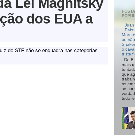
da Lei Magnitsky
POST
nção dos EUA a
POPU
Juan 
País:
Moro e
ou não
Shakes
o cava
juiz do STF não se enquadra nas categorias
triste f
Do El 
mais q
tentad
que ag
trabal
as emp
se cor
verdad
tudo le.