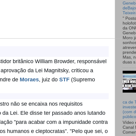
Genebr
deBaj
Teixeir
" Post
holofo
da ON
Genebr
Moro 
sonhos
atreve
prende
Mas, n
tidor britânico William Browder, responsável
duas s.
aprovação da Lei Magnitsky, criticou a
andre de
Moraes
, juiz do
STF
(Supremo
ca de 
stro não se encaixa nos requisitos
invest
(com d
 da Lei. Ele disse ter passado anos lutando
públic
lação ”para acabar com a impunidade contra
Vídeo 
Canal 
tos humanos e cleptocratas”. ”Pelo que sei, o
Comen