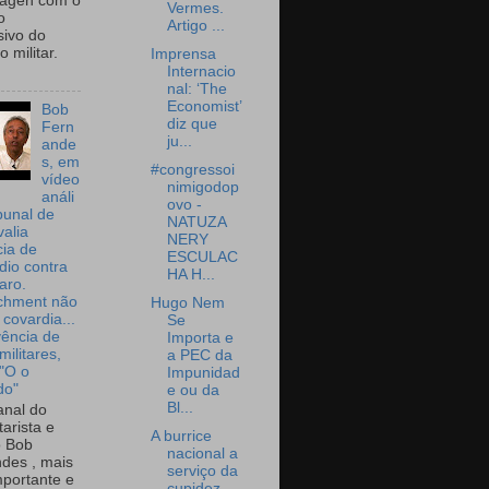
wagen com o
Vermes.
o
Artigo ...
sivo do
 militar.
Imprensa
Internacio
nal: ‘The
Economist’
Bob
diz que
Fern
ju...
ande
s, em
#congressoi
vídeo
nimigodop
análi
ovo -
bunal de
NATUZA
valia
NERY
ia de
ESCULAC
dio contra
HA H...
aro.
chment não
Hugo Nem
 covardia...
Se
vência de
Importa e
militares,
a PEC da
 "O o
Impunidad
do"
e ou da
Bl...
nal do
arista e
A burrice
o Bob
nacional a
des , mais
serviço da
portante e
cupidez,