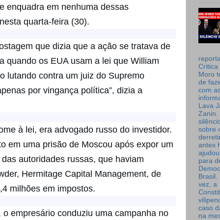
o se enquadra em nenhuma dessas
nesta quarta-feira (30).
ostagem que dizia que a ação se tratava de
report
e dia quando os EUA usam a lei que William
Critica
Moro t
o lutando contra um juiz do Supremo
de faz
apenas por vingança política”, dizia a
com a
inform
Lava J
Zanin. 
silênc
me à lei, era advogado russo do investidor.
sobre 
derret
to em uma prisão de Moscou após expor um
antes 
ajudou
 das autoridades russas, que haviam
para de
Democ
wder, Hermitage Capital Management, de
Brasil
vez, a
,4 milhões em impostos.
Consti
vilipe
caso d
, o empresário conduziu uma campanha no
na me