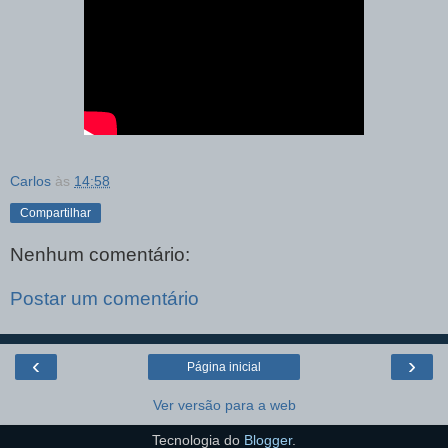
Carlos
às
14:58
Compartilhar
Nenhum comentário:
Postar um comentário
‹
›
Página inicial
Ver versão para a web
Tecnologia do
Blogger
.