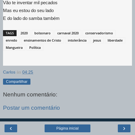
Vão te inventar mil pecados
Mas eu estou do seu lado
E do lado do samba também
TAGS
2020
bolsonaro
carnaval 2020
conservadorismo
enredo
ensinamentos de Cristo
intolerância
jesus
liberdade
Mangueira
Política
Carlos
às
04:25
Compartilhar
Nenhum comentário:
Postar um comentário
‹
›
Página inicial