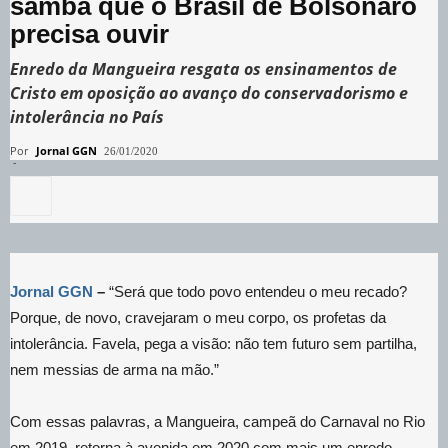
samba que o Brasil de Bolsonaro
precisa ouvir
Enredo da Mangueira resgata os ensinamentos de
Cristo em oposição ao avanço do conservadorismo e
intolerância no País
Por
Jornal GGN
26/01/2020
-
Jornal GGN
–
“Será que todo povo entendeu o meu recado?
Porque, de novo, cravejaram o meu corpo, os profetas da
intolerância. Favela, pega a visão: não tem futuro sem partilha,
nem messias de arma na mão.”
Com essas palavras, a Mangueira, campeã do Carnaval no Rio
em 2019, retorna à avenida em 2020 com mais um enredo