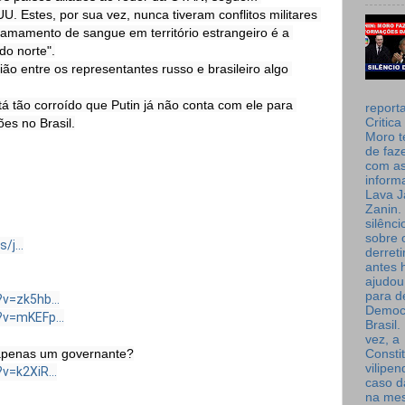
. Estes, por sua vez, nunca tiveram conflitos militares 
rramamento de sangue em território estrangeiro é a 
o norte".

ão entre os representantes russo e brasileiro algo 
á tão corroído que Putin já não conta com ele para 
report
Critica
es no Brasil.
Moro t
de faz
com a
inform
Lava J
Zanin. 
silênc
sobre 
/j...
derret
antes 
ajudou
para de
v=zk5hb...
Democ
v=mKEFp...
Brasil
vez, a
Consti
vilipe
=k2XiR...
caso d
na me