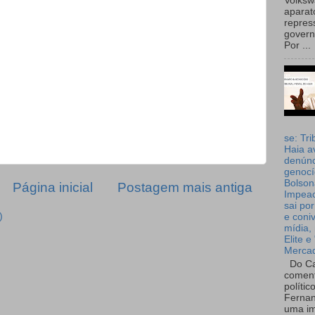
Volks
aparat
repres
governo
Por ...
se: Tri
Haia a
denúnc
genocí
Bolson
Página inicial
Postagem mais antiga
Impea
sai por
)
e coni
mídia, 
Elite e
Merca
Do Ca
coment
polític
Fernan
uma im