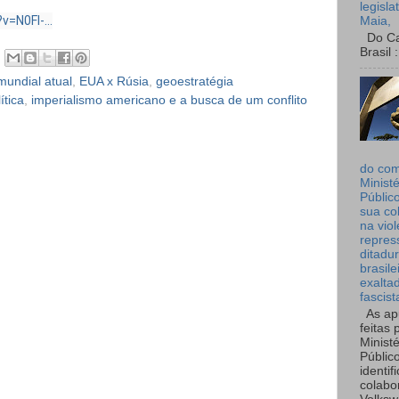
legisla
=N0FI-...
Maia,
Do Can
Brasil :
 mundial atual
,
EUA x Rúsia
,
geoestratégia
ítica
,
imperialismo americano e a busca de um conflito
do co
Ministé
Públic
sua co
na viol
repres
ditadur
brasile
exalta
fascist
As ap
feitas 
Ministé
Públic
identif
colabo