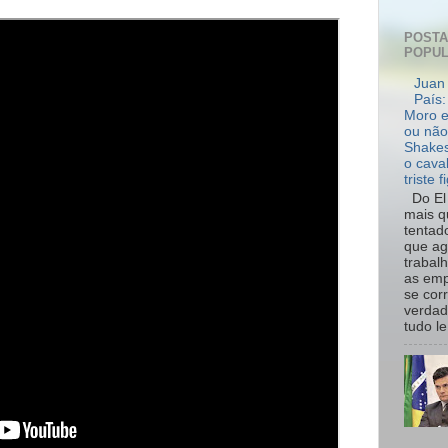
POST
POPU
Juan 
País:
Moro e
ou não
Shakes
o cava
triste f
Do El 
mais q
tentad
que ag
trabal
as emp
se cor
verdad
tudo le.