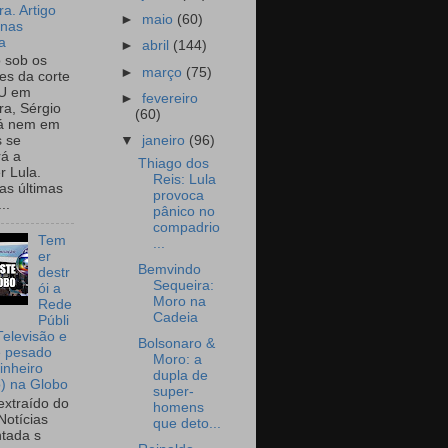
a. Artigo
►
maio
(60)
onas
a
►
abril
(144)
o sob os
►
março
(75)
tes da corte
U em
►
fevereiro
a, Sérgio
(60)
já nem em
▼
janeiro
(96)
 se
rá a
Thiago dos
r Lula.
Reis: Lula
as últimas
provoca
..
pânico no
compadrio
Tem
...
er
Bemvindo
destr
Sequeira:
ói a
Moro na
Rede
Cadeia
Públi
Televisão e
Bolsonaro &
e pesado
Moro: a
inheiro
dupla de
o) na Globo
super-
extraído do
homens
Notícias
que deto...
tada s