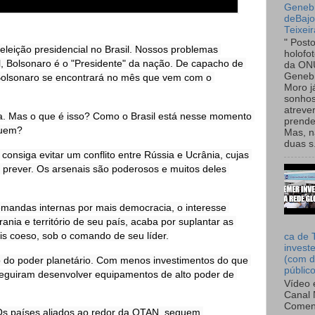
Genebr
deBaj
Teixeir
" Post
eleição presidencial no Brasil. Nossos problemas 
holofo
l, Bolsonaro é o "Presidente" da nação. De capacho de 
da ON
Genebr
olsonaro se encontrará no mês que vem com o 
Moro 
sonhos
atreve
a. Mas o que é isso? Como o Brasil está nesse momento 
prende
quem?
Mas, n
duas s.
nsiga evitar um conflito entre Rússia e Ucrânia, cujas 
rever. Os arsenais são poderosos e muitos deles 
mandas internas por mais democracia, o interesse 
ia e território de seu país, acaba por suplantar as 
is coeso, sob o comando de seu líder.
ca de 
invest
(com d
o do poder planetário. Com menos investimentos do que 
públic
eguiram desenvolver equipamentos de alto poder de 
Vídeo 
Canal 
Comen
Os países aliados ao redor da OTAN, seguem 