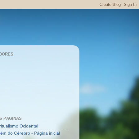
DORES
S PÁGINAS
ritualismo Ocidental
lém do Cérebro - Página inicial