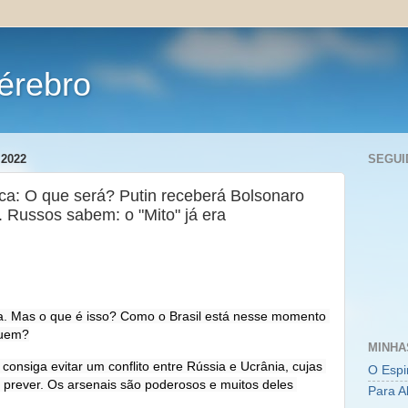
érebro
 2022
SEGUI
ica: O que será? Putin receberá Bolsonaro
 Russos sabem: o "Mito" já era
a. Mas o que é isso? Como o Brasil está nesse momento 
quem?
MINHA
nsiga evitar um conflito entre Rússia e Ucrânia, cujas 
O Espi
rever. Os arsenais são poderosos e muitos deles 
Para A