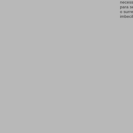
necess
para s
o surr
imbecil