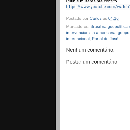
https://www.youtube.com/watch?v
Postado por
Carlos
às
04:16
Marcadores:
Brasil na geopolítica
intervencionista americana
,
geopol
internacional
,
Portal do José
Nenhum comentário:
Postar um comentário