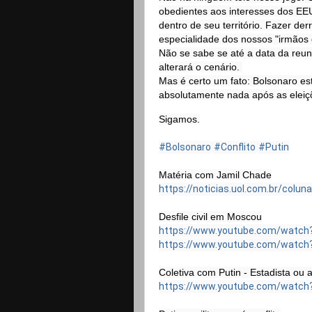
obedientes aos interesses dos EEUU
dentro de seu território. Fazer de
especialidade dos nossos "irmãos d
Não se sabe se até a data da reuni
alterará o cenário. 

Mas é certo um fato: Bolsonaro est
absolutamente nada após as eleiçõ
Sigamos.

#Bolsonaro
#Conflito
#Putin
https://noticias.uol.com.br/colunas
https://www.youtube.com/watch?
https://www.youtube.com/watch?
https://www.youtube.com/watch?v