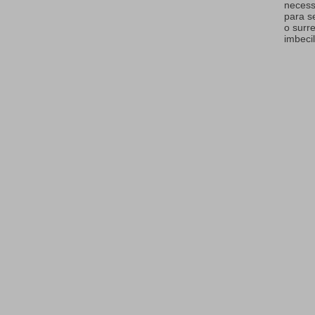
necess
para s
o surr
imbecil