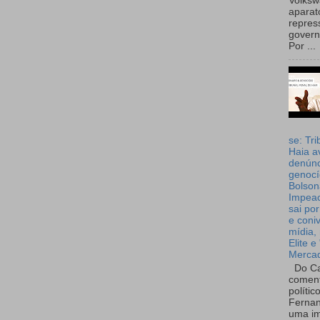
Volks
aparat
repres
governo
Por ...
se: Tri
Haia a
denúnc
genocí
Bolson
Impea
sai por
e coni
mídia, 
Elite e
Merca
Do Ca
coment
polític
Fernan
uma im