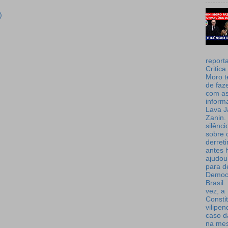
)
report
Critica
Moro t
de faz
com a
inform
Lava J
Zanin. 
silênc
sobre 
derret
antes 
ajudou
para de
Democ
Brasil
vez, a
Consti
vilipe
caso d
na me