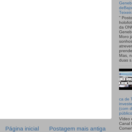
Genebr
deBaj
Teixeir
" Post
holofo
da ON
Genebr
Moro 
sonhos
atreve
prende
Mas, n
duas s.
ca de 
invest
(com d
públic
Vídeo 
Canal 
Página inicial
Postagem mais antiga
Comen