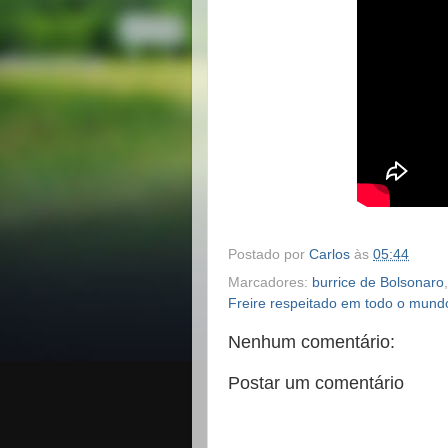
Postado por
Carlos
às
05:44
Marcadores:
burrice de Bolsonaro
Freire respeitado em todo o mund
Nenhum comentário:
Postar um comentário