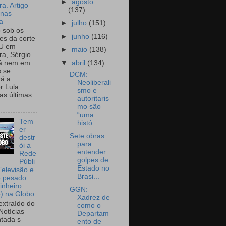
►
agosto
a. Artigo
(137)
onas
a
►
julho
(151)
o sob os
►
junho
(116)
tes da corte
U em
►
maio
(138)
a, Sérgio
▼
abril
(134)
já nem em
 se
DCM:
rá a
Neoliberali
r Lula.
smo e
as últimas
autoritaris
..
mo são
“uma
Tem
histó...
er
Sete obras
destr
para
ói a
entender
Rede
golpes de
Públi
Estado no
Televisão e
Brasi...
e pesado
inheiro
GGN:
o) na Globo
Xadrez de
extraído do
como o
Notícias
Departam
tada s
ento de