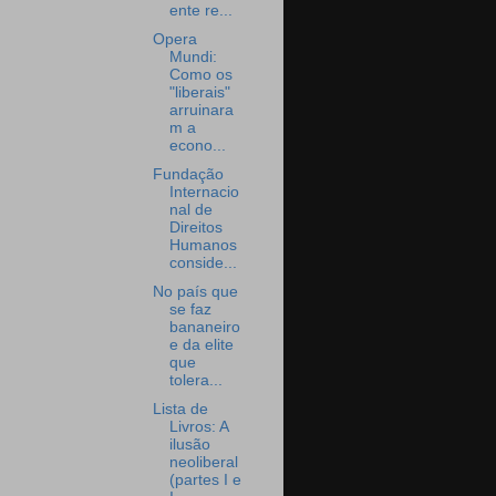
ente re...
Opera
Mundi:
Como os
"liberais"
arruinara
m a
econo...
Fundação
Internacio
nal de
Direitos
Humanos
conside...
No país que
se faz
bananeiro
e da elite
que
tolera...
Lista de
Livros: A
ilusão
neoliberal
(partes I e