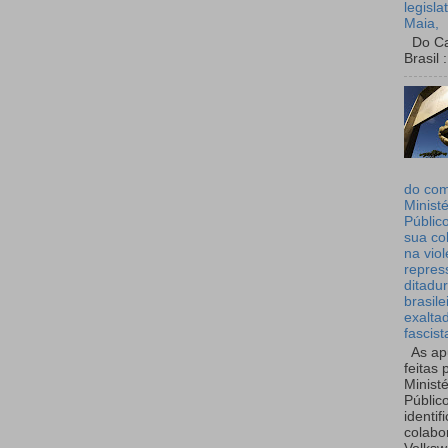
legisla
Maia,
Do Can
Brasil :
do co
Ministé
Públic
sua co
na viol
repres
ditadur
brasile
exalta
fascist
As ap
feitas 
Ministé
Públic
identif
colabo