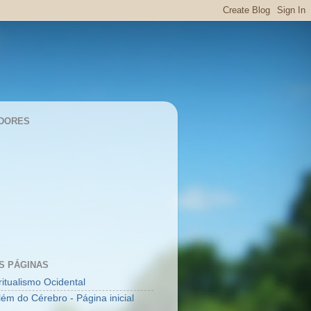
DORES
S PÁGINAS
ritualismo Ocidental
lém do Cérebro - Página inicial