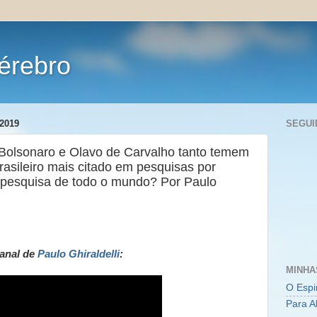
érebro
2019
SEGUI
 Bolsonaro e Olavo de Carvalho tanto temem
brasileiro mais citado em pesquisas por
e pesquisa de todo o mundo? Por Paulo
anal de
Paulo Ghiraldelli
:
MINHA
O Espi
Para A