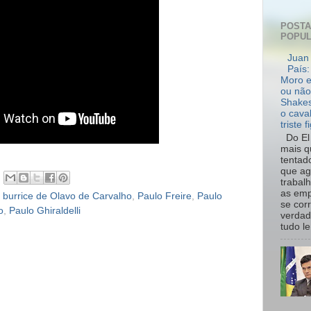
POST
POPU
Juan 
País:
Moro e
ou não
Shakes
o cava
triste f
Do El 
mais q
tentad
que ag
trabal
as emp
,
burrice de Olavo de Carvalho
,
Paulo Freire
,
Paulo
se cor
o
,
Paulo Ghiraldelli
verdad
tudo le.