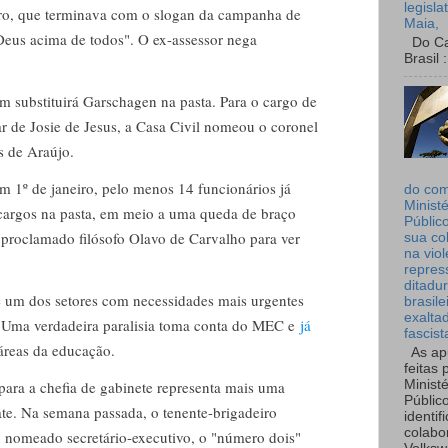
legisla
stro, que terminava com o slogan da campanha de
Maia,
Deus acima de todos". O ex-assessor nega
Do Can
Brasil :
 substituirá Garschagen na pasta. Para o cargo de
r de Josie de Jesus, a Casa Civil nomeou o coronel
s de Araújo.
1º de janeiro, pelo menos 14 funcionários já
do co
Ministé
cargos na pasta, em meio a uma queda de braço
Públic
toproclamado filósofo Olavo de Carvalho para ver
sua co
na viol
.
repres
ditadur
e um dos setores com necessidades mais urgentes
brasile
exalta
s. Uma verdadeira paralisia toma conta do MEC e
já
fascist
áreas da educação.
As ap
feitas 
ra a chefia de gabinete representa mais uma
Ministé
Públic
bate. Na semana passada, o tenente-brigadeiro
identif
colabo
 nomeado secretário-executivo, o "número dois"