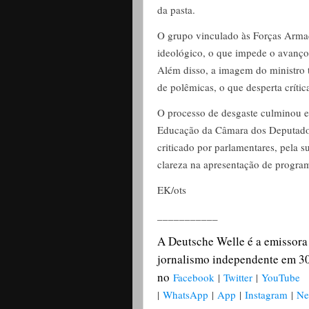
da pasta.
O grupo vinculado às Forças Arma
ideológico, o que impede o avanço
Além disso, a imagem do ministro 
de polêmicas, o que desperta críti
O processo de desgaste culminou 
Educação da Câmara dos Deputados
criticado por parlamentares, pela su
clareza na apresentação de program
EK/ots
___________
A Deutsche Welle é a emissora
jornalismo independente em 30
no
Facebook
|
Twitter
|
YouTube
|
WhatsApp
|
App
|
Instagram
|
Ne