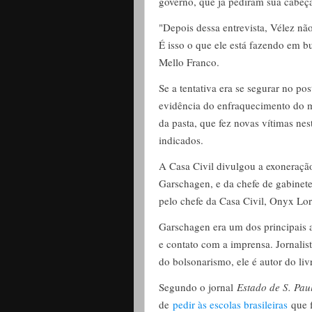
governo, que já pediram sua cabeça
"Depois dessa entrevista, Vélez nã
É isso o que ele está fazendo em b
Mello Franco.
Se a tentativa era se segurar no pos
evidência do enfraquecimento do mi
da pasta, que fez novas vítimas nes
indicados.
A Casa Civil divulgou a exoneração
Garschagen, e da chefe de gabinete
pelo chefe da Casa Civil, Onyx Lo
Garschagen era um dos principais 
e contato com a imprensa. Jornalis
do bolsonarismo, ele é autor do li
Segundo o jornal
Estado de S. Pau
de
pedir às escolas brasileiras
que f