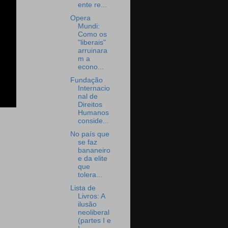
ente re...
Opera
Mundi:
Como os
"liberais"
arruinara
m a
econo...
Fundação
Internacio
nal de
Direitos
Humanos
conside...
No país que
se faz
bananeiro
e da elite
que
tolera...
Lista de
Livros: A
ilusão
neoliberal
(partes I e