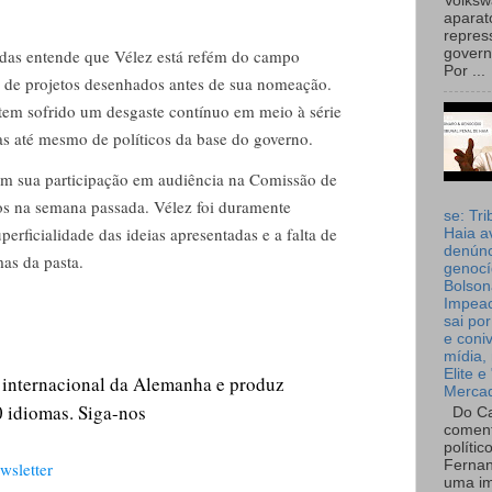
Volks
aparat
repres
das entende que Vélez está refém do campo
governo
Por ...
 de projetos desenhados antes de sua nomeação.
tem sofrido um desgaste contínuo em meio à série
cas até mesmo de políticos da base do governo.
em sua participação em audiência na Comissão de
 na semana passada. Vélez foi duramente
se: Tri
perficialidade das ideias apresentadas e a falta de
Haia a
denúnc
as da pasta.
genocí
Bolson
Impea
sai por
e coni
mídia, 
Elite e
 internacional da Alemanha e produz
Merca
 idiomas. Siga-nos
Do Ca
coment
polític
Fernan
wsletter
uma im