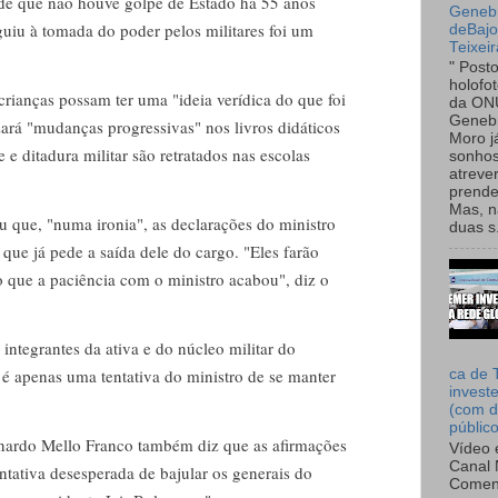
e que não houve golpe de Estado há 55 anos
Genebr
uiu à tomada do poder pelos militares foi um
deBaj
Teixeir
" Post
holofo
crianças possam ter uma "ideia verídica do que foi
da ON
Genebr
lizará "mudanças progressivas" nos livros didáticos
Moro 
 e ditadura militar são retratados nas escolas
sonhos
atreve
prende
Mas, n
 que, "numa ironia", as declarações do ministro
duas s.
a, que já pede a saída dele do cargo. "Eles farão
o que a paciência com o ministro acabou", diz o
integrantes da ativa e do núcleo militar do
 é apenas uma tentativa do ministro de se manter
ca de 
invest
(com d
públic
ardo Mello Franco também diz que as afirmações
Vídeo 
Canal 
tativa desesperada de bajular os generais do
Comen