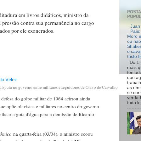
POST
itadura em livros didáticos, ministro da
POPU
 vê pressão contra sua permanência no cargo
Juan 
ados por ele exonerados.
País:
Moro e
ou não
Shakes
o cava
triste f
Do El 
mais q
tentad
que ag
trabal
disputa no governo entre militares e seguidores de Olavo de Carvalho
as emp
se cor
verdad
defesa do golpe militar de 1964 acirrou ainda
tudo le.
 que opõe olavistas e militares no centro do governo
nificar a gota d'água para a demissão de Ricardo
nômico
na quarta-feira (03/04), o ministro ecoou