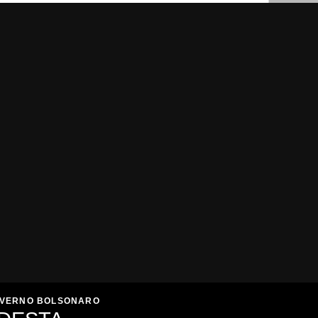
necess
para s
o surr
imbecil
OVERNO BOLSONARO