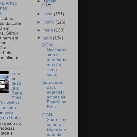
►
agosto
a. Artigo
(137)
onas
a
►
julho
(151)
o sob os
►
junho
(116)
tes da corte
U em
►
maio
(138)
a, Sérgio
▼
abril
(134)
já nem em
 se
DCM:
rá a
Neoliberali
r Lula.
smo e
as últimas
autoritaris
..
mo são
“uma
Tem
histó...
er
Sete obras
destr
para
ói a
entender
Rede
golpes de
Públi
Estado no
Televisão e
Brasi...
e pesado
inheiro
GGN:
o) na Globo
Xadrez de
extraído do
como o
Notícias
Departam
tada s
ento de