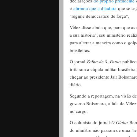
declarações
do próprio presidente
d
e
afirmou que a ditadura
que se seg
"regime democrático de força".
Vélez disse ainda que, para que as 
a sua história", seu ministério rea
para alterar a maneira como o golpe
brasileiras.
O jornal
Folha de S. Paulo
publicou
irritaram a cúpula militar brasileir
chegar ao presidente Jair Bolsonar
diário.
Segundo a reportagem, na visão de 
governo Bolsonaro, a fala de Vélez
no cargo.
O colunista do jornal
O Globo
Bern
do ministro não passam de uma "ten