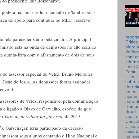
 ao presidente Jair Bolsonaro".
o poderá reclamar se for chamado de 'lambe-botas'.
usca de apoio para continuar no MEC", escreve
report
to, ela parece ter saído pela culatra. A principal
Critica
nistro está na onda de demissões no alto escalão
Moro t
de faz
ta quinta-feira com o afastamento de dois de seus
com a
inform
Lava J
Zanin. 
 do assessor especial de Vélez, Bruno Meirelles
silênc
, Josie de Jesus. As demissões foram assinadas
sobre 
derret
renzoni.
antes 
ajudou
assessores de Vélez, responsável pela comunicação
para de
Democ
ta e ligado a Olavo de Carvalho, espécie de guru
Brasil
vro
Pare de acreditar no governo
, de 2015.
vez, a
Consti
vilipe
lo
, Garschagen teria participado da decisão
caso d
ilmassem seus alunos cantando o Hino Nacional e
na me