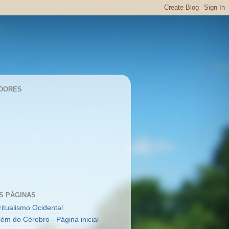
DORES
S PÁGINAS
ritualismo Ocidental
lém do Cérebro - Página inicial