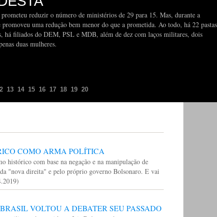
DESTA
 prometeu reduzir o número de ministérios de 29 para 15. Mas, durante a
ás e promoveu uma redução bem menor do que a prometida. Ao todo, há 22 pastas
s, há filiados do DEM, PSL e MDB, além de dez com laços militares, dois
penas duas mulheres.
2
13
14
15
16
17
18
19
20
RICO COMO ARMA POLÍTICA
mo histórico com base na negação e na manipulação de
da "nova direita" e pelo próprio governo Bolsonaro. E vai
04.2019)
 BRASIL VOLTOU A DEBATER SEU PASSADO