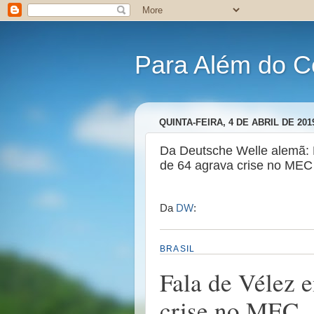
Para Além do C
QUINTA-FEIRA, 4 DE ABRIL DE 201
Da Deutsche Welle alemã: 
de 64 agrava crise no MEC
Da
DW
:
BRASIL
Fala de Vélez 
crise no MEC