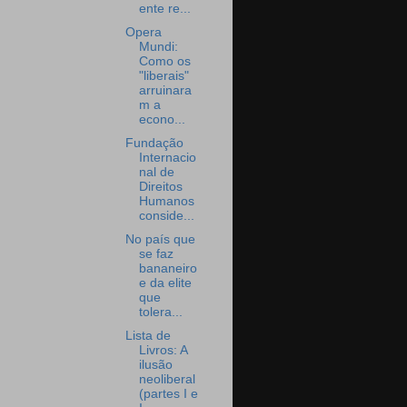
ente re...
Opera
Mundi:
Como os
"liberais"
arruinara
m a
econo...
Fundação
Internacio
nal de
Direitos
Humanos
conside...
No país que
se faz
bananeiro
e da elite
que
tolera...
Lista de
Livros: A
ilusão
neoliberal
(partes I e