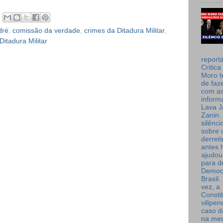
dré
,
comissão da verdade
,
crimes da Ditadura Militar
,
Ditadura Militar
report
Critica
Moro t
de faz
com a
inform
Lava J
Zanin. 
silênc
sobre 
derret
antes 
ajudou
para de
Democ
Brasil
vez, a
Consti
vilipe
caso d
na me