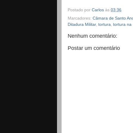
Postado por
Carlos
às
03:36
Marcadores:
Câmara de Santo An
Ditadura Militar
,
tortura
,
tortura na 
Nenhum comentário:
Postar um comentário