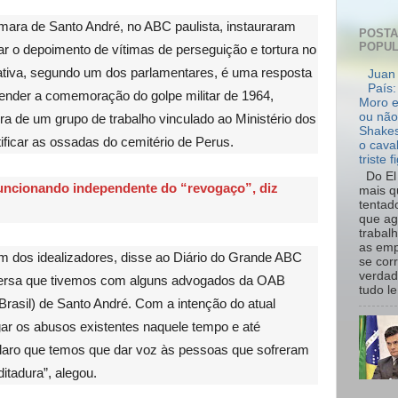
ara de Santo André, no ABC paulista, instauraram
POST
POPU
 o depoimento de vítimas de perseguição e tortura no
iciativa, segundo um dos parlamentares, é uma resposta
Juan 
País:
fender a comemoração do golpe militar de 1964,
Moro e
ou não
ra de um grupo de trabalho vinculado ao Ministério dos
Shakes
ificar as ossadas do cemitério de Perus.
o cava
triste f
Do El 
uncionando independente do “revogaço”, diz
mais q
tentad
que ag
trabal
as emp
m dos idealizadores, disse ao Diário do Grande ABC
se cor
verdad
versa que tivemos com alguns advogados da OAB
tudo le.
rasil) de Santo André. Com a intenção do atual
ar os abusos existentes naquele tempo e até
claro que temos que dar voz às pessoas que sofreram
ditadura”, alegou.