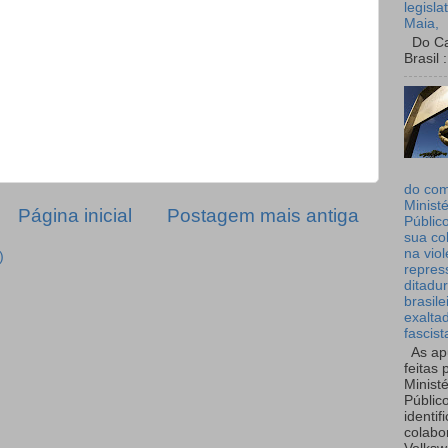
legisla
Maia,
Do Can
Brasil :
do co
Ministé
Página inicial
Postagem mais antiga
Públic
sua co
na viol
)
repres
ditadur
brasile
exalta
fascist
As ap
feitas 
Ministé
Públic
identif
colabo