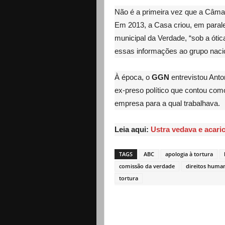
Não é a primeira vez que a Câm
Em 2013, a Casa criou, em paral
municipal da Verdade, “sob a ótic
essas informações ao grupo nacio
À época, o
GGN
entrevistou Anto
ex-preso político que contou co
empresa para a qual trabalhava.
Leia aqui:
Ustra vedava e acaric
TAGS
ABC
apologia à tortura
comissão da verdade
direitos huma
tortura