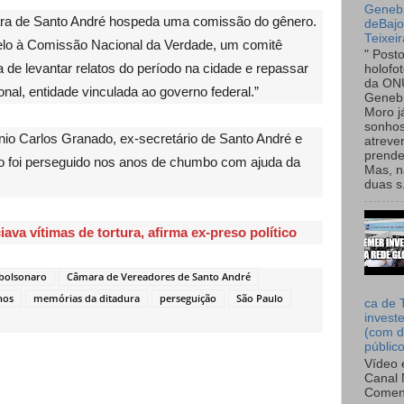
Genebr
ara de Santo André hospeda uma comissão do gênero.
deBaj
Teixeir
elo à Comissão Nacional da Verdade, um comitê
" Post
a de levantar relatos do período na cidade e repassar
holofo
da ON
nal, entidade vinculada ao governo federal.”
Genebr
Moro 
sonhos
nio Carlos Granado, ex-secretário de Santo André e
atreve
prende
mo foi perseguido nos anos de chumbo com ajuda da
Mas, n
duas s.
iava vítimas de tortura, afirma ex-preso político
bolsonaro
Câmara de Vereadores de Santo André
nos
memórias da ditadura
perseguição
São Paulo
ca de 
invest
(com d
públic
Vídeo 
Canal 
Comen