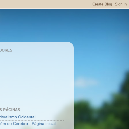
DORES
S PÁGINAS
ritualismo Ocidental
lém do Cérebro - Página inicial