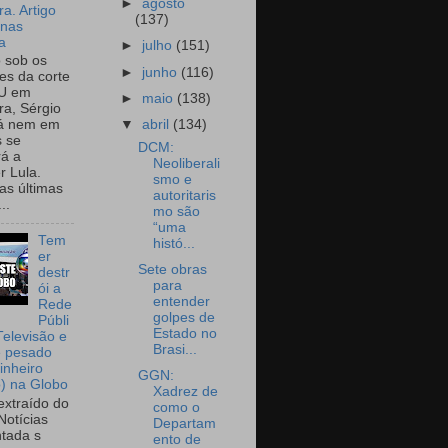
►
agosto
a. Artigo
(137)
onas
a
►
julho
(151)
o sob os
►
junho
(116)
tes da corte
U em
►
maio
(138)
a, Sérgio
▼
abril
(134)
já nem em
 se
DCM:
rá a
Neoliberali
r Lula.
smo e
as últimas
autoritaris
..
mo são
“uma
Tem
histó...
er
Sete obras
destr
para
ói a
entender
Rede
golpes de
Públi
Estado no
Televisão e
Brasi...
e pesado
inheiro
GGN:
o) na Globo
Xadrez de
extraído do
como o
Notícias
Departam
tada s
ento de