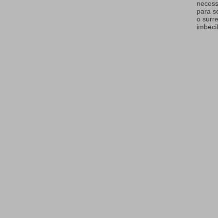
necess
para s
o surr
imbecil