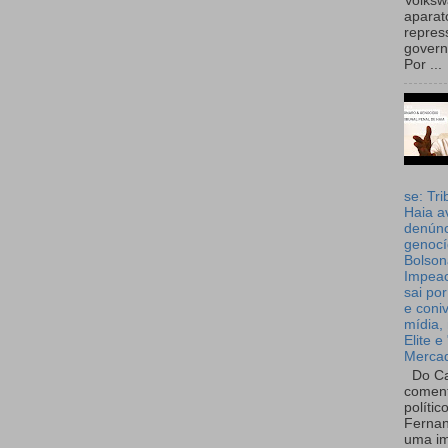
Volks
aparat
repres
governo
Por ...
se: Tri
Haia a
denúnc
genocí
Bolson
Impea
sai por
e coni
mídia, 
Elite e
Merca
Do Ca
coment
polític
Fernan
uma im