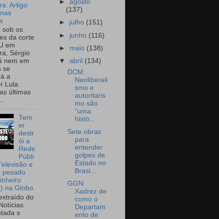
►
agosto
a. Artigo
(137)
onas
a
►
julho
(151)
o sob os
►
junho
(116)
tes da corte
U em
►
maio
(138)
a, Sérgio
▼
abril
(134)
já nem em
 se
DCM:
rá a
Neoliberali
r Lula.
smo e
as últimas
autoritaris
..
mo são
“uma
Tem
histó...
er
Sete obras
destr
para
ói a
entender
Rede
golpes de
Públi
Estado no
Televisão e
Brasi...
e pesado
inheiro
GGN:
o) na Globo
Xadrez de
extraído do
como o
Notícias
Departam
tada s
ento de