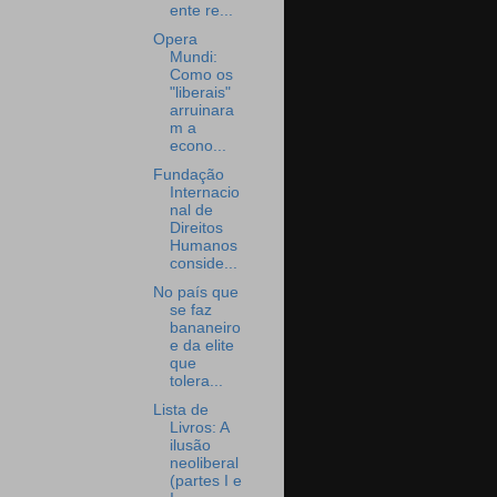
ente re...
Opera
Mundi:
Como os
"liberais"
arruinara
m a
econo...
Fundação
Internacio
nal de
Direitos
Humanos
conside...
No país que
se faz
bananeiro
e da elite
que
tolera...
Lista de
Livros: A
ilusão
neoliberal
(partes I e