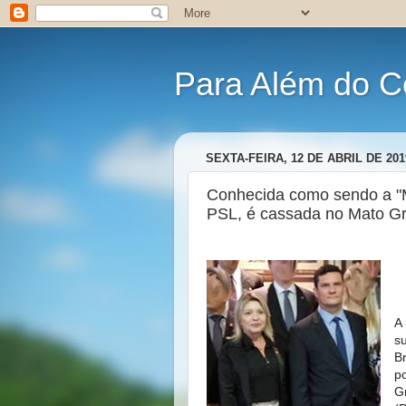
Para Além do C
SEXTA-FEIRA, 12 DE ABRIL DE 201
Conhecida como sendo a "M
PSL, é cassada no Mato Gr
A
s
B
p
G