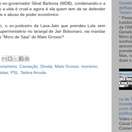
Genebr
 ex-governador Silval Barbosa (MDB), condenando-o a
deBaj
 a vida é cruel e agora é ela quem tem de se defender
Teixeir
is e abuso de poder econômico.
" Post
holofo
, o ex-justiceiro da Lava-Jato que prendeu Lula sem
da ON
erministério no laranjal de Jair Bolsonaro, vai mandar
Genebr
 "Moro de Saia" do Mato Grosso?
Moro 
sonhos
atreve
prende
Mas, n
duas s.
sonarismo
,
Cassação
,
Direita
,
Mato Grosso
,
morismo
,
istas
,
PSL
,
Selma Arruda
ca de 
invest
(com d
públic
Vídeo 
Canal 
Comen