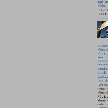
legisla
Maia,
Do Can
Brasil :
do co
Ministé
Públic
sua co
na viol
repres
ditadur
brasile
exalta
fascist
As ap
feitas 
Ministé
Públic
identif
colabo