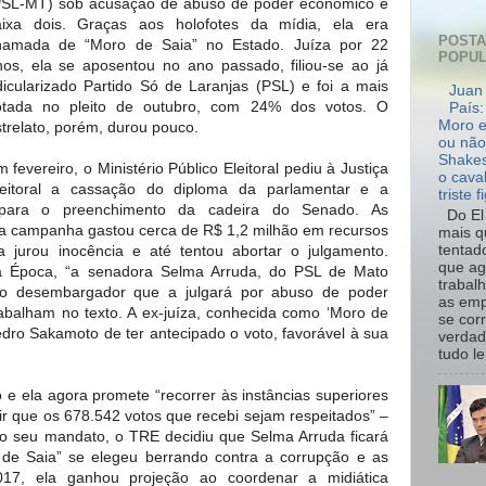
PSL-MT) sob acusação de abuso de poder econômico e
aixa dois. Graças aos holofotes da mídia, ela era
POST
hamada de “Moro de Saia” no Estado. Juíza por 22
POPU
nos, ela se aposentou no ano passado, filiou-se ao já
idicularizado Partido Só de Laranjas (PSL) e foi a mais
Juan 
otada no pleito de outubro, com 24% dos votos. O
País:
Moro e
trelato, porém, durou pouco.
ou não
Shakes
 fevereiro, o Ministério Público Eleitoral pediu à Justiça
o cava
leitoral a cassação do diploma da parlamentar e a
triste f
 para o preenchimento da cadeira do Senado. As
Do El 
ua campanha gastou cerca de R$ 1,2 milhão em recursos
mais q
tentad
za jurou inocência e até tentou abortar o julgamento.
que ag
a Época, “a senadora Selma Arruda, do PSL de Mato
trabal
do desembargador que a julgará por abuso de poder
as emp
abalham no texto. A ex-juíza, conhecida como ‘Moro de
se cor
dro Sakamoto de ter antecipado o voto, favorável à sua
verdad
tudo le.
e ela agora promete “recorrer às instâncias superiores
ir que os 678.542 votos que recebi sejam respeitados” –
 o seu mandato, o TRE decidiu que Selma Arruda ficará
o de Saia” se elegeu berrando contra a corrupção e as
017, ela ganhou projeção ao coordenar a midiática