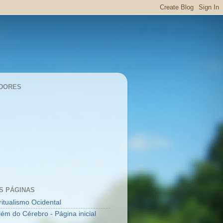
DORES
S PÁGINAS
ritualismo Ocidental
lém do Cérebro - Página inicial