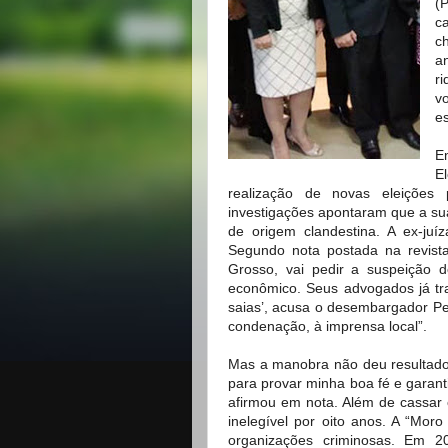
(
c
c
a
r
v
es
Em
E
realização de novas eleições
investigações apontaram que a s
de origem clandestina. A ex-juí
Segundo nota postada na revist
Grosso, vai pedir a suspeição 
econômico. Seus advogados já tr
saias’, acusa o desembargador Pe
condenação, à imprensa local”.
Mas a manobra não deu resultado 
para provar minha boa fé e garant
afirmou em nota. Além de cassar
inelegível por oito anos. A “Mor
organizações criminosas. Em 2