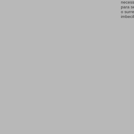
necess
para s
o surr
imbecil