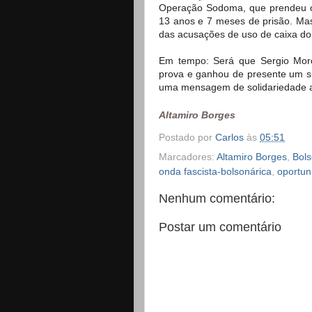
Operação Sodoma, que prendeu o
13 anos e 7 meses de prisão. Mas
das acusações de uso de caixa do
Em tempo: Será que Sergio Moro
prova e ganhou de presente um sup
uma mensagem de solidariedade a
Altamiro Borges
Postado por
Carlos
às
05:51
Marcadores:
Altamiro Borges
,
Bol
onda fascista-bolsonárica
,
oportun
Nenhum comentário:
Postar um comentário