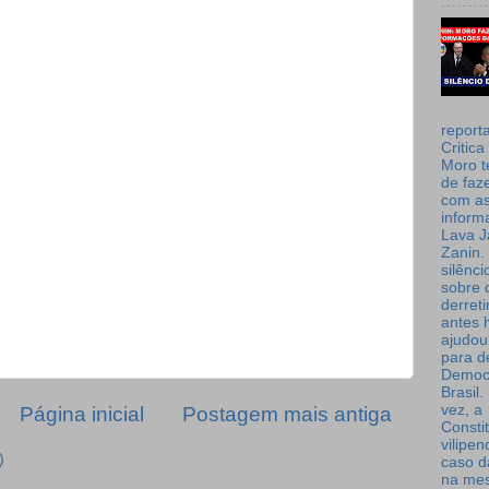
report
Critica
Moro t
de faz
com a
inform
Lava J
Zanin. 
silênc
sobre 
derret
antes 
ajudou
para de
Democ
Brasil
vez, a
Página inicial
Postagem mais antiga
Consti
vilipe
)
caso d
na me