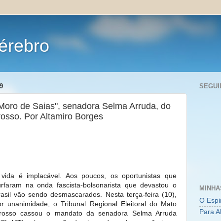
érebro
9
SEGUI
oro de Saias", senadora Selma Arruda, do
osso. Por Altamiro Borges
 vida é implacável. Aos poucos, os oportunistas que
urfaram na onda fascista-bolsonarista que devastou o
MINHA
rasil vão sendo desmascarados. Nesta terça-feira (10),
O Espi
or unanimidade, o Tribunal Regional Eleitoral do Mato
Para A
rosso cassou o mandato da senadora Selma Arruda