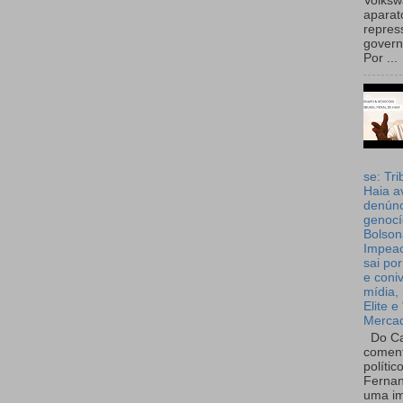
Volks
aparat
repres
governo
Por ...
se: Tri
Haia a
denúnc
genocí
Bolson
Impea
sai por
e coni
mídia, 
Elite e
Merca
Do Ca
coment
polític
Fernan
uma im