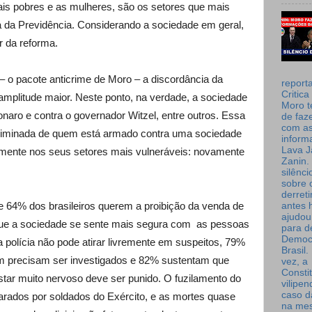
is pobres e as mulheres, são os setores que mais
 da Previdência. Considerando a sociedade em geral,
r da reforma.
– o pacote anticrime de Moro – a discordância da
report
Critica
mplitude maior. Neste ponto, na verdade, a sociedade
Moro t
onaro e contra o governador Witzel, entre outros. Essa
de faz
com a
scriminada de quem está armado contra uma sociedade
inform
Lava J
almente nos seus setores mais vulneráveis: novamente
Zanin. 
silênc
sobre 
derret
 64% dos brasileiros querem a proibição da venda de
antes 
ajudou
que a sociedade se sente mais segura com as pessoas
para de
Democ
polícia não pode atirar livremente em suspeitos, 79%
Brasil
m precisam ser investigados e 82% sustentam que
vez, a
Consti
star muito nervoso deve ser punido. O fuzilamento do
vilipe
caso d
arados por soldados do Exército, e as mortes quase
na me