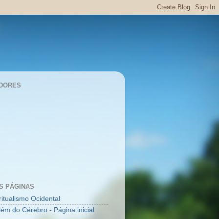
DORES
S PÁGINAS
ritualismo Ocidental
lém do Cérebro - Página inicial