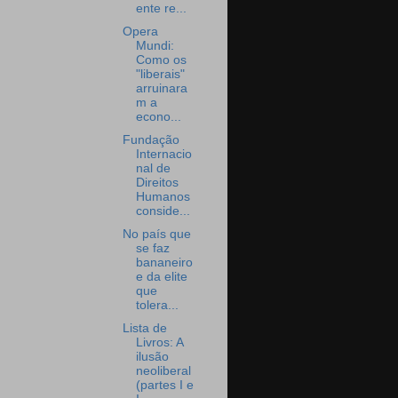
ente re...
Opera
Mundi:
Como os
"liberais"
arruinara
m a
econo...
Fundação
Internacio
nal de
Direitos
Humanos
conside...
No país que
se faz
bananeiro
e da elite
que
tolera...
Lista de
Livros: A
ilusão
neoliberal
(partes I e