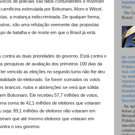
ívocos de policiais são fatos contundentes e mostram
legisla
Maia,
carnificina estimulada por Bolsonaro, Moro e Witzel.
Do Can
tas, a matança indiscriminada. De qualquer forma,
Brasil :
outros, são uma refutação veemente das propostas
po de batalha e de morte em que o Brasil já está
contra as duas prioridades do governo. Está contra o
do co
Ministé
s pesquisas de avaliação dos primeiros 100 dias da
Públic
 ter vencido as eleições no segundo turno não lhe deu
sua co
na viol
otalidade do eleitorado. Se forem somados os votos
repres
ditadur
s brancos, nulos e abstenções se verá que sólida
brasile
u em Bolsonaro. Ele recebeu 57,7 milhões de votos,
exalta
fascist
ma soma de 42,1 milhões de eleitores que votaram
As ap
u seja: 89,1 milhões de eleitores não votaram em
feitas 
Ministé
stram que até mesmo eleitores que votaram em
Públic
identif
ontra o seu governo.
colabo