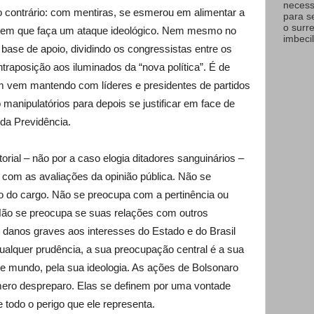
necess
o contrário: com mentiras, se esmerou em alimentar a
para s
o surr
a sem que faça um ataque ideológico. Nem mesmo no
imbecil
ase de apoio, dividindo os congressistas entre os
ntraposição aos iluminados da “nova política”. É de
m vem mantendo com líderes e presidentes de partidos
manipulatórios para depois se justificar em face de
da Previdência.
orial – não por a caso elogia ditadores sanguinários –
com as avaliações da opinião pública. Não se
ro do cargo. Não se preocupa com a pertinência ou
 Não se preocupa se suas relações com outros
danos graves aos interesses do Estado e do Brasil
alquer prudência, a sua preocupação central é a sua
de mundo, pela sua ideologia. As ações de Bolsonaro
ero despreparo. Elas se definem por uma vontade
de todo o perigo que ele representa.