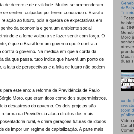
Genebr
ta de decoro e de civilidade. Muitos se arrependeram
deBaj
e se sentem culpados por terem conduzido o Brasil a
Teixeir
" Post
relação ao futuro, pois a quebra de expectativas em
holofo
mpenho da economia e gera um ambiente social
da ON
Genebr
traindo e a fome voltou a se fazer sentir com força. O
Moro 
sonhos
nte, é que o Brasil tem um governo que é contra a
atreve
 contra o governo. Na medida em que a corda da
prende
Mas, n
da dia que passa, tudo indica que haverá um ponto de
duas s.
r, a falta de perspectivas e a falta de futuro não podem
s para este ano: a reforma da Previdência de Paulo
Sérgio Moro, que eram tidos como dois superministros,
ca de 
ício desastroso do governo. Os dois projetos são
invest
(com d
 reforma da Previdência ataca direitos dos mais
públic
Vídeo 
osentadoria rural, e criará gerações futuras de idosos
Canal 
de de impor um regime de capitalização. A parte mais
Comen