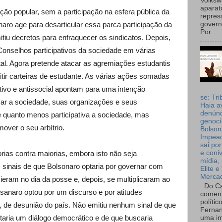
Volks
aparat
ão popular, sem a participação na esfera pública da
repres
naro age para desarticular essa parca participação da
governo
Por ...
mitiu decretos para enfraquecer os sindicatos. Depois,
onselhos participativos da sociedade em várias
al. Agora pretende atacar as agremiações estudantis
mitir carteiras de estudante. As várias ações somadas
tivo e antissocial apontam para uma intenção
se: Tri
car a sociedade, suas organizações e seus
Haia a
denúnc
 quanto menos participativa a sociedade, mas
genocí
mover o seu arbítrio.
Bolson
Impea
sai por
ias contra maiorias, embora isto não seja
e coni
mídia, 
s sinais de que Bolsonaro optaria por governar com
Elite e
Merca
ieram no dia da posse e, depois, se multiplicaram ao
Do Ca
lsanaro optou por um discurso e por atitudes
coment
polític
ca, de desunião do país. Não emitiu nenhum sinal de que
Fernan
etaria um diálogo democrático e de que buscaria
uma im