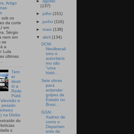
►
agosto
a. Artigo
(137)
onas
a
►
julho
(151)
o sob os
►
junho
(116)
tes da corte
U em
►
maio
(138)
a, Sérgio
▼
abril
(134)
já nem em
 se
DCM:
rá a
Neoliberali
r Lula.
smo e
as últimas
autoritaris
..
mo são
“uma
Tem
histó...
er
Sete obras
destr
para
ói a
entender
Rede
golpes de
Públi
Estado no
Televisão e
Brasi...
e pesado
inheiro
GGN:
o) na Globo
Xadrez de
extraído do
como o
Notícias
Departam
tada s
ento de