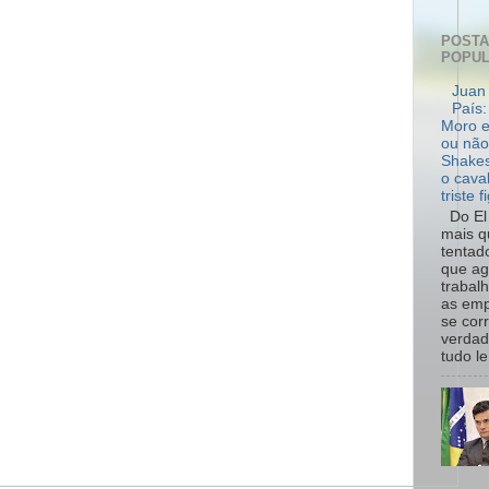
POST
POPU
Juan 
País:
Moro e
ou não
Shakes
o cava
triste f
Do El 
mais q
tentad
que ag
trabal
as emp
se cor
verdad
tudo le.