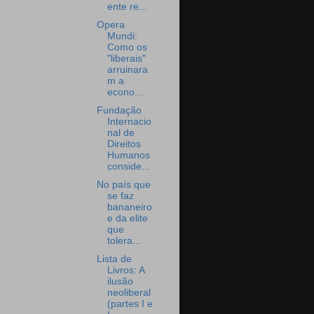
ente re...
Opera
Mundi:
Como os
"liberais"
arruinara
m a
econo...
Fundação
Internacio
nal de
Direitos
Humanos
conside...
No país que
se faz
bananeiro
e da elite
que
tolera...
Lista de
Livros: A
ilusão
neoliberal
(partes I e