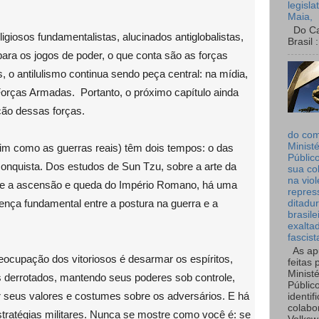
legisla
Maia,
Do Can
giosos fundamentalistas, alucinados antiglobalistas,
Brasil :
ara os jogos de poder, o que conta são as forças
, o antilulismo continua sendo peça central: na mídia,
Forças Armadas. Portanto, o próximo capítulo ainda
ção dessas forças.
do co
Ministé
ssim como as guerras reais) têm dois tempos: o das
Públic
conquista. Dos estudos de Sun Tzu, sobre a arte da
sua co
na viol
re a ascensão e queda do Império Romano, há uma
repres
rença fundamental entre a postura na guerra e a
ditadur
brasile
exalta
fascist
As ap
reocupação dos vitoriosos é desarmar os espíritos,
feitas 
Ministé
os derrotados, mantendo seus poderes sob controle,
Públic
or seus valores e costumes sobre os adversários. E há
identif
colabo
stratégias militares. Nunca se mostre como você é: se