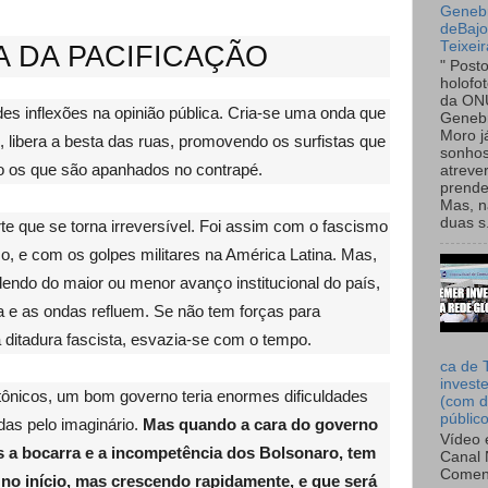
Genebr
deBaj
Teixeir
A DA PACIFICAÇÃO
" Post
holofo
da ON
s inflexões na opinião pública. Cria-se uma onda que
Genebr
Moro 
o, libera a besta das ruas, promovendo os surfistas que
sonhos
 os que são apanhados no contrapé.
atreve
prende
Mas, n
duas s.
te que se torna irreversível. Foi assim com o fascismo
o, e com os golpes militares na América Latina. Mas,
endo do maior ou menor avanço institucional do país,
 e as ondas refluem. Se não tem forças para
a ditadura fascista, esvazia-se com o tempo.
ca de 
invest
nicos, um bom governo teria enormes dificuldades
(com d
públic
das pelo imaginário.
Mas quando a cara do governo
Vídeo 
s a bocarra e a incompetência dos Bolsonaro, tem
Canal 
Comen
no início, mas crescendo rapidamente, e que será