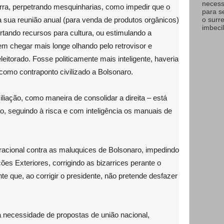
necess
erra, perpetrando mesquinharias, como impedir que o
para s
sua reunião anual (para venda de produtos orgânicos)
o surr
imbecil
tando recursos para cultura, ou estimulando a
 em chegar mais longe olhando pelo retrovisor e
eitorado. Fosse politicamente mais inteligente, haveria
como contraponto civilizado a Bolsonaro.
liação, como maneira de consolidar a direita – está
o, seguindo à risca e com inteligência os manuais de
racional contra as maluquices de Bolsonaro, impedindo
ões Exteriores, corrigindo as bizarrices perante o
nte que, ao corrigir o presidente, não pretende desfazer
 necessidade de propostas de união nacional,