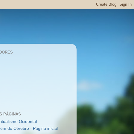
DORES
S PÁGINAS
ritualismo Ocidental
lém do Cérebro - Página inicial