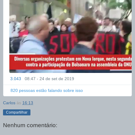
3.043
08:47 - 24 de set de 2019
I
n
f
820 pessoas estão falando sobre isso
o
r
Carlos
às
16:13
m
Compartilhar
a
ç
Nenhum comentário:
õ
e