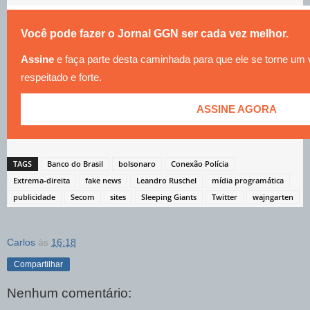
Você pode fazer o Jornal GGN ser cada vez melhor.
Assine
e faça parte desta caminhada para que ele se torne um
respeitado e forte.
ASSINE AGORA
TAGS
Banco do Brasil
bolsonaro
Conexão Polícia
Extrema-direita
fake news
Leandro Ruschel
mídia programática
publicidade
Secom
sites
Sleeping Giants
Twitter
wajngarten
Carlos
às
16:18
Compartilhar
Nenhum comentário: