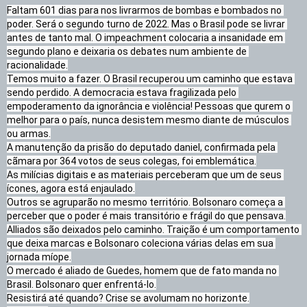
Faltam 601 dias para nos livrarmos de bombas e bombados no 
poder. Será o segundo turno de 2022. Mas o Brasil pode se livrar 
antes de tanto mal. O impeachment colocaria a insanidade em 
segundo plano e deixaria os debates num ambiente de 
racionalidade.

Temos muito a fazer. O Brasil recuperou um caminho que estava 
sendo perdido. A democracia estava fragilizada pelo 
empoderamento da ignorância e violência! Pessoas que qurem o 
melhor para o país, nunca desistem mesmo diante de músculos 
ou armas.

A manutenção da prisão do deputado daniel, confirmada pela 
cãmara por 364 votos de seus colegas, foi emblemática.

As milícias digitais e as materiais perceberam que um de seus 
ícones, agora está enjaulado.

Outros se agruparão no mesmo território. Bolsonaro começa a 
perceber que o poder é mais transitório e frágil do que pensava.

Alliados são deixados pelo caminho. Traição é um comportamento 
que deixa marcas e Bolsonaro coleciona várias delas em sua 
jornada míope.

O mercado é aliado de Guedes, homem que de fato manda no 
Brasil. Bolsonaro quer enfrentá-lo.

Resistirá até quando? Crise se avolumam no horizonte.
