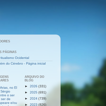
DORES
S PÁGINAS
ritualismo Ocidental
lém do Cérebro - Página inicial
AGENS
ARQUIVO DO
LARES
BLOG
►
2026
(331)
Arias, no El
 Sérgio
►
2025
(691)
ntre o ser
►
2024
(739)
 ser de
peare e/ou
►
2023
(826)