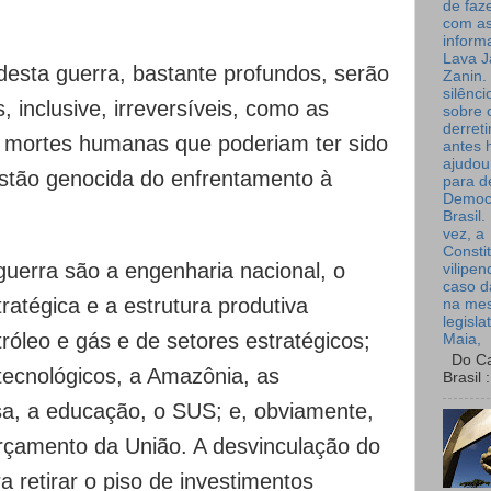
de faz
com a
inform
Lava J
 desta guerra, bastante profundos, serão
Zanin. 
silênc
, inclusive, irreversíveis, como as
sobre 
derret
e mortes humanas que poderiam ter sido
antes 
ajudou
estão genocida do enfrentamento à
para de
Democ
Brasil
vez, a
Consti
guerra são a engenharia nacional, o
vilipe
caso d
tratégica e a estrutura produtiva
na me
legisla
tróleo e gás e de setores estratégicos;
Maia,
Do Can
 tecnológicos, a Amazônia, as
Brasil :
sa, a educação, o SUS; e, obviamente,
orçamento da União. A desvinculação do
 retirar o piso de investimentos