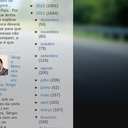
leiro de
igura...
►
2022
(1081)
País : Por
▼
2021
(1644)
ue tenha
o explicar
►
dezembro
ora deverá
(56)
har para que
►
novembro
resas não
(80)
rompam, a
e é que
►
outubro
..
(79)
►
setembro
Sérgi
(124)
o
Moro
►
agosto
vira
(200)
réu
►
julho
(206)
em
a. Artigo
►
junho
(52)
onas
a
►
maio
(157)
o sob os
►
abril
(155)
tes da corte
U em
►
março
(167)
a, Sérgio
▼
fevereiro
já nem em
(168)
 se
rá a