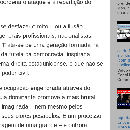
oordena o ataque e a repartição do
prende
Mas, n
duas s.
e desfazer o mito – ou a ilusão –
enerais profissionais, nacionalistas,
. Trata-se de uma geração formada na
ca de 
 da tutela da democracia, inspirada
invest
(com d
ema-direita estadunidense, e que não se
públic
Vídeo 
poder civil.
Canal 
Comen
de ocupação engendrada através do
rquia dominante promove a mais brutal
s imaginada – nem mesmo pelos
 seus piores pesadelos. É um processo
report
Critica
ilhagem de uma grande – e outrora
Moro t