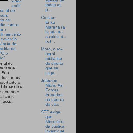
apesar de
vídeo
todas as
análi
p...
bunal de
valia
ConJur:
ia de
Erika
dio contra
Marena (a
aro.
ligada ao
chment não
suicídio do
 covardia...
reit...
vência de
militares,
Moro, o ex-
 "O o
heroi
do"
midiático
de direita
nal do
que se
arista e
julga...
o Bob
des , mais
Jeferson
portante e
Miola: As
ária análise
Forças
e entender
Armadas
eal caos
na guerra
-fasci...
de ocu...
STF exige
que
Ministério
da Justiça
investigue