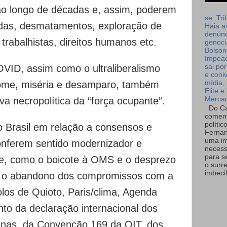
 ao longo de décadas e, assim, poderem
se: Tri
adas, desmatamentos, exploração de
Haia a
denúnc
 trabalhistas, direitos humanos etc.
genocí
Bolson
Impea
sai por
VID, assim como o ultraliberalismo
e coni
mídia, 
ome, miséria e desamparo, também
Elite e
Merca
a necropolítica da “força ocupante”.
Do Ca
coment
polític
o Brasil em relação a consensos e
Fernan
uma im
onferem sentido modernizador e
necess
para s
ade, como o boicote à OMS e o desprezo
o surr
imbecil
s; o abandono dos compromissos com a
olos de Quioto, Paris/clima, Agenda
to da declaração internacional dos
genas, da Convenção 169 da OIT, dos