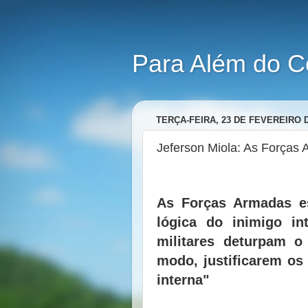
Para Além do C
TERÇA-FEIRA, 23 DE FEVEREIRO D
Jeferson Miola: As Forças 
As Forças Armadas e
lógica do inimigo in
militares deturpam o
modo, justificarem os
interna"