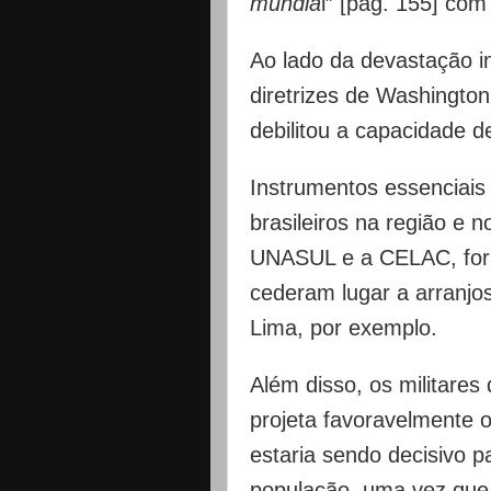
mundia
l” [pág. 155] com
Ao lado da devastação i
diretrizes de Washingto
debilitou a capacidade de 
Instrumentos essenciais
brasileiros na região 
UNASUL e a CELAC, for
cederam lugar a arranjo
Lima, por exemplo.
Além disso, os militares
projeta favoravelmente o
estaria sendo decisivo p
população, uma vez que 