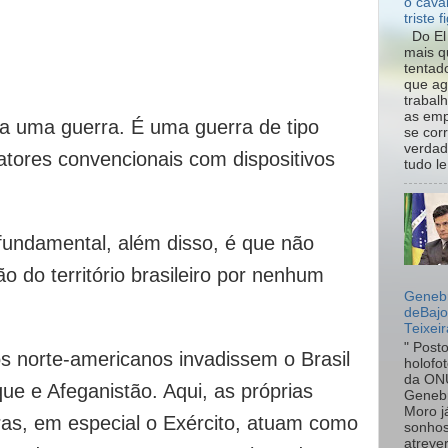
o cava
triste f
Do El 
mais q
tentad
que ag
trabal
as emp
 a uma guerra. É uma guerra de tipo
se cor
verdad
atores convencionais com dispositivos
tudo le.
 fundamental, além disso, é que não
 do território brasileiro por nenhum
Genebr
deBaj
Teixeir
" Post
os norte-americanos invadissem o Brasil
holofo
da ON
ue e Afeganistão. Aqui, as próprias
Genebr
Moro 
ras, em especial o Exército, atuam como
sonhos
atreve