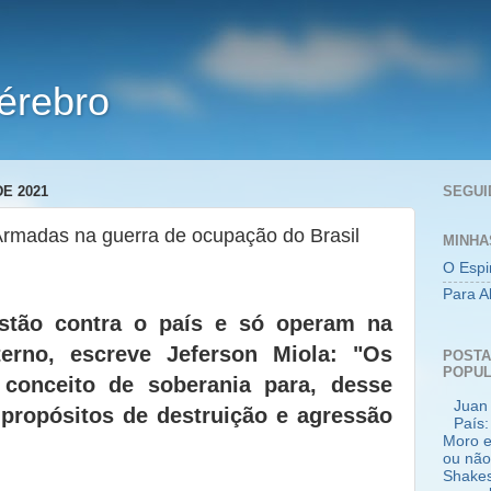
érebro
E 2021
SEGUI
Armadas na guerra de ocupação do Brasil
MINHA
O Espi
Para A
stão contra o país e só operam na
terno, escreve Jeferson Miola: "Os
POST
POPU
 conceito de soberania para, desse
Juan 
 propósitos de destruição e agressão
País:
Moro e
ou não
Shakes