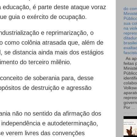
a educação, é parte deste ataque voraz
do co
Ministé
 que guia o exército de ocupação.
Públic
sua co
na viol
dustrialização e reprimarização, o
repres
ditadur
do como colônia atrasada que, além de
brasile
exalta
, se distancia ainda mais dos estágios
fascist
As ap
mento do terceiro milênio.
feitas 
Ministé
Públic
 conceito de soberania para, desse
identif
colabo
opósitos de destruição e agressão
Volks
aparat
repres
governo
Por ...
rania não no sentido da afirmação dos
, independência e autodeterminação,
se verem livres das convenções