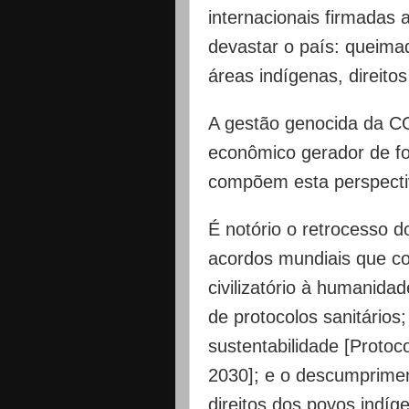
internacionais firmadas
devastar o país: queim
áreas indígenas, direitos
A gestão genocida da CO
econômico gerador de f
compõem esta perspectiv
É notório o retrocesso d
acordos mundiais que c
civilizatório à humanid
de protocolos sanitário
sustentabilidade [Protoc
2030]; e o descumprimen
direitos dos povos indí