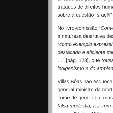
tratados de direitos hu
sobre a questão Israel/P
No livro-confissão “
Conv
a natureza destrutiva des
“
como exemplo expressi
destacado e eficiente mi
…
” [pág. 123], que “
ousa
indigenismo e do ambient
Villas Bôas não esquece 
general-ministro da mor
crime de genocídio, mas
falsa modéstia, fez com