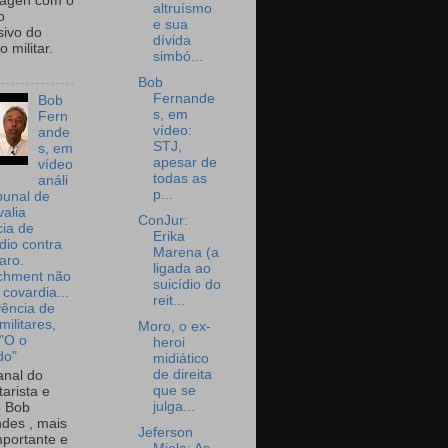
wagen com o
altruísmo
o
e sua
sivo do
dívida
 militar.
simbó...
Bob
Fernande
Bob
s, em
Fern
vídeo:
ande
STJ,
s, em
apesar de
vídeo
todas as
análi
p...
bunal de
valia
ConJur:
ia de
Erika
dio contra
Marena (a
aro.
ligada ao
chment não
suicídio do
 covardia...
reit...
vência de
militares,
Moro, o ex-
 "O o
heroi
do"
midiático
de direita
nal do
que se
arista e
julga...
o Bob
des , mais
Jeferson
portante e