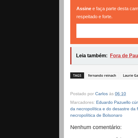
Assine
e faça parte desta cam
respeitado e forte.
Leia também:
Fora de Pau
TAGS
fernando reinach
Laurie Ga
Postado por
Carlos
às
06:10
Marcadores:
Eduardo Pazuello cú
da necropolítica e do desastre da 
necropolítica de Bolsonaro
Nenhum comentário: