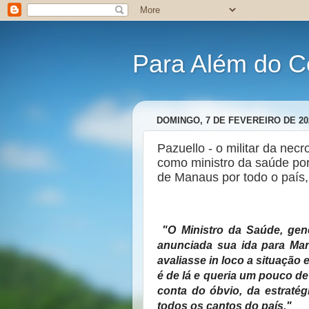
Para Além do C
DOMINGO, 7 DE FEVEREIRO DE 20
Pazuello - o militar da necr
como ministro da saúde po
de Manaus por todo o país,
"O Ministro da Saúde, gen
anunciada sua ida para Ma
avaliasse in loco a situaçã
é de lá e queria um pouco de
conta do óbvio, da estraté
todos os cantos do país."