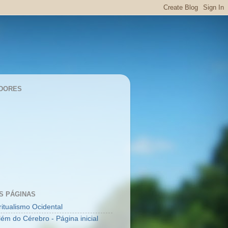
DORES
S PÁGINAS
ritualismo Ocidental
lém do Cérebro - Página inicial