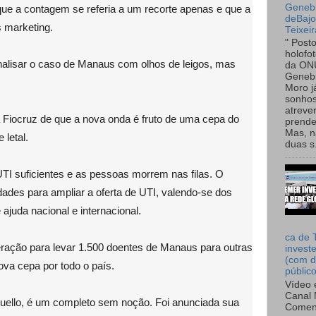
Genebr
que a contagem se referia a um recorte apenas e que a
deBaj
 marketing.
Teixeir
" Post
holofo
alisar o caso de Manaus com olhos de leigos, mas
da ON
Genebr
Moro 
sonhos
atreve
 Fiocruz de que a nova onda é fruto de uma cepa do
prende
Mas, n
 letal.
duas s.
UTI suficientes e as pessoas morrem nas filas. O
idades para ampliar a oferta de UTI, valendo-se dos
ajuda nacional e internacional.
ca de 
ação para levar 1.500 doentes de Manaus para outras
invest
(com d
ova cepa por todo o país.
públic
Vídeo 
Canal 
zuello, é um completo sem noção. Foi anunciada sua
Comen