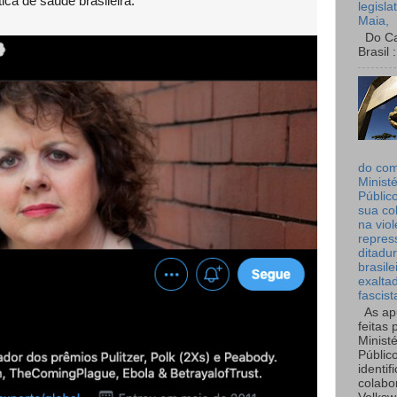
tica de saúde brasileira.
legisla
Maia,
Do Can
Brasil :
do co
Ministé
Públic
sua co
na viol
repres
ditadur
brasile
exalta
fascist
As ap
feitas 
Ministé
Públic
identif
colabo