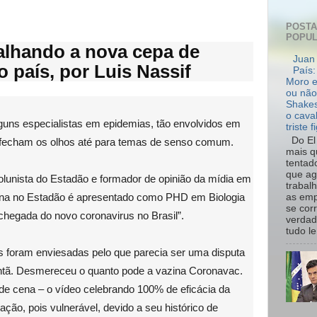
POST
POPU
alhando a nova cepa de
Juan 
 país, por Luis Nassif
País:
Moro e
ou não
Shakes
o cava
guns especialistas em epidemias, tão envolvidos em
triste f
Do El 
 fecham os olhos até para temas de senso comum.
mais q
tentad
que ag
lunista do Estadão e formador de opinião da mídia em
trabal
una no Estadão é apresentado como PHD em Biologia
as emp
se cor
 chegada do novo coronavirus no Brasil”.
verdad
tudo le.
s foram enviesadas pelo que parecia ser uma disputa
antã. Desmereceu o quanto pode a vazina Coronavac.
de cena – o vídeo celebrando 100% de eficácia da
ção, pois vulnerável, devido a seu histórico de