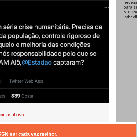
necess
para s
o surr
imbecil
nciar abuso
GGN ser cada vez melhor.