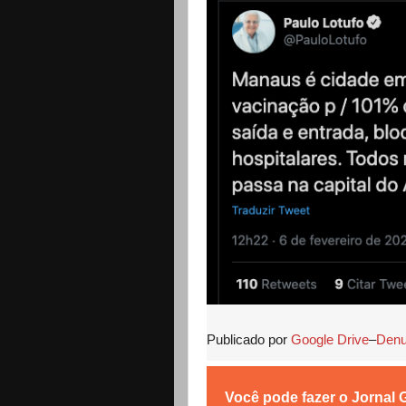
Publicado por
Google Drive
–
Denu
Você pode fazer o Jornal 