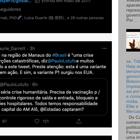
Volks
aparat
repres
governo
Por ...
se: Tri
Haia a
denúnc
genocí
Bolson
Impea
sai por
e coni
mídia, 
Elite e
Merca
Do Ca
coment
polític
Fernan
uma im