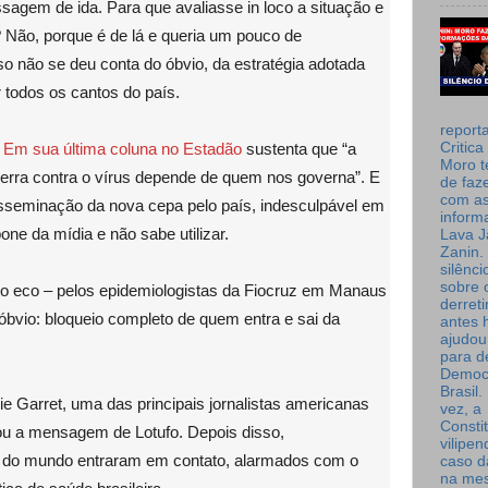
agem de ida. Para que avaliasse in loco a situação e
Não, porque é de lá e queria um pouco de
so não se deu conta do óbvio, da estratégia adotada
 todos os cantos do país.
report
.
Em sua última coluna no Estadão
sustenta que “a
Critica
Moro t
guerra contra o vírus depende de quem nos governa”. E
de faz
com a
isseminação da nova cepa pelo país, indesculpável em
inform
ne da mídia e não sabe utilizar.
Lava J
Zanin. 
silênc
sobre 
ito eco – pelos epidemiologistas da Fiocruz em Manaus
derret
 óbvio: bloqueio completo de quem entra e sai da
antes 
ajudou
para de
Democ
Brasil
e Garret, uma das principais jornalistas americanas
vez, a
Consti
ou a mensagem de Lotufo. Depois disso,
vilipe
es do mundo entraram em contato, alarmados com o
caso d
na me