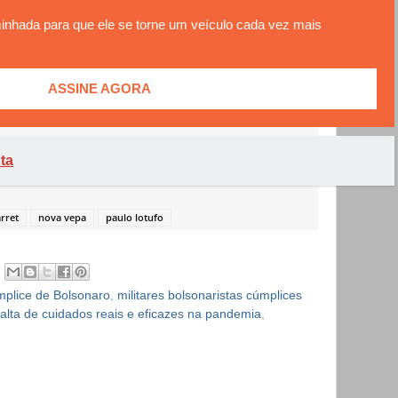
inhada para que ele se torne um veículo cada vez mais
ASSINE AGORA
ta
rret
nova vepa
paulo lotufo
mplice de Bolsonaro
,
militares bolsonaristas cúmplices
falta de cuidados reais e eficazes na pandemia
,