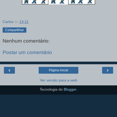
Carlos
às
13:11
Compartilhar
Nenhum comentário:
Postar um comentário
‹
›
Página inicial
Ver versão para a web
Tecnologia do
Blogger
.