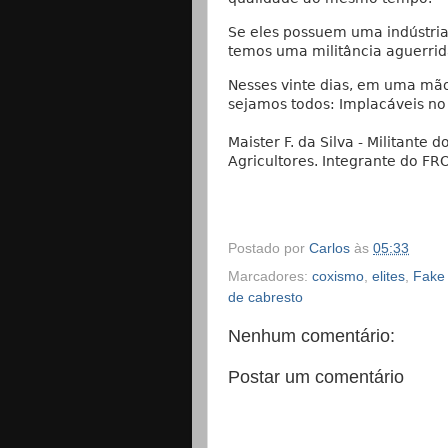
Se eles possuem uma indústria
temos uma militância aguerrid
Nesses vinte dias, em uma mão 
sejamos todos: Implacáveis no
Maister F. da Silva - Militant
Agricultores. Integrante do F
Postado por
Carlos
às
05:33
Marcadores:
coxismo
,
elites
,
Fake
de cabresto
Nenhum comentário:
Postar um comentário