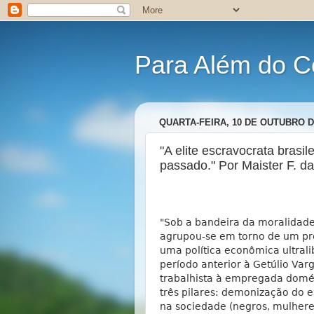
Para Além do C
QUARTA-FEIRA, 10 DE OUTUBRO D
"A elite escravocrata brasil
passado." Por Maister F. da
"Sob a bandeira da moralidade 
agrupou-se em torno de um pro
uma política econômica ultrali
período anterior à Getúlio Varg
trabalhista à empregada domés
três pilares: demonização do 
na sociedade (negros, mulheres