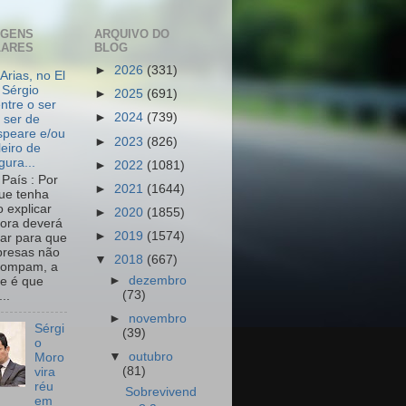
AGENS
ARQUIVO DO
LARES
BLOG
►
2026
(331)
Arias, no El
 Sérgio
►
2025
(691)
ntre o ser
►
2024
(739)
 ser de
peare e/ou
►
2023
(826)
leiro de
igura...
►
2022
(1081)
País : Por
►
2021
(1644)
ue tenha
o explicar
►
2020
(1855)
ora deverá
►
2019
(1574)
har para que
resas não
▼
2018
(667)
rompam, a
►
dezembro
e é que
(73)
..
►
novembro
Sérgi
(39)
o
▼
outubro
Moro
(81)
vira
réu
Sobrevivend
em