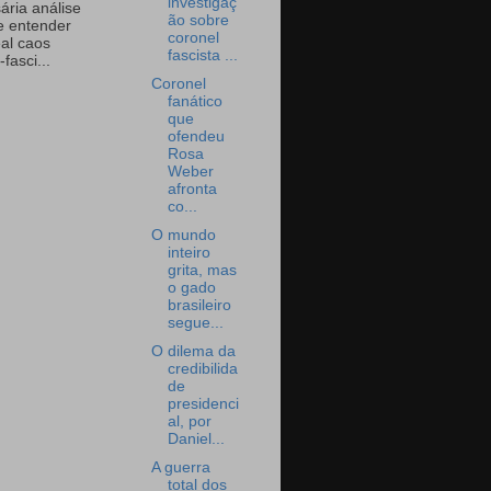
investigaç
ária análise
ão sobre
e entender
coronel
eal caos
fascista ...
-fasci...
Coronel
fanático
que
ofendeu
Rosa
Weber
afronta
co...
O mundo
inteiro
grita, mas
o gado
brasileiro
segue...
O dilema da
credibilida
de
presidenci
al, por
Daniel...
A guerra
total dos