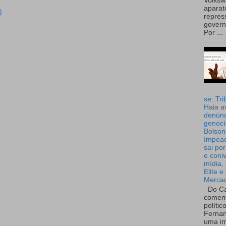
Volks
aparat
)
repres
governo
Por ...
se: Tri
Haia a
denúnc
genocí
Bolson
Impea
sai por
e coni
mídia, 
Elite e
Merca
Do Ca
coment
polític
Fernan
uma im