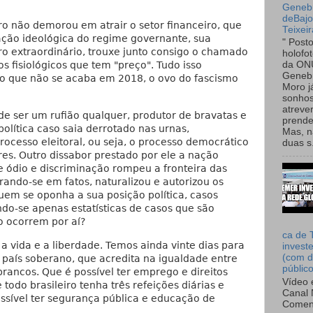
Genebr
deBaj
ro não demorou em atrair o setor financeiro, que
Teixeir
ção ideológica do regime governante, sua
" Post
o extraordinário, trouxe junto consigo o chamado
holofo
s fisiológicos que tem "preço". Tudo isso
da ON
Genebr
o que não se acaba em 2018, o ovo do fascismo
Moro 
sonhos
atreve
de ser um rufião qualquer, produtor de bravatas e
prende
política caso saia derrotado nas urnas,
Mas, n
ocesso eleitoral, ou seja, o processo democrático
duas s.
res. Outro dissabor prestado por ele a nação
de ódio e discriminação rompeu a fronteira das
ando-se em fatos, naturalizou e autorizou os
uem se oponha a sua posição política, casos
o-se apenas estatísticas de casos que são
o ocorrem por aí?
ca de 
a vida e a liberdade. Temos ainda vinte dias para
invest
(com d
 país soberano, que acredita na igualdade entre
públic
rancos. Que é possível ter emprego e direitos
Vídeo 
 todo brasileiro tenha três refeições diárias e
Canal 
ossível ter segurança pública e educação de
Comen