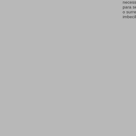
necess
para s
o surr
imbecil