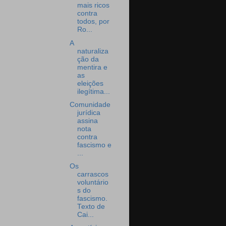
mais ricos
contra
todos, por
Ro...
A
naturaliza
ção da
mentira e
as
eleições
ilegítima...
Comunidade
jurídica
assina
nota
contra
fascismo e
...
Os
carrascos
voluntário
s do
fascismo.
Texto de
Cai...