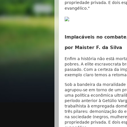
propriedade privada. E dois esp
evangélico."
Implacáveis no combate,
por Maister F. da Silva
Enfim a história não está mort
pobres. A elite escravocrata br
passado. Com a certeza da imp
exemplo claro temos a retomad
Sob a bandeira da moralidade a
agrupou-se em torno de um pro
uma política econômica ultrali
período anterior à Getúlio Varg
trabalhista à empregada domés
três pilares: demonização do 
na sociedade (negros, mulheres
propriedade privada. E dois esp