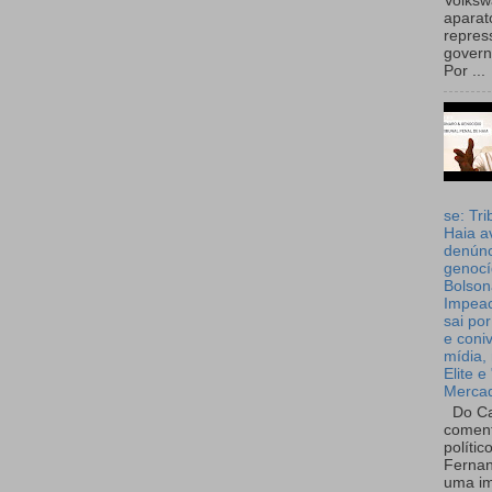
Volks
aparat
repres
governo
Por ...
se: Tri
Haia a
denúnc
genocí
Bolson
Impea
sai por
e coni
mídia, 
Elite e
Merca
Do Ca
coment
polític
Fernan
uma im