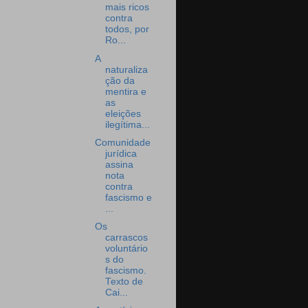
mais ricos
contra
todos, por
Ro...
A
naturaliza
ção da
mentira e
as
eleições
ilegítima...
Comunidade
jurídica
assina
nota
contra
fascismo e
...
Os
carrascos
voluntário
s do
fascismo.
Texto de
Cai...