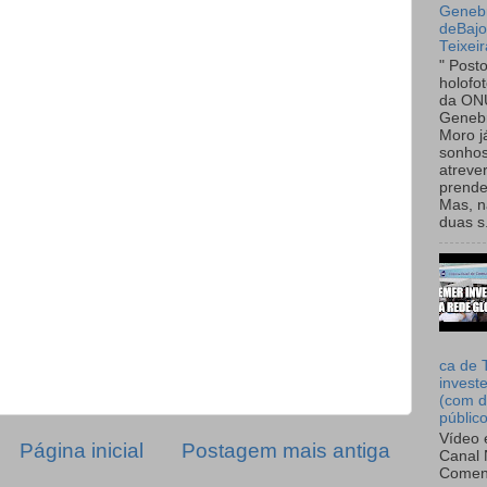
Genebr
deBaj
Teixeir
" Post
holofo
da ON
Genebr
Moro 
sonhos
atreve
prende
Mas, n
duas s.
ca de 
invest
(com d
públic
Vídeo 
Página inicial
Postagem mais antiga
Canal 
Comen