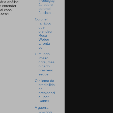
investigaç
ária análise
ão sobre
e entender
coronel
eal caos
fascista ...
-fasci...
Coronel
fanático
que
ofendeu
Rosa
Weber
afronta
co...
O mundo
inteiro
grita, mas
o gado
brasileiro
segue...
O dilema da
credibilida
de
presidenci
al, por
Daniel...
A guerra
total dos