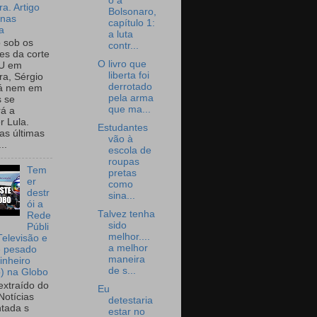
o a
a. Artigo
Bolsonaro,
onas
capítulo 1:
a
a luta
o sob os
contr...
tes da corte
O livro que
U em
liberta foi
a, Sérgio
derrotado
já nem em
pela arma
 se
que ma...
rá a
r Lula.
Estudantes
as últimas
vão à
..
escola de
roupas
Tem
pretas
er
como
destr
sina...
ói a
Talvez tenha
Rede
sido
Públi
melhor....
Televisão e
a melhor
e pesado
maneira
inheiro
de s...
o) na Globo
extraído do
Eu
Notícias
detestaria
tada s
estar no