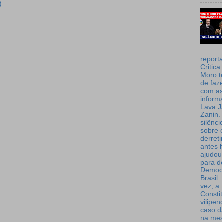
)
report
Critica
Moro t
de faz
com a
inform
Lava J
Zanin. 
silênc
sobre 
derret
antes 
ajudou
para de
Democ
Brasil
vez, a
Consti
vilipe
caso d
na me