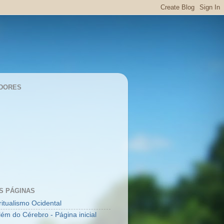
DORES
S PÁGINAS
ritualismo Ocidental
lém do Cérebro - Página inicial