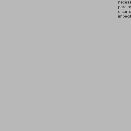
necess
para s
o surr
imbecil