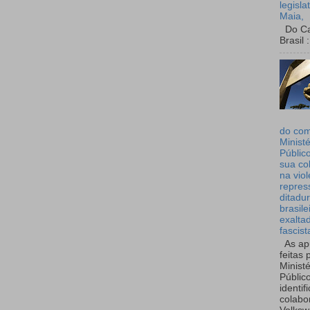
legisla
Maia,
Do Can
Brasil :
do co
Ministé
Públic
sua co
na viol
repres
ditadur
brasile
exalta
fascist
As ap
feitas 
Ministé
Públic
identif
colabo