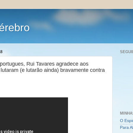
érebro
18
SEGUI
al portugues, Rui Tavares agradece aos
 lutaram (e lutarão ainda) bravamente contra
MINHA
O Espi
Para A