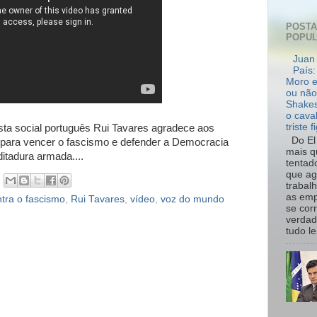
POST
POPU
Juan 
País:
Moro e
ou não
Shakes
o cava
triste f
ista social português Rui Tavares agradece aos
Do El 
m para vencer o fascismo e defender a Democracia
mais q
itadura armada....
tentad
que ag
trabal
as emp
tra o fascismo
,
Rui Tavares
,
vídeo
,
voz do mundo
se cor
verdad
tudo le.