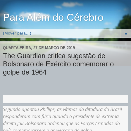
Para Além do Cérebro
▼
QUARTA-FEIRA, 27 DE MARÇO DE 2019
The Guardian critica sugestão de
Bolsonaro de Exército comemorar o
golpe de 1964
Segundo apontou Phillips, as vítimas da ditadura do Brasil
responderam com fúria quando o presidente de extrema
direita Jair Bolsonaro ordenou que as Forças Armadas do
país comemorassem o aniversário do golpe.