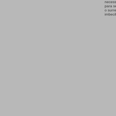
necess
para s
o surr
imbecil