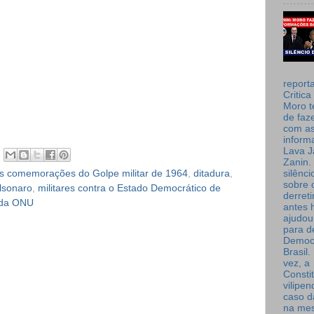
report
Critica
Moro t
de faz
com a
inform
Lava J
Zanin. 
l às comemorações do Golpe militar de 1964
,
ditadura
,
silênc
sobre 
olsonaro
,
militares contra o Estado Democrático de
derret
 da ONU
antes 
ajudou
para de
Democ
Brasil
vez, a
Consti
vilipe
caso d
na me