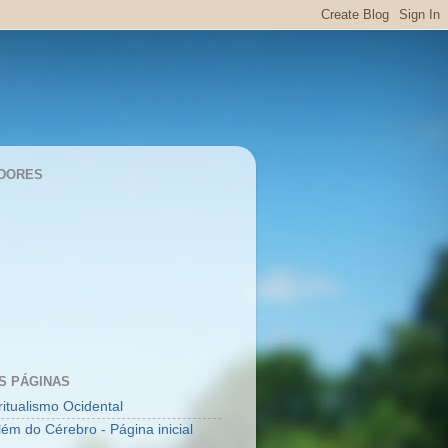
DORES
S PÁGINAS
ritualismo Ocidental
lém do Cérebro - Página inicial