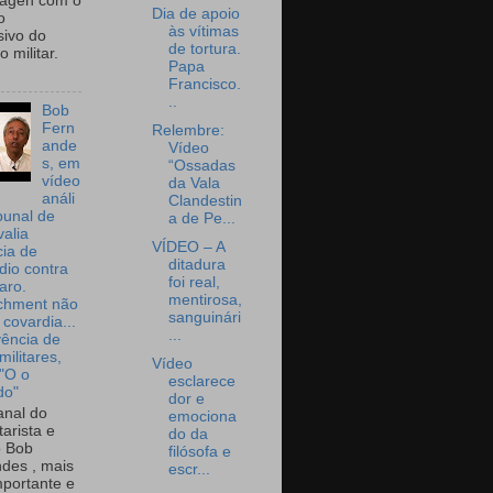
wagen com o
Dia de apoio
o
às vítimas
sivo do
de tortura.
 militar.
Papa
Francisco.
..
Bob
Fern
Relembre:
ande
Vídeo
s, em
“Ossadas
vídeo
da Vala
análi
Clandestin
bunal de
a de Pe...
valia
VÍDEO – A
ia de
ditadura
dio contra
foi real,
aro.
mentirosa,
chment não
sanguinári
 covardia...
...
vência de
militares,
Vídeo
 "O o
esclarece
do"
dor e
nal do
emociona
arista e
do da
o Bob
filósofa e
des , mais
escr...
portante e