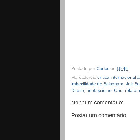
Postado por
Carlos
às
10:45
Marcadores:
crítica internaciona
imbecilidade de Bolsonaro
,
Jair B
Direito
,
neofascismo
,
Onu
,
relator
Nenhum comentário:
Postar um comentário