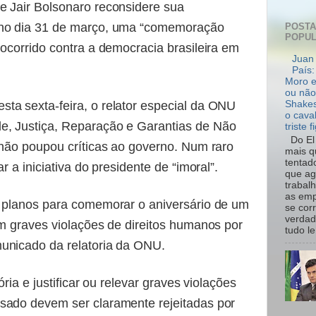
e Jair Bolsonaro reconsidere sua
 no dia 31 de março, uma “comemoração
POST
POPU
 ocorrido contra a democracia brasileira em
Juan 
País:
Moro e
ou não
ta sexta-feira, o relator especial da ONU
Shakes
o cava
e, Justiça, Reparação e Garantias de Não
triste f
Do El 
 não poupou críticas ao governo. Num raro
mais q
tentad
r a iniciativa do presidente de “imoral”.
que ag
trabal
as emp
r planos para comemorar o aniversário de um
se cor
verdad
em graves violações de direitos humanos por
tudo le.
unicado da relatoria da ONU.
ória e justificar ou relevar graves violações
sado devem ser claramente rejeitadas por