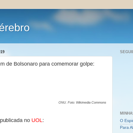
érebro
019
SEGUI
dem de Bolsonaro para comemorar golpe:
ONU. Foto: Wikimedia Commons
MINHA
 publicada no
UOL
:
O Espi
Para A