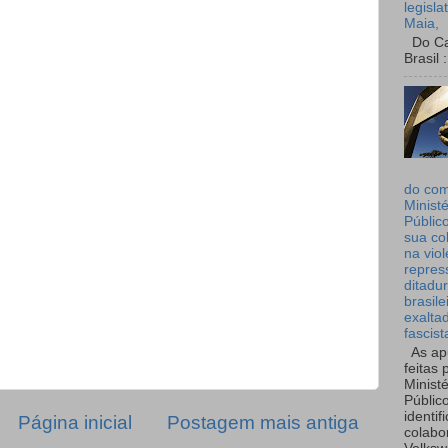
legisla
Maia,
Do Can
Brasil :
do co
Ministé
Públic
sua co
na viol
repres
ditadur
brasile
exalta
fascist
As ap
feitas 
Ministé
Públic
identif
Página inicial
Postagem mais antiga
colabo