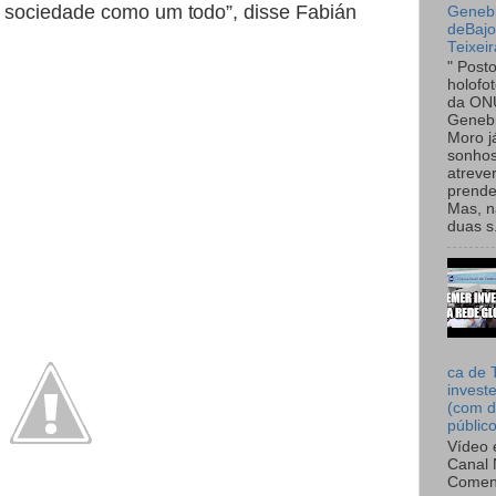
a sociedade como um todo”, disse Fabián
Genebr
deBaj
Teixeir
" Post
holofo
da ON
Genebr
Moro 
sonhos
atreve
prende
Mas, n
duas s.
ca de 
invest
(com d
públic
Vídeo 
Canal 
Comen