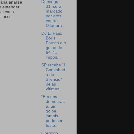
Domingo,
ária análise
31, será
e entender
marcado
eal caos
por atos
-fasci...
contra
Ditadura...
Do El País:
Boris
Fausto e o
golpe de
64: “É
impos...
SP recebe “I
Caminhad
a do
Silêncio”
pelas
vítimas ...
“Em uma
democraci
a, um
golpe
jamais
pode ser
feste...
Gregório