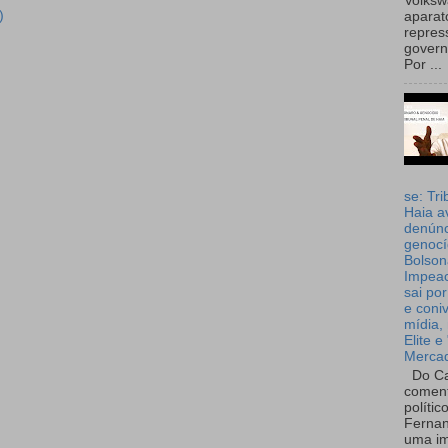
Volks
)
aparat
repres
governo
Por ...
se: Tri
Haia a
denúnc
genocí
Bolson
Impea
sai por
e coni
mídia, 
Elite e
Merca
Do Ca
coment
polític
Fernan
uma im