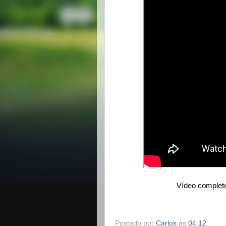
Vídeo complet
Postado por
Carlos
às
04:12