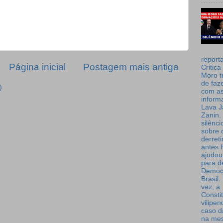
report
Página inicial
Postagem mais antiga
Critica
Moro t
de faz
)
com a
inform
Lava J
Zanin. 
silênc
sobre 
derret
antes 
ajudou
para de
Democ
Brasil
vez, a
Consti
vilipe
caso d
na me