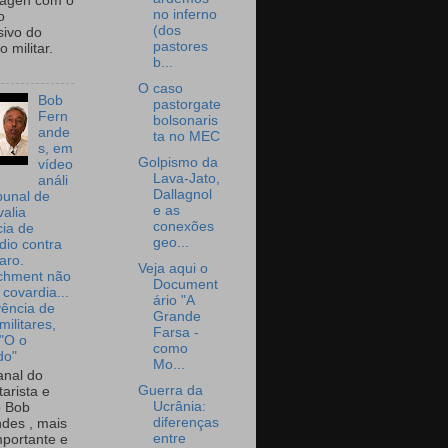
wagen com o
no inferno
o
(dos
sivo do
pastores
 militar.
b...
O caso
Bob
pastorgate
Fern
bolsonaris
ande
ta no MEC
s, em
Golpismo da
vídeo
Lava-Jato,
análi
Dallagnol
bunal de
e as
valia
conexões
ia de
geo...
dio contra
aro.
Veja aqui o
chment não
Document
 covardia...
ário "A
vência de
Grande
militares,
Farsa -
 "O o
como
do"
Mo...
nal do
Guerra da
arista e
Ucrânia:
o Bob
diferenças
des , mais
entre
portante e