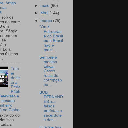
a. Artigo
►
maio
(60)
onas
a
►
abril
(144)
o sob os
▼
março
(75)
tes da corte
U em
"Ou a
a, Sérgio
Petrobrás
já nem em
é do Brasil
 se
ou o Brasil
rá a
não é
r Lula.
mais...
as últimas
Sempre a
..
mesma
tática:
Tem
Casos
er
reais de
destr
corrupção
ói a
ex...
Rede
Públi
BOB
Televisão e
FERNAND
e pesado
ES: os
inheiro
falsos
o) na Globo
profetas e
sacerdote
extraído do
s dos...
Notícias
tada s
O golpe final