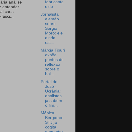
fabricante
ária análise
s de...
e entender
eal caos
Jornalista
-fasci...
alemão
sobre
Sérgio
Moro: ele
ainda
est...
Márcia Tiburi
expõe
pontos de
reflexão
sobre o
bol...
Portal do
José -
Ucrânia:
analistas
já sabem
o fim...
Mônica
Bergamo:
STJ já
cogita
aumentar