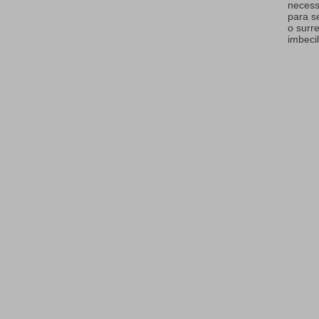
necess
para s
o surr
imbecil