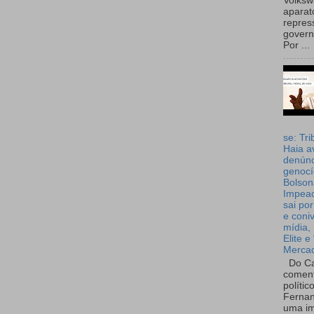
Volks
aparat
repres
governo
Por ...
se: Tri
Haia a
denúnc
genocí
Bolson
Impea
sai por
e coni
mídia, 
Elite e
Merca
Do Ca
coment
polític
Fernan
uma im