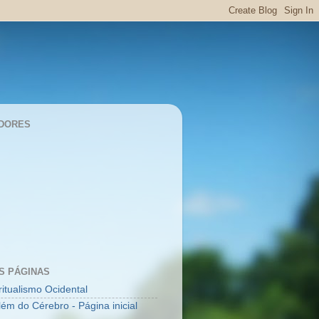
DORES
S PÁGINAS
ritualismo Ocidental
lém do Cérebro - Página inicial