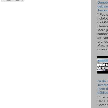
Genebr
deBaj
Teixeir
" Post
holofo
da ON
Genebr
Moro 
sonhos
atreve
prende
Mas, n
duas s.
ca de 
invest
(com d
públic
Vídeo 
Canal 
Comen