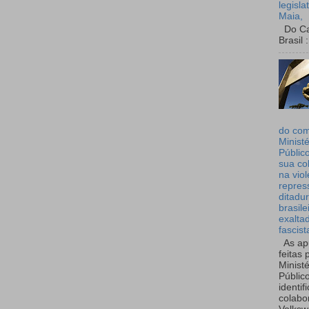
legisla
Maia,
Do Can
Brasil :
do co
Ministé
Públic
sua co
na viol
repres
ditadur
brasile
exalta
fascist
As ap
feitas 
Ministé
Públic
identif
colabo