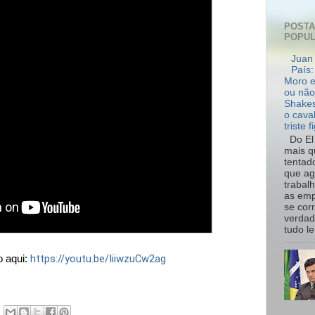
POST
POPU
Juan 
País:
Moro e
ou não
Shakes
o cava
triste f
Do El 
mais q
tentad
que ag
trabal
as emp
se cor
verdad
tudo le.
https://youtu.be/IiiwzuCw2ag
o aqui: