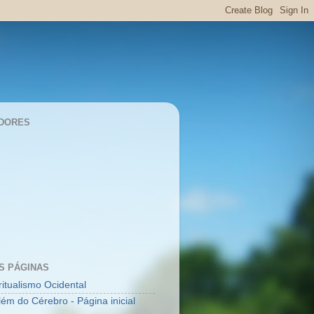
DORES
S PÁGINAS
ritualismo Ocidental
lém do Cérebro - Página inicial