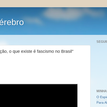
érebro
SEGUI
ção, o que existe é fascismo no Brasil"
MINHA
O Espi
Para A