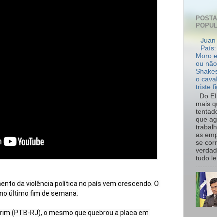
POST
POPU
Juan 
País:
Moro e
ou não
Shakes
o cava
triste f
Do El 
mais q
tentad
que ag
trabal
as emp
se cor
verdad
tudo le.
nto da violência política no país vem crescendo. O 
no último fim de semana.

rim (PTB-RJ), o mesmo que quebrou a placa em 