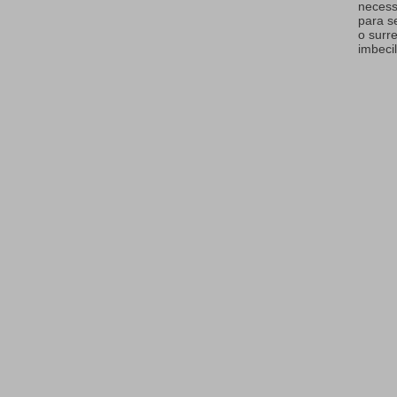
necess
para s
o surr
imbecil