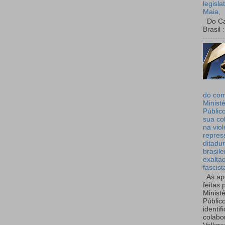
legisla
Maia,
Do Can
Brasil :
do co
Ministé
Públic
sua co
na viol
repres
ditadur
brasile
exalta
fascist
As ap
feitas 
Ministé
Públic
identif
colabo