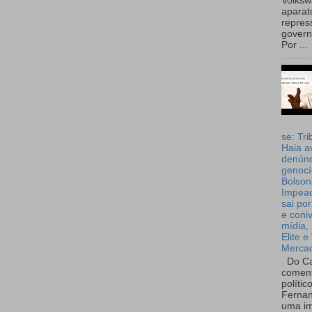
Volks
aparat
repres
governo
Por ...
se: Tri
Haia a
denúnc
genocí
Bolson
Impea
sai por
e coni
mídia, 
Elite e
Merca
Do Ca
coment
polític
Fernan
uma im