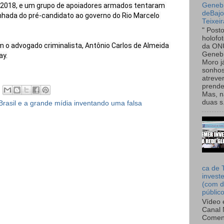
Genebr
2018, e um grupo de apoiadores armados tentaram 
deBaj
hada do pré-candidato ao governo do Rio Marcelo 
Teixeir
" Post
holofo
 o advogado criminalista, Antônio Carlos de Almeida 
da ON
Genebr
Moro 
sonhos
atreve
prende
Mas, n
duas s.
Brasil e a grande mídia inventando uma falsa
ca de 
invest
(com d
públic
Vídeo 
Canal 
Comen