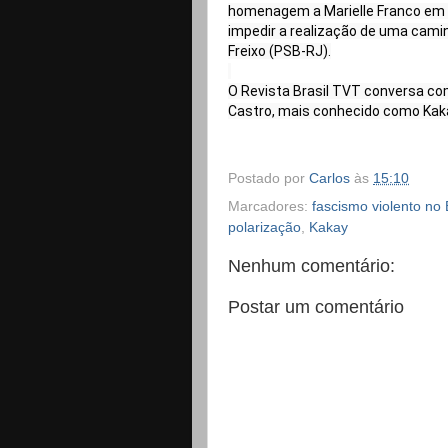
homenagem a Marielle Franco em 
impedir a realização de uma camin
Freixo (PSB-RJ).

O Revista Brasil TVT conversa com
Postado por
Carlos
às
15:10
Marcadores:
fascismo violento no 
polarização
,
Kakay
Nenhum comentário:
Postar um comentário