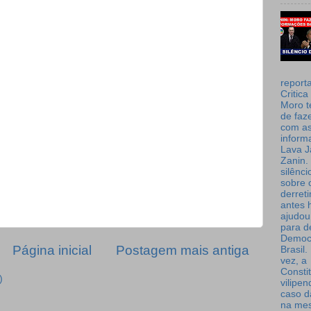
report
Critica
Moro t
de faz
com a
inform
Lava J
Zanin. 
silênc
sobre 
derret
antes 
ajudou
para de
Democ
Página inicial
Postagem mais antiga
Brasil
vez, a
Consti
)
vilipe
caso d
na me