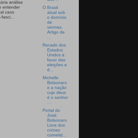
ária análise
e entender
O Brasil
eal caos
atual sob
-fasci...
o domínio
de
vermes.
Artigo de
...
Recado dos
Estados
Unidos à
favor das
eleições e
d...
Michelle
Bolsonaro
e a nação
cujo deus
é o senhor
...
Portal do
José:
Bolsonaro
Livre dos
crimes
cometid...