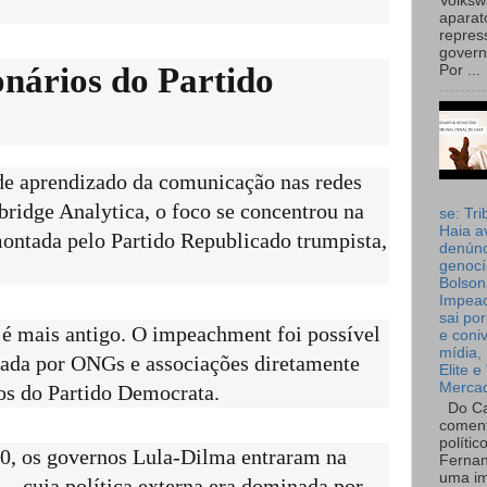
Volks
aparat
repres
governo
ionários do Partido
Por ...
de aprendizado da comunicação nas redes
bridge Analytica, o foco se concentrou na
se: Tri
Haia a
montada pelo Partido Republicado trumpista,
denúnc
genocí
Bolson
Impea
sai por
 é mais antigo. O impeachment foi possível
e coni
mídia, 
ada por ONGs e associações diretamente
Elite e
Merca
ios do Partido Democrata.
Do Ca
coment
polític
10, os governos Lula-Dilma entraram na
Fernan
uma im
– cuja política externa era dominada por