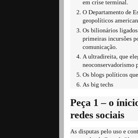
em crise terminal.
O Departamento de Est
geopolíticos american
Os bilionários ligado
primeiras incursões p
comunicação.
A ultradireita, que e
neoconservadorismo p
Os blogs políticos que
As big techs
Peça 1 – o ínici
redes sociais
As disputas pelo uso e con