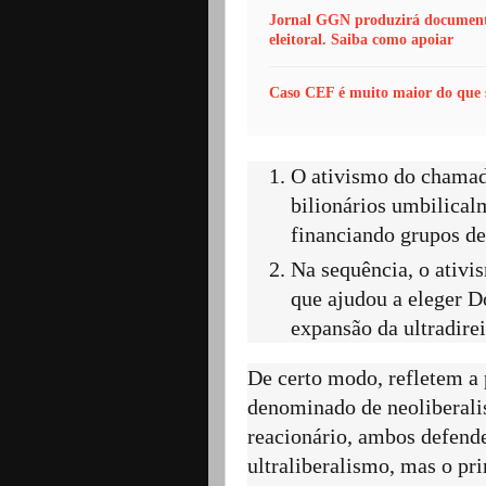
Jornal GGN produzirá documentá
eleitoral. Saiba como apoiar
Caso CEF é muito maior do que 
O ativismo do chamado
bilionários umbilical
financiando grupos de
Na sequência, o ativi
que ajudou a eleger D
expansão da ultradire
De certo modo, refletem a 
denominado de neoliberali
reacionário, ambos defend
ultraliberalismo, mas o pr