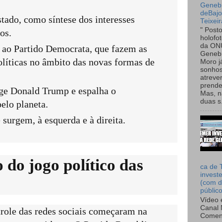
Genebr
deBaj
ado, como síntese dos interesses
Teixeir
" Post
os.
holofo
da ON
s ao Partido Democrata, que fazem as
Genebr
olíticas no âmbito das novas formas de
Moro 
sonhos
atreve
prende
lege Donald Trump e espalha o
Mas, n
duas s.
elo planeta.
 surgem, à esquerda e à direita.
o do jogo político das
ca de 
invest
(com d
públic
Vídeo 
Canal 
trole das redes sociais começaram na
Comen