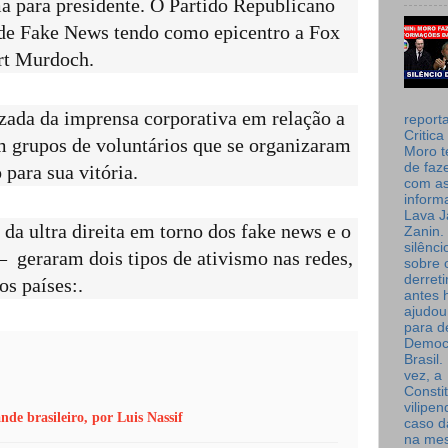
 para presidente. O Partido Republicano
de Fake News tendo como epicentro a Fox
ert Murdoch.
zada da imprensa corporativa em relação a
report
Critica
 grupos de voluntários que se organizaram
Moro t
de faz
para sua vitória.
com a
inform
Lava J
da ultra direita em torno dos fake news e o
Zanin. 
silênc
 geraram dois tipos de ativismo nas redes,
sobre 
derret
os países:.
antes 
ajudou
para de
Democ
Brasil
vez, a
Consti
vilipe
de brasileiro, por Luis Nassif
caso d
na me