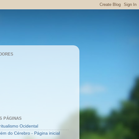
DORES
S PÁGINAS
ritualismo Ocidental
lém do Cérebro - Página inicial