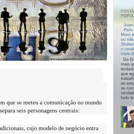
POST
POPU
Juan 
País:
Moro e
ou não
Shakes
o cava
triste f
Do El 
mais q
tentad
que ag
trabal
as emp
se cor
verdad
tudo le.
 em que se meteu a comunicação no mundo
separa seis personagens centrais:
adicionais, cujo modelo de negócio entra