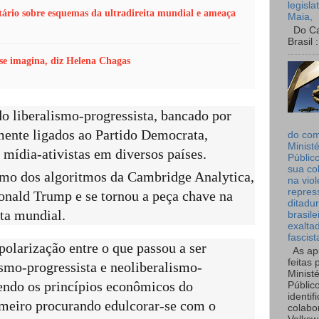
legisla
rio sobre esquemas da ultradireita mundial e ameaça
Maia,
Do Can
Brasil :
se imagina, diz Helena Chagas
 liberalismo-progressista, bancado por
mente ligados ao Partido Democrata,
do co
Ministé
 mídia-ativistas em diversos países.
Públic
sua co
smo dos algoritmos da Cambridge Analytica,
na viol
repres
onald Trump e se tornou a peça chave na
ditadur
ita mundial.
brasile
exalta
fascist
polarização entre o que passou a ser
As ap
feitas 
smo-progressista e neoliberalismo-
Ministé
endo os princípios econômicos do
Públic
identif
imeiro procurando edulcorar-se com o
colabo