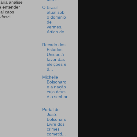
ária análise
e entender
O Brasil
eal caos
atual sob
-fasci...
o domínio
de
vermes.
Artigo de
...
Recado dos
Estados
Unidos à
favor das
eleições e
d...
Michelle
Bolsonaro
e a nação
cujo deus
é o senhor
...
Portal do
José:
Bolsonaro
Livre dos
crimes
cometid...