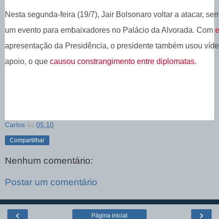
Nesta segunda-feira (19/7), Jair Bolsonaro voltar a atacar, se
um evento para embaixadores no Palácio da Alvorada. Com
e
apresentação da Presidência, o presidente também usou víd
apoio, o que
causou constrangimento entre diplomatas
.
Carlos
às
05:10
Compartilhar
Nenhum comentário:
Postar um comentário
‹
›
Página inicial