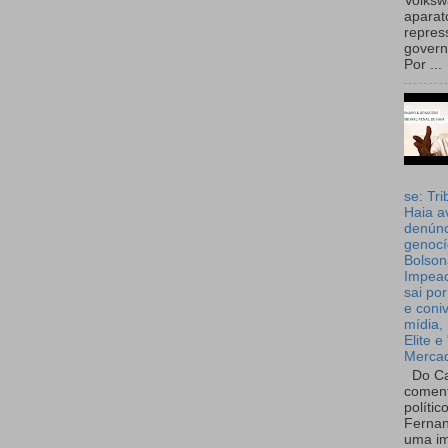
Volks
aparat
repres
governo
Por ...
se: Tri
Haia a
denúnc
genocí
Bolson
Impea
sai por
e coni
mídia, 
Elite e
Merca
Do Ca
coment
polític
Fernan
uma im