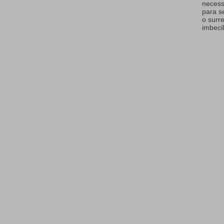
necess
para s
o surr
imbecil