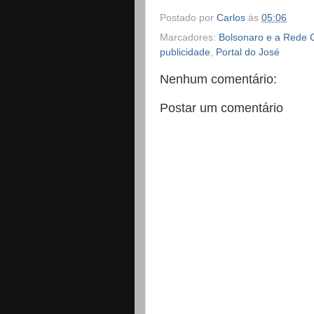
Postado por
Carlos
às
05:06
Marcadores:
Bolsonaro e a Rede 
publicidade
,
Portal do José
Nenhum comentário:
Postar um comentário