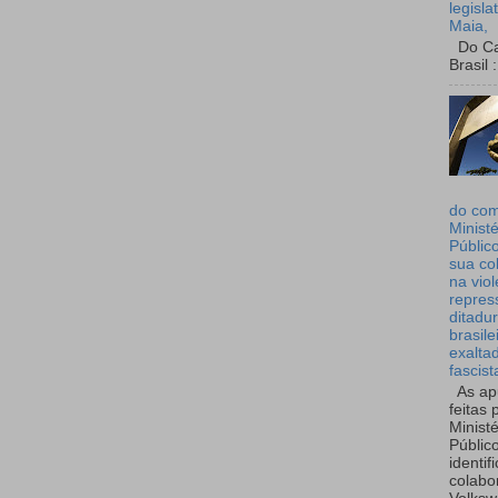
legisla
Maia,
Do Can
Brasil :
do co
Ministé
Públic
sua co
na viol
repres
ditadur
brasile
exalta
fascist
As ap
feitas 
Ministé
Públic
identif
colabo