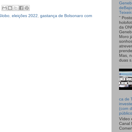
Genebr
deBaj
Teixeir
Globo
,
eleições 2022
,
gastança de Bolsonaro com
" Post
holofo
da ON
Genebr
Moro 
sonhos
atreve
prende
Mas, n
duas s.
ca de 
invest
(com d
públic
Vídeo 
Canal 
Comen