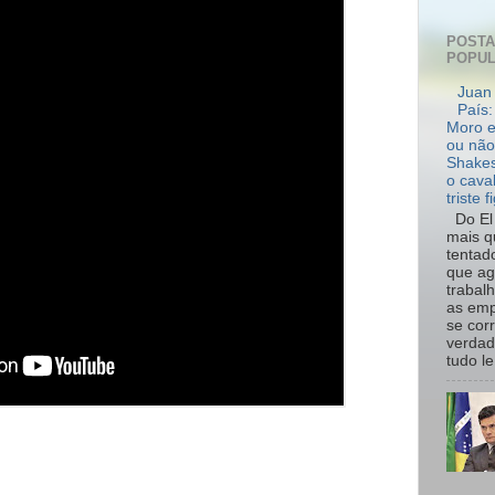
POST
POPU
Juan 
País:
Moro e
ou não
Shakes
o cava
triste f
Do El 
mais q
tentad
que ag
trabal
as emp
se cor
verdad
tudo le.