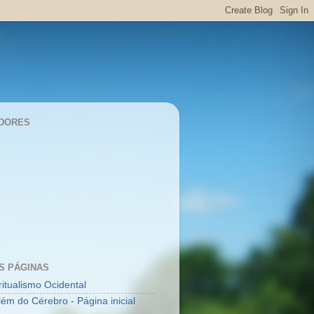
DORES
S PÁGINAS
ritualismo Ocidental
lém do Cérebro - Página inicial