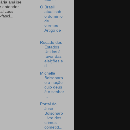
ária análise
e entender
O Brasil
eal caos
atual sob
-fasci...
o domínio
de
vermes.
Artigo de
...
Recado dos
Estados
Unidos à
favor das
eleições e
d...
Michelle
Bolsonaro
e a nação
cujo deus
é o senhor
...
Portal do
José:
Bolsonaro
Livre dos
crimes
cometid...