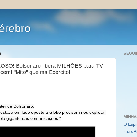
érebro
2
SEGUI
OSO! Bolsonaro libera MILHÕES para TV
cem! "Mito" queima Exército!
áter de Bolsonaro.

estava em lado oposto a Globo precisam nos explicar 
MINHA
ela gigante das comunicações."
O Espi
Para A