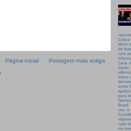
report
Critica
Moro t
de faz
com a
inform
Página inicial
Postagem mais antiga
Lava J
Zanin. 
silênc
)
sobre 
derret
antes 
ajudou
para de
Democ
Brasil
vez, a
Consti
vilipe
caso d
na me