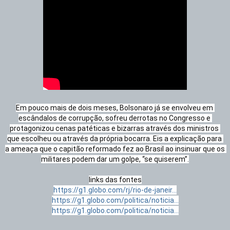
Em pouco mais de dois meses, Bolsonaro já se envolveu em 
escândalos de corrupção, sofreu derrotas no Congresso e 
protagonizou cenas patéticas e bizarras através dos ministros 
que escolheu ou através da própria bocarra. Eis a explicação para 
a ameaça que o capitão reformado fez ao Brasil ao insinuar que os 
militares podem dar um golpe, “se quiserem”.

https://g1.globo.com/rj/rio-de-janeir...
https://g1.globo.com/politica/noticia...
https://g1.globo.com/politica/noticia...