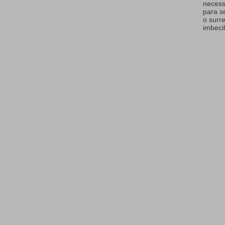
necess
para s
o surr
imbecil