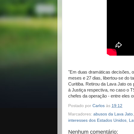
"Em duas dramáticas decisões, o 
meses e 27 dias, libertou-se do 
Curitiba. Retirou da Lava Jato os
à Justiça respectiva, no caso o T
chefes da operação - entre eles o
Postado por
Carlos
às
19:12
Marcadores:
abusos da Lava Jato
interesses dos Estados Unidos
,
La
Nenhum comentário: