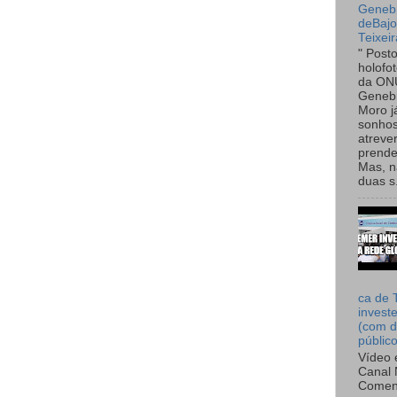
Genebr
deBaj
Teixeir
" Post
holofo
da ON
Genebr
Moro 
sonhos
atreve
prende
Mas, n
duas s.
ca de 
invest
(com d
públic
Vídeo 
Canal 
Comen