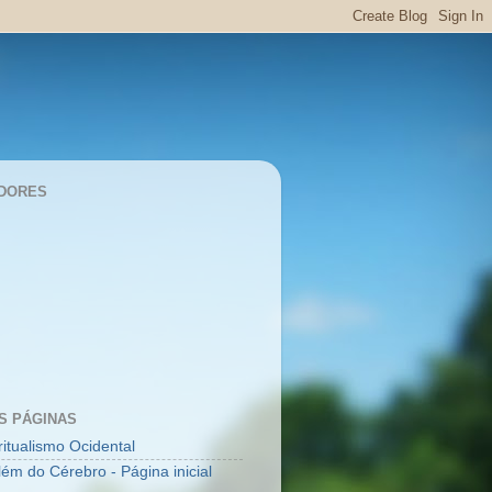
DORES
S PÁGINAS
ritualismo Ocidental
lém do Cérebro - Página inicial