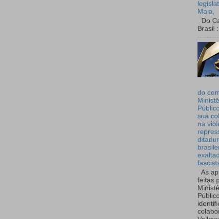
legisla
Maia,
Do Can
Brasil :
do co
Ministé
Públic
sua co
na viol
repres
ditadur
brasile
exalta
fascist
As ap
feitas 
Ministé
Públic
identif
colabo