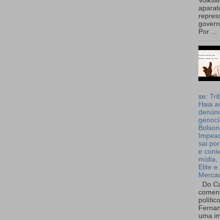
Volks
aparat
repres
governo
Por ...
se: Tri
Haia a
denúnc
genocí
Bolson
Impea
sai por
e coni
mídia, 
Elite e
Merca
Do Ca
coment
polític
Fernan
uma im