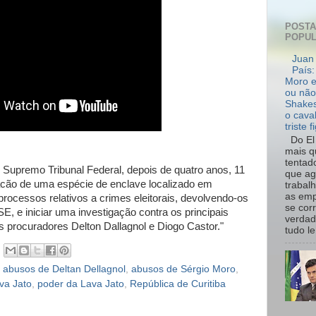
POST
POPU
Juan 
País:
Moro e
ou não
Shakes
o cava
triste f
Do El 
mais q
tentad
Supremo Tribunal Federal, depois de quatro anos, 11
que ag
tacão de uma espécie de enclave localizado em
trabal
as emp
 processos relativos a crimes eleitorais, devolvendo-os
se cor
SE, e iniciar uma investigação contra os principais
verdad
s procuradores Delton Dallagnol e Diogo Castor."
tudo le.
,
abusos de Deltan Dellagnol
,
abusos de Sérgio Moro
,
va Jato
,
poder da Lava Jato
,
República de Curitiba