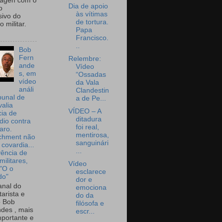
wagen com o
Dia de apoio
o
às vítimas
sivo do
de tortura.
 militar.
Papa
Francisco.
..
Bob
Fern
Relembre:
ande
Vídeo
s, em
“Ossadas
vídeo
da Vala
análi
Clandestin
bunal de
a de Pe...
valia
VÍDEO – A
ia de
ditadura
dio contra
foi real,
aro.
mentirosa,
chment não
sanguinári
 covardia...
...
vência de
militares,
Vídeo
 "O o
esclarece
do"
dor e
nal do
emociona
arista e
do da
o Bob
filósofa e
des , mais
escr...
portante e