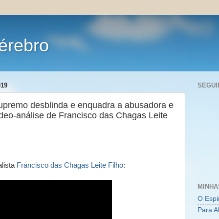
érebro
019
SEGUI
upremo desblinda e enquadra a abusadora e
ídeo-análise de Francisco das Chagas Leite
lista
Francisco das Chagas Leite Filho
:
MINHA
O Espi
Para A