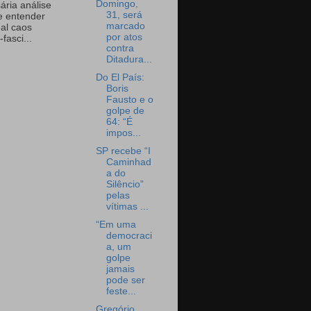
Domingo,
ária análise
31, será
e entender
marcado
eal caos
por atos
-fasci...
contra
Ditadura...
Do El País:
Boris
Fausto e o
golpe de
64: “É
impos...
SP recebe “I
Caminhad
a do
Silêncio”
pelas
vítimas ...
“Em uma
democraci
a, um
golpe
jamais
pode ser
feste...
Gregório