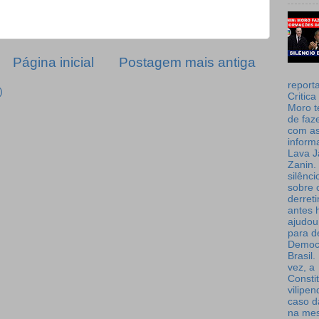
Página inicial
Postagem mais antiga
report
)
Critica
Moro t
de faz
com a
inform
Lava J
Zanin. 
silênc
sobre 
derret
antes 
ajudou
para de
Democ
Brasil
vez, a
Consti
vilipe
caso d
na me