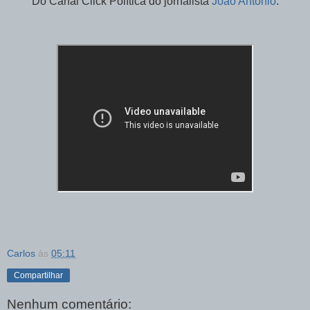
Do Canal Click Política do jornalista
João Antônio
:
Carlos
às
05:11
Compartilhar
Nenhum comentário: