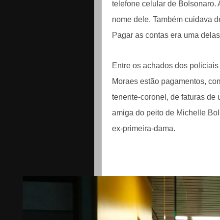
telefone celular de Bolsonaro
nome dele. Também cuidava de 
Pagar as contas era uma delas
Entre os achados dos policiai
Moraes estão pagamentos, com 
tenente-coronel, de faturas de
amiga do peito de Michelle Bo
ex-primeira-dama.