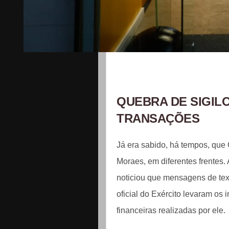
QUEBRA DE SIGIL
TRANSAÇÕES
Já era sabido, há tempos, que 
Moraes, em diferentes frentes.
noticiou que mensagens de tex
oficial do Exército levaram os 
financeiras realizadas por ele.