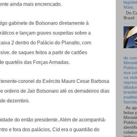
legisla
dente ainda mais encrencado.
Maia,
Do Can
Brasil :
igo gabinete de Bolsonaro diretamente à
ráticos e lançam graves suspeitas sobre a
aixa 2 dentro do Palácio do Planalto, com
sive, de saques feitos a partir de cartões
do co
 de quartéis das Forças Armadas.
Ministé
Públic
sua co
na viol
tenente-coronel do Exército Mauro Cesar Barbosa
repres
ditadur
de ordens de Jair Bolsonaro até os derradeiros dias
brasile
exalta
 de dezembro.
fascist
As ap
feitas 
Ministé
timidade do então presidente. Além de acompanhá-
Públic
identif
tro e fora dos palácios, Cid era o guardião do
colabo