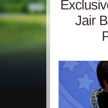
Exclusiv
Jair 
P