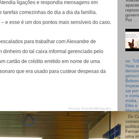
Volks
. Atendia ligações e respondia mensagens em
aparat
repres
tarefas comezinhas do dia a dia da família.
governo
Por ...
 – e esse é um dos pontos mais sensíveis do caso.
s escalados para trabalhar com Alexandre de
dinheiro do tal caixa informal gerenciado pelo
 um cartão de crédito emitido em nome de uma
se: Tri
Haia a
lsonaro que era usado para custear despesas da
denúnc
genocí
Bolson
Impea
sai por
e coni
mídia, 
Elite e
Vinícius Schmidt/Metrópoles
Merca
Do Ca
coment
polític
Fernan
uma im