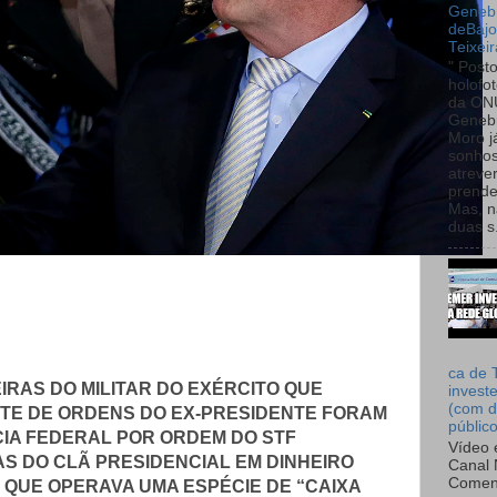
Genebr
deBaj
Teixeir
" Post
holofo
da ON
Genebr
Moro 
sonhos
atreve
prende
Mas, n
duas s.
ca de 
RAS DO MILITAR DO EXÉRCITO QUE
invest
(com d
TE DE ORDENS DO EX-PRESIDENTE FORAM
públic
IA FEDERAL POR ORDEM DO STF
Vídeo 
AS DO CLÃ PRESIDENCIAL EM DINHEIRO
Canal 
Comen
 QUE OPERAVA UMA ESPÉCIE DE “CAIXA