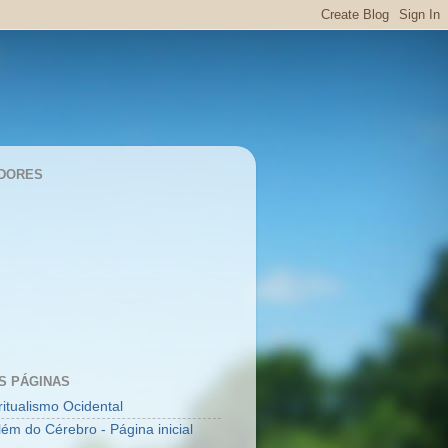
DORES
S PÁGINAS
ritualismo Ocidental
lém do Cérebro - Página inicial