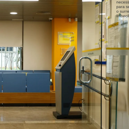
necess
para s
o surr
imbecil