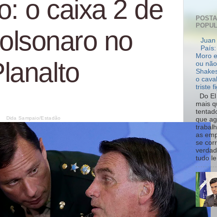
o: o caixa 2 de
POST
POPU
Bolsonaro no
Juan 
País:
Moro e
lanalto
ou não
Shakes
o cava
triste f
Do El 
mais q
tentad
Dida Sampaio/Estadão
que ag
trabal
as emp
se cor
verdad
tudo le.