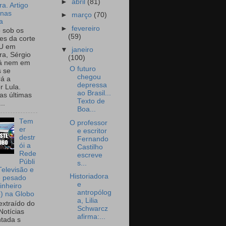
►
abril
(81)
a. Artigo
onas
►
março
(70)
a
►
fevereiro
o sob os
(59)
tes da corte
U em
▼
janeiro
a, Sérgio
(100)
já nem em
O futuro
 se
chegou
rá a
depressa
r Lula.
ao Brasil...
as últimas
Texto de
..
Boa...
Tem
O professor
er
e escritor
destr
Fernando
ói a
Castilho
Rede
escreve
Públi
s...
Televisão e
Historiadora
e pesado
e
inheiro
antropólog
o) na Globo
a, Lilia
extraído do
Schwarcz
Notícias
afirma:...
tada s