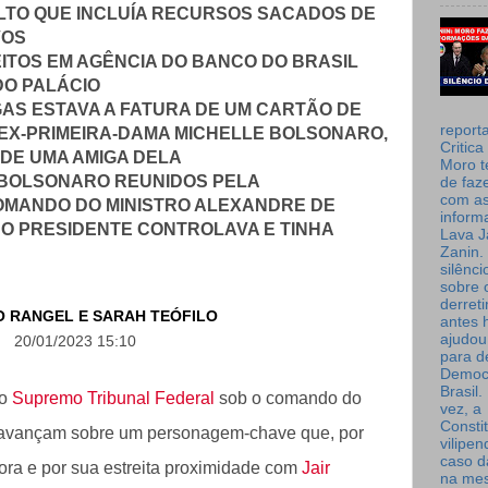
LTO QUE INCLUÍA RECURSOS SACADOS DE
VOS
TOS EM AGÊNCIA DO BANCO DO BRASIL
DO PALÁCIO
AS ESTAVA A FATURA DE UM CARTÃO DE
report
EX-PRIMEIRA-DAMA MICHELLE BOLSONARO,
Critica
 DE UMA AMIGA DELA
Moro t
 BOLSONARO REUNIDOS PELA
de faz
com a
OMANDO DO MINISTRO ALEXANDRE DE
inform
 O PRESIDENTE CONTROLAVA E TINHA
Lava J
Zanin. 
silênc
sobre 
derret
O RANGEL
E
SARAH TEÓFILO
antes 
ajudou
20/01/2023 15:10
para de
Democ
Brasil
no
Supremo Tribunal Federal
sob o comando do
vez, a
Consti
avançam sobre um personagem-chave que, por
vilipe
caso d
ora e por sua estreita proximidade com
Jair
na me