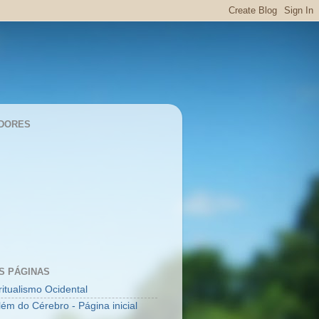
DORES
S PÁGINAS
ritualismo Ocidental
lém do Cérebro - Página inicial