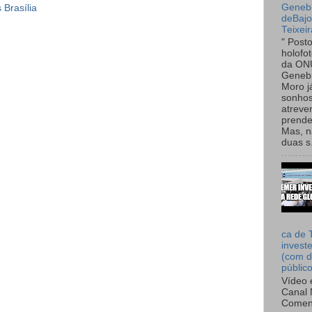
Genebr
 Brasília
deBaj
Teixeir
" Post
holofo
da ON
Genebr
Moro 
sonhos
atreve
prende
Mas, n
duas s.
ca de 
invest
(com d
públic
Vídeo 
Canal 
Comen