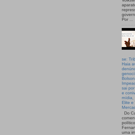
Volks
aparat
repres
governo
Por ...
se: Tri
Haia a
denúnc
genocí
Bolson
Impea
sai por
e coni
mídia, 
Elite e
Merca
Do Ca
coment
polític
Fernan
uma im