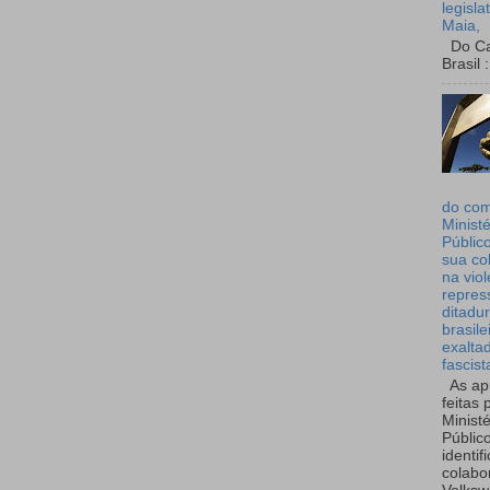
legisla
Maia,
Do Can
Brasil :
do co
Ministé
Públic
sua co
na viol
repres
ditadur
brasile
exalta
fascist
As ap
feitas 
Ministé
Públic
identif
colabo