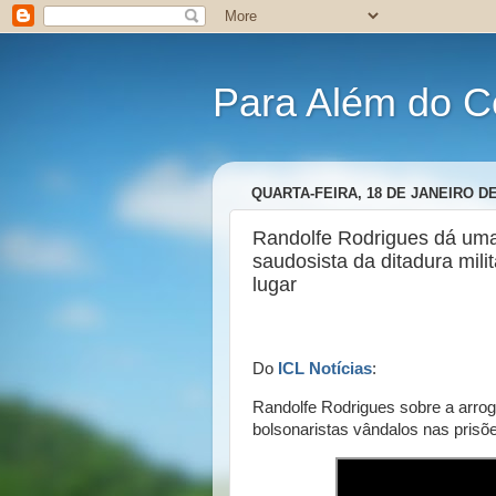
Para Além do C
QUARTA-FEIRA, 18 DE JANEIRO DE
Randolfe Rodrigues dá uma 
saudosista da ditadura mili
lugar
Do
ICL Notícias
:
Randolfe Rodrigues sobre a arrogâ
bolsonaristas vândalos nas prisõ