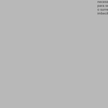
necess
para s
o surr
imbecil