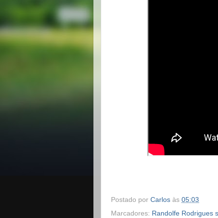
Postado por
Carlos
às
05:03
Marcadores:
Randolfe Rodrigues so