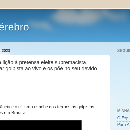
érebro
 2023
SEGUI
lição à pretensa eleite supremacista
tar golpista ao vivo e os põe no seu devido
ncia e o elitismo esnobe dos terroristas golpistas
MINHA
es em Brasília
O Espi
Para A