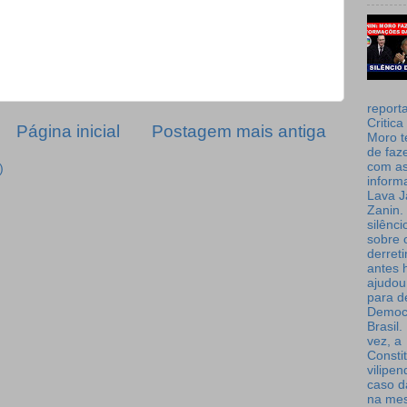
report
Critica
Página inicial
Postagem mais antiga
Moro t
de faz
com a
)
inform
Lava J
Zanin. 
silênc
sobre 
derret
antes 
ajudou
para de
Democ
Brasil
vez, a
Consti
vilipe
caso d
na me