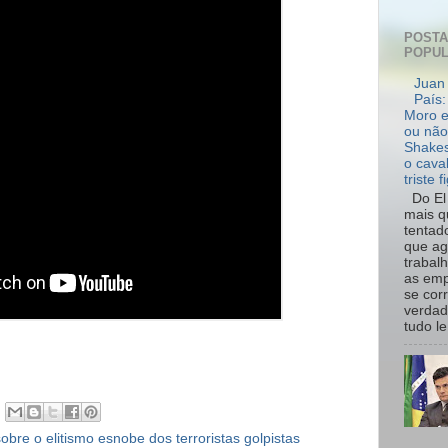
POST
POPU
Juan 
País:
Moro e
ou não
Shakes
o cava
triste f
Do El 
mais q
tentad
que ag
trabal
as emp
se cor
verdad
tudo le.
bre o elitismo esnobe dos terroristas golpistas