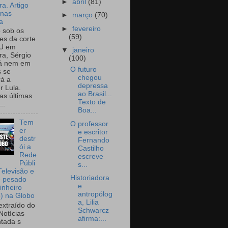
►
abril
(81)
a. Artigo
onas
►
março
(70)
a
►
fevereiro
o sob os
(59)
tes da corte
U em
▼
janeiro
a, Sérgio
(100)
já nem em
O futuro
 se
chegou
rá a
depressa
r Lula.
ao Brasil...
as últimas
Texto de
..
Boa...
Tem
O professor
er
e escritor
destr
Fernando
ói a
Castilho
Rede
escreve
Públi
s...
Televisão e
Historiadora
e pesado
e
inheiro
antropólog
o) na Globo
a, Lilia
extraído do
Schwarcz
Notícias
afirma:...
tada s