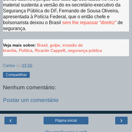
material sustenta a versão do ex-secretário-executivo da
Segurança Pública do DF, Fernando de Sousa Oliveira,
apresentada à Polícia Federal, que o então chefe e
bolsonarista deixou o Brasil
sem lhe repassar “diretriz”
de
segurança.
Veja mais sobre:
Brasil
,
golpe
,
invasão de
brasília
,
Política
,
Ricardo Cappelli
,
segurança pública
Carlos
às
03:55
Compartilhar
Nenhum comentário:
Postar um comentário
‹
›
Página inicial
Ver versão para a web