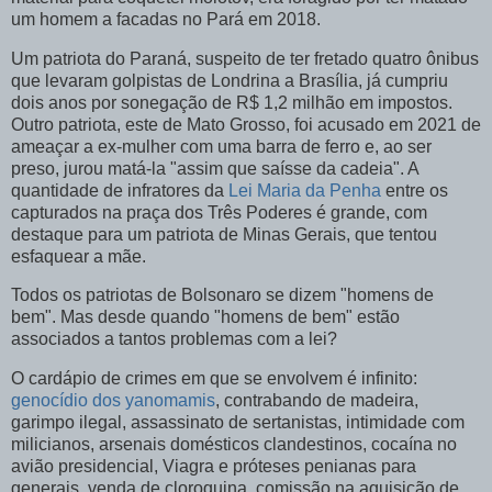
um homem a facadas no Pará em 2018.
Um patriota do Paraná, suspeito de ter fretado quatro ônibus
que levaram golpistas de Londrina a Brasília, já cumpriu
dois anos por sonegação de R$ 1,2 milhão em impostos.
Outro patriota, este de Mato Grosso, foi acusado em 2021 de
ameaçar a ex-mulher com uma barra de ferro e, ao ser
preso, jurou matá-la "assim que saísse da cadeia". A
quantidade de infratores da
Lei Maria da Penha
entre os
capturados na praça dos Três Poderes é grande, com
destaque para um patriota de Minas Gerais, que tentou
esfaquear a mãe.
Todos os patriotas de Bolsonaro se dizem "homens de
bem". Mas desde quando "homens de bem" estão
associados a tantos problemas com a lei?
O cardápio de crimes em que se envolvem é infinito:
genocídio dos yanomamis
, contrabando de madeira,
garimpo ilegal, assassinato de sertanistas, intimidade com
milicianos, arsenais domésticos clandestinos, cocaína no
avião presidencial, Viagra e próteses penianas para
generais, venda de cloroquina, comissão na aquisição de